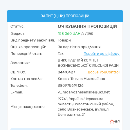
ЗАПИТ (ЦІНИ) ПРОПОЗИЦІЙ
ОЧІКУВАННЯ ПРОПОЗИЦІЙ
Статус:
Бюджет:
158 060
UAH
(з ПДВ)
Вид предмету закупівлі:
Товари
Оцінка пропозицій:
За вартістю придбання
Попередній етап:
Так
Перейти до відбору
ВИКОНАВЧИЙ КОМІТЕТ
Замовник:
ВОЗНЕСЕНСЬКОЇ СІЛЬСЬКОЇ РАДИ
ЄДРПОУ:
04410427
Досьє YouControl
Контактна особа:
Кошик Тетяна Миколаївна
Телефон:
380975619126
E-mail:
v_rada.voznesenske@ukr.net
19741,
Україна
,
Черкаська
область,
Золотоніський район,
Місцезнаходження:
село Вознесенське, вулиця
Центральна, 21
1