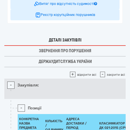
Витяг про відсутність судимості
Реєстр корупційних порушників
ДЕТАЛІ ЗАКУПІВЛІ
ЗВЕРНЕННЯ ПРО ПОРУШЕННЯ
ДЕРЖАУДИТСЛУЖБА УКРАЇНИ
+
-
відкрити всі
закрити всі
-
Закупівля:
-
Позиції
КОНКРЕТНА
АДРЕСА
КІЛЬКІСТЬ
НАЗВА
ДОСТАВКИ /
КЛАСИФІКАТОР
/
ПРЕДМЕТА
ПЕРІОД
ДК 021:2015 (CPV)
ОД.ВИМІРУ