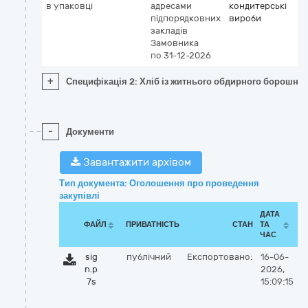
в упаковці
адресами
кондитерські
підпорядковних
вироби
закладів
Замовника
по 31-12-2026
+
Специфікація 2: Хліб із житнього обдирного борошна, 
-
Документи
Завантажити архівом
Тип документа: Оголошення про проведення
закупівлі
ДАТА
ФАЙЛ
ПРИВАТНІСТЬ
СТАН
ТА
ЧАС
sig
публічний
Експортовано:
16-06-
n.p
2026,
7s
15:09:15