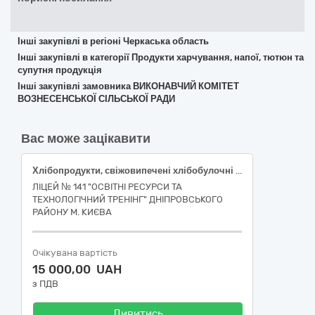
Інші закупівлі в регіоні Черкаська область
Інші закупівлі в категорії Продукти харчування, напої, тютюн та
супутня продукція
Інші закупівлі замовника ВИКОНАВЧИЙ КОМІТЕТ
ВОЗНЕСЕНСЬКОЇ СІЛЬСЬКОЇ РАДИ
Вас може зацікавити
Хлібопродукти, свіжовипечені хлібобулочні та кондитерські вироби
ЛІЦЕЙ № 141 "ОСВІТНІ РЕСУРСИ ТА
ТЕХНОЛОГІЧНИЙ ТРЕНІНГ" ДНІПРОВСЬКОГО
РАЙОНУ М. КИЄВА
Очікувана вартість
15 000,00 UAH
з ПДВ
Дивитись