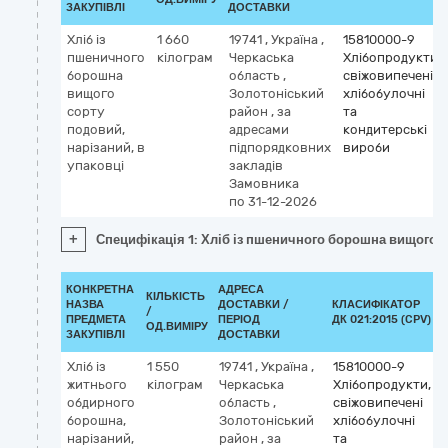
ЗАКУПІВЛІ
ДОСТАВКИ
Хліб із
1 660
19741
,
Україна
,
15810000-9
пшеничного
кілограм
Черкаська
Хлібопродукти,
борошна
область
,
свіжовипечені
вищого
Золотоніський
хлібобулочні
сорту
район
,
за
та
подовий,
адресами
кондитерські
нарізаний, в
підпорядковних
вироби
упаковці
закладів
Замовника
по 31-12-2026
+
Специфікація 1: Хліб із пшеничного борошна вищого с
КОНКРЕТНА
АДРЕСА
КІЛЬКІСТЬ
НАЗВА
ДОСТАВКИ /
КЛАСИФІКАТОР
/
ПРЕДМЕТА
ПЕРІОД
ДК 021:2015 (CPV)
ОД.ВИМІРУ
ЗАКУПІВЛІ
ДОСТАВКИ
Хліб із
1 550
19741
,
Україна
,
15810000-9
житнього
кілограм
Черкаська
Хлібопродукти,
обдирного
область
,
свіжовипечені
борошна,
Золотоніський
хлібобулочні
нарізаний,
район
,
за
та