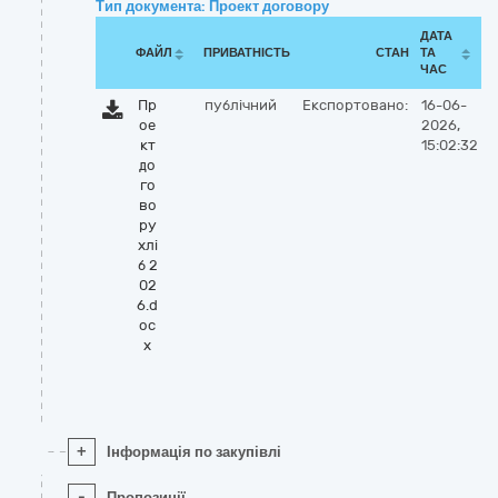
Тип документа: Проект договору
ДАТА
ФАЙЛ
ПРИВАТНІСТЬ
СТАН
ТА
ЧАС
Пр
публічний
Експортовано:
16-06-
ое
2026,
кт
15:02:32
до
го
во
ру
хлі
б 2
02
6.d
oc
x
+
Інформація по закупівлі
-
Пропозиції