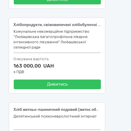
Хлібопродукти, свіжовипечені хлібобулочні та кондитерські вироби
Комунальне некомерційне підприємство
"Любашівська багатопрофільна лікарня
інтенсивного лікування" Любашівської
селищної ради
Очікувана вартість
163 000,00 UAH
з ПДВ
Дивитись
Хліб житньо-пшеничний подовий (житнє обдирне і пшеничне борошно 1-го і 2-го сорту), в упаковці, Хліб із пшеничного борошна другого сорту подовий, ненарізаний, без упаковки
Делятинський психоневрологічний інтернат