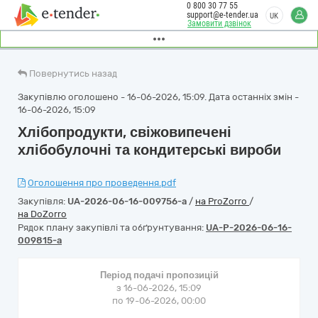
0 800 30 77 55
support@e-tender.ua
UK
Замовити дзвінок
Повернутись назад
Закупівлю оголошено - 16-06-2026, 15:09. Дата останніх змін -
16-06-2026, 15:09
Хлібопродукти, свіжовипечені
хлібобулочні та кондитерські вироби
Оголошення про проведення.pdf
Закупівля:
UA-2026-06-16-009756-a
/
на ProZorro
/
на DoZorro
Рядок плану закупівлі та обґрунтування:
UA-P-2026-06-16-
009815-a
Період подачі пропозицій
з 16-06-2026, 15:09
по 19-06-2026, 00:00