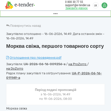
0 800 30 77 55
support@e-tender.ua
UK
Замовити дзвінок
Повернутись назад
Закупівлю оголошено - 16-06-2026, 14:49. Дата останніх змін -
16-06-2026, 14:49
Морква свіжа, першого товарного сорту
Оголошення про проведення.pdf
Закупівля:
UA-2026-06-16-009256-a
/
на ProZorro
/
на DoZorro
Рядок плану закупівлі та обґрунтування:
UA-P-2026-06-16-
011149-a
Період подачі пропозицій
з 16-06-2026, 14:49
по 19-06-2026, 08:00
Морква свіжа