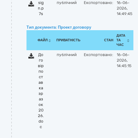
sig
публічний
Експортовано:
16-06-
n.p
2026,
7s
14:49:45
Тип документа: Проект договору
ДАТА
ФАЙЛ
ПРИВАТНІСТЬ
СТАН
ТА
ЧАС
До
публічний
Експортовано:
16-06-
го
2026,
вір
14:45:15
по
ст
ав
ка
зр
аз
ок
20
26.
do
c