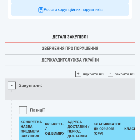
Реєстр корупційних порушників
ДЕТАЛІ ЗАКУПІВЛІ
ЗВЕРНЕННЯ ПРО ПОРУШЕННЯ
ДЕРЖАУДИТСЛУЖБА УКРАЇНИ
+
-
відкрити всі
закрити всі
-
Закупівля:
-
Позиції
КОНКРЕТНА
АДРЕСА
КІЛЬКІСТЬ
КЛАСИФІКАТОР
НАЗВА
ДОСТАВКИ /
/
ДК 021:2015
КЛАСИФ
ПРЕДМЕТА
ПЕРІОД
ОД.ВИМІРУ
(CPV)
ЗАКУПІВЛІ
ДОСТАВКИ