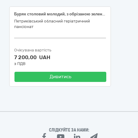
Буряк столовий молодий, з обрізаною зеленню, першого товарного сорту; Капуста білоголова свіжа, ранньостигла, ДСТУ 7037; Огірки свіжі, тепличні, короткоплідні (до 14см), ДСТУ 3247.
Петриківський обласний геріатричний
пансіонат
Очікувана вартість
7 200,00 UAH
з ПДВ
Дивитись
СЛІДКУЙТЕ ЗА НАМИ: