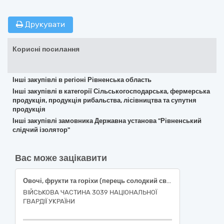
Друкувати
Корисні посилання
Інші закупівлі в регіоні Рівненська область
Інші закупівлі в категорії Сільськогосподарська, фермерська
продукція, продукція рибальства, лісівництва та супутня
продукція
Інші закупівлі замовника Державна установа "Рівненський
слідчий ізолятор"
Вас може зацікавити
Овочі, фрукти та горіхи (перець солодкий свіжий подовженої форми, огірки свіжі польові короткоплідні, помідори тепличні свіжі округлі, часник свіжий вищого товарного сорту)
ВІЙСЬКОВА ЧАСТИНА 3039 НАЦІОНАЛЬНОЇ
ГВАРДІЇ УКРАЇНИ