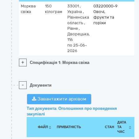
Морква
150
33001
,
03220000-9
свіжа
кілограм
Україна
,
Овочі,
Рівненська
фрукти та
область
,
горіхи
Рівне
,
Дворецька,
116
по 25-06-
2026
+
Специфікація 1: Морква свіжа
-
Документи
Завантажити архівом
Тип документа: Оголошення про проведення
закупівлі
ДАТА
ФАЙЛ
ПРИВАТНІСТЬ
СТАН
ТА
ЧАС