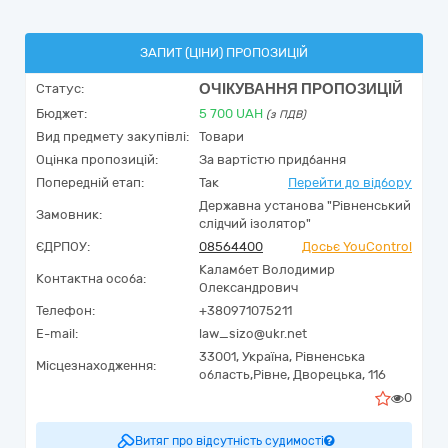
ЗАПИТ (ЦІНИ) ПРОПОЗИЦІЙ
ОЧІКУВАННЯ ПРОПОЗИЦІЙ
Статус:
Бюджет:
5 700
UAH
(з ПДВ)
Вид предмету закупівлі:
Товари
Оцінка пропозицій:
За вартістю придбання
Попередній етап:
Так
Перейти до відбору
Державна установа "Рівненський
Замовник:
слідчий ізолятор"
ЄДРПОУ:
08564400
Досьє YouControl
Каламбет Володимир
Контактна особа:
Олександрович
Телефон:
+380971075211
E-mail:
law_sizo@ukr.net
33001,
Україна
,
Рівненська
Місцезнаходження:
область,
Рівне,
Дворецька, 116
0
Витяг про відсутність судимості