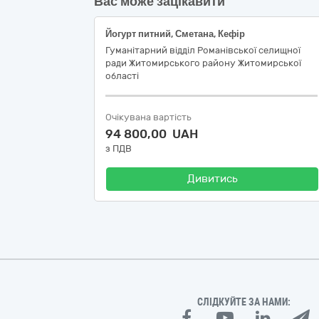
Вас може зацікавити
Йогурт питний, Сметана, Кефір
Гуманітарний відділ Романівської селищної
ради Житомирського району Житомирської
області
Очікувана вартість
94 800,00 UAH
з ПДВ
Дивитись
СЛІДКУЙТЕ ЗА НАМИ: