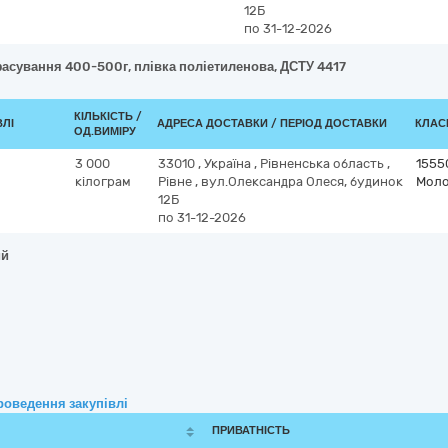
12Б
по 31-12-2026
фасування 400-500г, плівка поліетиленова, ДСТУ 4417
КІЛЬКІСТЬ /
ВЛІ
АДРЕСА ДОСТАВКИ / ПЕРІОД ДОСТАВКИ
КЛАСИ
ОД.ВИМІРУ
3 000
33010
,
Україна
,
Рівненська область
,
1555
кілограм
Рівне
,
вул.Олександра Олеся, будинок
Моло
12Б
по 31-12-2026
ий
роведення закупівлі
ПРИВАТНІСТЬ