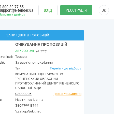
0 800 30 77 55
support@e-tender.ua
ВХІД
РЕЄСТРАЦІЯ
UK
Замовити дзвінок
ЗАПИТ (ЦІНИ) ПРОПОЗИЦІЙ
ОЧІКУВАННЯ ПРОПОЗИЦІЙ
387 700
UAH
(з ПДВ)
купівлі:
Товари
ій:
За вартістю придбання
:
Так
Перейти до відбору
КОМУНАЛЬНЕ ПІДПРИЄМСТВО
"РІВНЕНСЬКИЙ ОБЛАСНИЙ
ПРОТИПУХЛИННИЙ ЦЕНТР" РІВНЕНСЬКОЇ
ОБЛАСНОЇ РАДИ
02000205
Досьє YouControl
а:
Мартинюк Іванна
380979913744
V.zakup@ukr.net