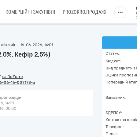
КОМЕРЦІЙНІ ЗАКУПІВЛІ
PROZORRO.ПРОДАЖІ
ніх змін - 16-06-2026, 14:01
,0%, Кефір 2,5%)
Статус:
Бюджет:
Вид предмету за
Оцінка пропозиц
/
на DoZorro
Попередній етап
6-06-16-007173-a
 пропозицій
Замовник:
6, 14:01
6, 00:00
ЄДРПОУ:
Контактна особ
Телефон:
E-mail: