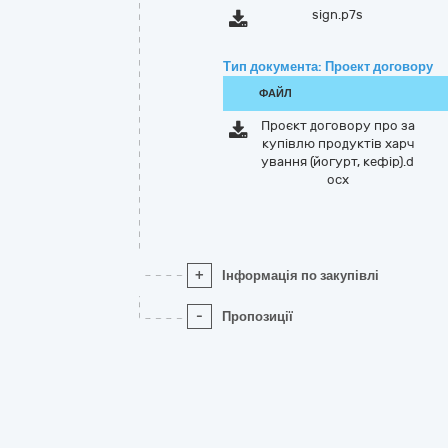
sign.p7s
Тип документа: Проект договору
ФАЙЛ
Проєкт договору про за
купівлю продуктів харч
ування (йогурт, кефір).d
ocx
+
Інформація по закупівлі
-
Пропозиції