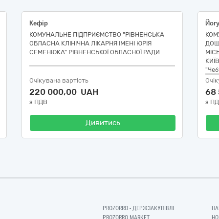
Кефір
КОМУНАЛЬНЕ ПІДПРИЄМСТВО "РІВНЕНСЬКА
КОМ
ОБЛАСНА КЛІНІЧНА ЛІКАРНЯ ІМЕНІ ЮРІЯ
ДОШ
СЕМЕНЮКА" РІВНЕНСЬКОЇ ОБЛАСНОЇ РАДИ
МІС
КИЇ
"Чеб
Очікувана вартість
Очік
220 000,00 UAH
68
з ПДВ
з П
Дивитись
PROZORRO - ДЕРЖЗАКУПІВЛІ
НА
PROZORRO MARKET
НО