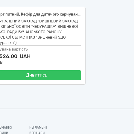
Йогурт питний, Кефір для дитячого харчування, Сметана
УНАЛЬНИЙ ЗАКЛАД "ВИШНЕВИЙ ЗАКЛАД
КІЛЬНОЇ ОСВІТИ "ЧЕБУРАШКА" ВИШНЕВОЇ
ЬКОЇ РАДИ БУЧАНСЬКОГО РАЙОНУ
ВСЬКОЇ ОБЛАСТІ (КЗ "Вишневий ЗДО
урашка")
увана вартість
 526,00 UAH
ДВ
Дивитись
ВЧАННЯ
РЕГЛАМЕНТ
ВИНИ
ВЕБІНАРИ