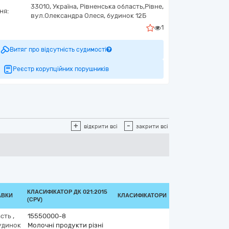
33010,
Україна
,
Рівненська область,
Рівне,
ня:
вул.Олександра Олеся, будинок 12Б
1
Витяг про відсутність судимості
Реєстр корупційних порушників
+
-
відкрити всі
закрити всі
КЛАСИФІКАТОР ДК 021:2015
АВКИ
КЛАСИФІКАТОРИ
(CPV)
асть
,
15550000-8
удинок
Молочні продукти різні