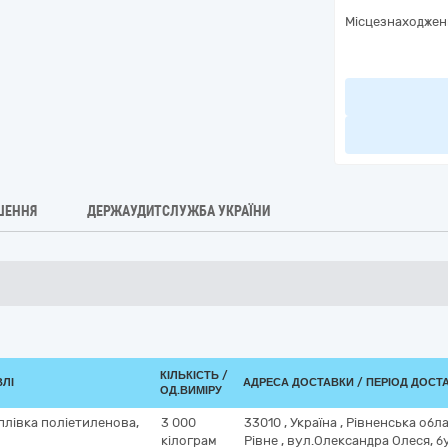
Місцезнаходжен
ШЕННЯ
ДЕРЖАУДИТСЛУЖБА УКРАЇНИ
КІЛЬКІСТЬ /
ВЛІ
АДРЕСА ДОСТАВКИ / ПЕРІОД ДОСТ
ОД.ВИМІРУ
плівка поліетиленова,
3 000
33010
,
Україна
,
Рівненська обл
кілограм
Рівне
,
вул.Олександра Олеся, б