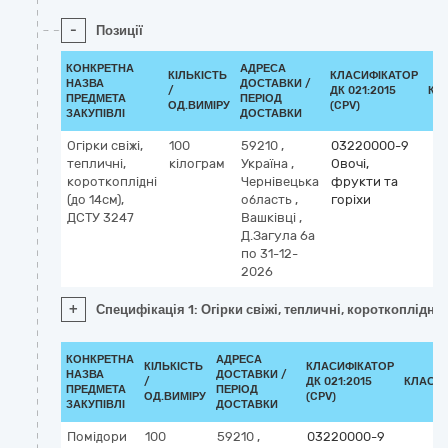
-
Позиції
КОНКРЕТНА
АДРЕСА
КІЛЬКІСТЬ
КЛАСИФІКАТОР
НАЗВА
ДОСТАВКИ /
/
ДК 021:2015
КЛ
ПРЕДМЕТА
ПЕРІОД
ОД.ВИМІРУ
(CPV)
ЗАКУПІВЛІ
ДОСТАВКИ
Огірки свіжі,
100
59210
,
03220000-9
тепличні,
кілограм
Україна
,
Овочі,
короткоплідні
Чернівецька
фрукти та
(до 14см),
область
,
горіхи
ДСТУ 3247
Вашківці
,
Д.Загула 6а
по 31-12-
2026
+
Специфікація 1: Огірки свіжі, тепличні, короткоплідні 
КОНКРЕТНА
АДРЕСА
КІЛЬКІСТЬ
КЛАСИФІКАТОР
НАЗВА
ДОСТАВКИ /
/
ДК 021:2015
КЛАСИ
ПРЕДМЕТА
ПЕРІОД
ОД.ВИМІРУ
(CPV)
ЗАКУПІВЛІ
ДОСТАВКИ
Помідори
100
59210
,
03220000-9