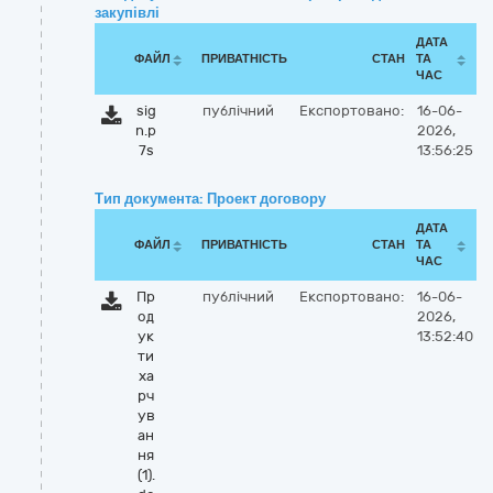
закупівлі
ДАТА
ФАЙЛ
ПРИВАТНІСТЬ
СТАН
ТА
ЧАС
sig
публічний
Експортовано:
16-06-
n.p
2026,
7s
13:56:25
Тип документа: Проект договору
ДАТА
ФАЙЛ
ПРИВАТНІСТЬ
СТАН
ТА
ЧАС
Пр
публічний
Експортовано:
16-06-
од
2026,
ук
13:52:40
ти
ха
рч
ув
ан
ня
(1).