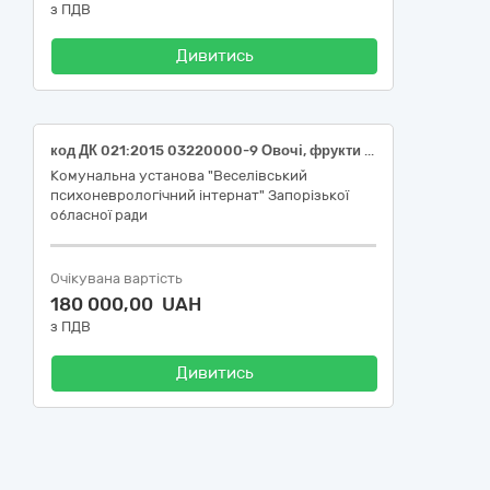
з ПДВ
Дивитись
код ДК 021:2015 03220000-9 Овочі, фрукти ти горіхи (Апельсини свіжі, діаметр плоду не менше 5 см, вищого сорту; Банани свіжі, ґатунок другий, світло-зелені, від 14 см, діаметр плоду не більше 4 см)
Комунальна установа "Веселівський
психоневрологічний інтернат" Запорізької
обласної ради
Очікувана вартість
180 000,00 UAH
з ПДВ
Дивитись