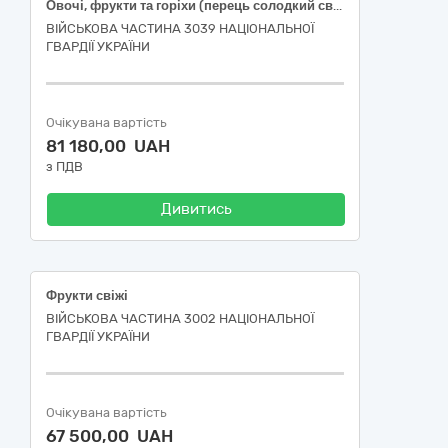
Овочі, фрукти та горіхи (перець солодкий свіжий подовженої форми, огірки свіжі польові короткоплідні, помідори тепличні свіжі округлі, часник свіжий вищого товарного сорту)
ВІЙСЬКОВА ЧАСТИНА 3039 НАЦІОНАЛЬНОЇ
ГВАРДІЇ УКРАЇНИ
Очікувана вартість
81 180,00 UAH
з ПДВ
Дивитись
Фрукти свіжі
ВІЙСЬКОВА ЧАСТИНА 3002 НАЦІОНАЛЬНОЇ
ГВАРДІЇ УКРАЇНИ
Очікувана вартість
67 500,00 UAH