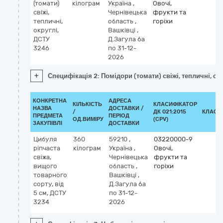
(томати)
кілограм
Україна
,
Овочі,
свіжі,
Чернівецька
фрукти та
тепличні,
область
,
горіхи
округлі,
Вашківці
,
ДСТУ
Д.Загула 6а
3246
по 31-12-
2026
+
Специфікація 2: Помідори (томати) свіжі, тепличні, ок
КОНКРЕТНА
АДРЕСА
КІЛЬКІСТЬ
КЛАСИФІКАТОР
НАЗВА
ДОСТАВКИ /
/
ДК 021:2015
КЛАСИ
ПРЕДМЕТА
ПЕРІОД
ОД.ВИМІРУ
(CPV)
ЗАКУПІВЛІ
ДОСТАВКИ
Цибуля
360
59210
,
03220000-9
ріпчаста
кілограм
Україна
,
Овочі,
свіжа,
Чернівецька
фрукти та
вищого
область
,
горіхи
товарного
Вашківці
,
сорту, від
Д.Загула 6а
5 см, ДСТУ
по 31-12-
3234
2026