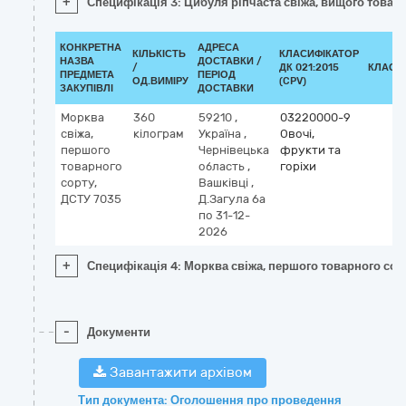
+
Специфікація 3: Цибуля ріпчаста свіжа, вищого товарн
КОНКРЕТНА
АДРЕСА
КІЛЬКІСТЬ
КЛАСИФІКАТОР
НАЗВА
ДОСТАВКИ /
/
ДК 021:2015
КЛАСИ
ПРЕДМЕТА
ПЕРІОД
ОД.ВИМІРУ
(CPV)
ЗАКУПІВЛІ
ДОСТАВКИ
Морква
360
59210
,
03220000-9
свіжа,
кілограм
Україна
,
Овочі,
першого
Чернівецька
фрукти та
товарного
область
,
горіхи
сорту,
Вашківці
,
ДСТУ 7035
Д.Загула 6а
по 31-12-
2026
+
Специфікація 4: Морква свіжа, першого товарного сор
-
Документи
Завантажити архівом
Тип документа: Оголошення про проведення