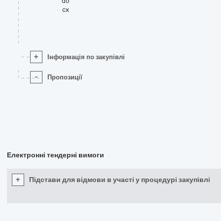
do
cx
+
Інформація по закупівлі
-
Пропозиції
Електронні тендерні вимоги
+
Підстави для відмови в участі у процедурі закупівлі