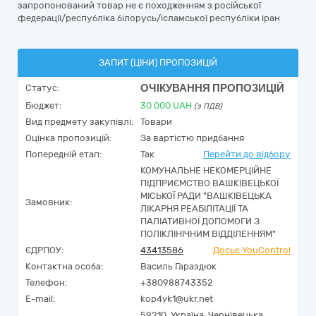
запропонований товар не є походженням з російської
федерації/республіка білорусь/ісламської республіки іран
ЗАПИТ (ЦІНИ) ПРОПОЗИЦІЙ
ОЧІКУВАННЯ ПРОПОЗИЦІЙ
Статус:
Бюджет:
30 000
UAH
(з ПДВ)
Вид предмету закупівлі:
Товари
Оцінка пропозицій:
За вартістю придбання
Попередній етап:
Так
Перейти до відбору
КОМУНАЛЬНЕ НЕКОМЕРЦІЙНЕ
ПІДПРИЄМСТВО ВАШКІВЕЦЬКОЇ
МІСЬКОЇ РАДИ "ВАШКІВЕЦЬКА
Замовник:
ЛІКАРНЯ РЕАБІЛІТАЦІЇ ТА
ПАЛІАТИВНОЇ ДОПОМОГИ З
ПОЛІКЛІНІЧНИМ ВІДДІЛЕННЯМ"
ЄДРПОУ:
43413586
Досьє YouControl
Контактна особа:
Василь Гараздюк
Телефон:
+380988743352
E-mail:
kop4yk1@ukr.net
59210,
Україна
,
Чернівецька