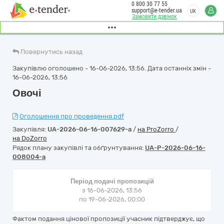
0 800 30 77 55
support@e-tender.ua
UK
Замовити дзвінок
Повернутись назад
Закупівлю оголошено - 16-06-2026, 13:56. Дата останніх змін -
16-06-2026, 13:56
Овочі
Оголошення про проведення.pdf
Закупівля:
UA-2026-06-16-007629-a
/
на ProZorro
/
на DoZorro
Рядок плану закупівлі та обґрунтування:
UA-P-2026-06-16-
008004-a
Період подачі пропозицій
з 16-06-2026, 13:56
по 19-06-2026, 00:00
Фактом подання цінової пропозиції учасник підтверджує, що