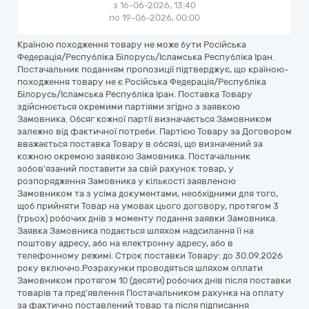
з 16-06-2026, 13:40
по 19-06-2026, 00:00
Країною походження товару не може бути Російська
Федерація/Республіка Білорусь/Ісламська Республіка Іран.
Постачальник поданням пропозиції підтверджує, що країною-
походження товару не є Російська Федерація/Республіка
Білорусь/Ісламська Республіка Іран. Поставка Товару
здійснюється окремими партіями згідно з заявкою
Замовника. Обсяг кожної партії визначається Замовником
залежно від фактичної потреби. Партією Товару за Договором
вважається поставка Товару в обсязі, що визначений за
кожною окремою заявкою Замовника. Постачальник
зобов'язаний поставити за свій рахунок товар, у
розпорядження Замовника у кількості заявленою
Замовником та з усіма документами, необхідними для того,
щоб прийняти Товар на умовах цього договору, протягом 3
(трьох) робочих днів з моменту подання заявки Замовника.
Заявка Замовника подається шляхом надсилання її на
поштову адресу, або на електронну адресу, або в
телефонному режимі. Строк поставки Товару: до 30.09.2026
року включно.Розрахунки проводяться шляхом оплати
Замовником протягом 10 (десяти) робочих днів після поставки
товарів та пред'явлення Постачальником рахунка на оплату
за фактично поставлений товар та після підписання