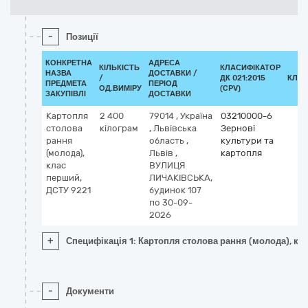
-
Позиції
КОНКРЕТНА
АДРЕСА
КІЛЬКІСТЬ
КЛАСИФІКАТОР
НАЗВА
ДОСТАВКИ /
/
ДК 021:2015
КЛАС
ПРЕДМЕТА
ПЕРІОД
ОД.ВИМІРУ
(CPV)
ЗАКУПІВЛІ
ДОСТАВКИ
Картопля
2 400
79014
,
Україна
03210000-6
столова
кілограм
,
Львівська
Зернові
рання
область
,
культури та
(молода),
Львів
,
картопля
клас
ВУЛИЦЯ
перший,
ЛИЧАКІВСЬКА,
ДСТУ 9221
будинок 107
по 30-09-
2026
+
Специфікація 1: Картопля столова рання (молода), кл
-
Документи