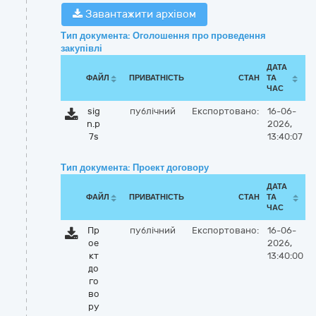
Завантажити архівом
Тип документа: Оголошення про проведення
закупівлі
ДАТА
ФАЙЛ
ПРИВАТНІСТЬ
СТАН
ТА
ЧАС
sig
публічний
Експортовано:
16-06-
n.p
2026,
7s
13:40:07
Тип документа: Проект договору
ДАТА
ФАЙЛ
ПРИВАТНІСТЬ
СТАН
ТА
ЧАС
Пр
публічний
Експортовано:
16-06-
ое
2026,
кт
13:40:00
до
го
во
ру