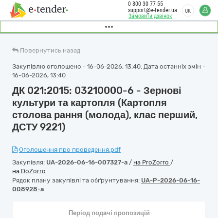
0 800 30 77 55
support@e-tender.ua
UK
Замовити дзвінок
Повернутись назад
Закупівлю оголошено - 16-06-2026, 13:40. Дата останніх змін -
16-06-2026, 13:40
ДК 021:2015: 03210000-6 - Зернові
культури та картопля (Картопля
столова рання (молода), клас перший,
ДСТУ 9221)
Оголошення про проведення.pdf
Закупівля:
UA-2026-06-16-007327-a
/
на ProZorro
/
на DoZorro
Рядок плану закупівлі та обґрунтування:
UA-P-2026-06-16-
008928-a
Період подачі пропозицій