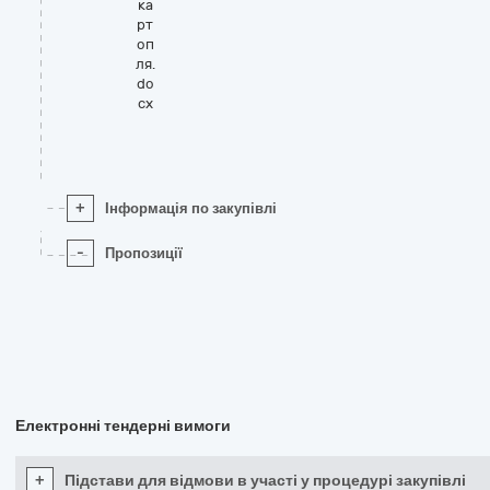
ка
рт
оп
ля.
do
cx
+
Інформація по закупівлі
-
Пропозиції
Електронні тендерні вимоги
+
Підстави для відмови в участі у процедурі закупівлі