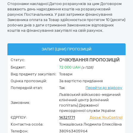
Сторонами накладної.Датою розрахунків за цим Договором
вважають день надходження коштів на розрахунковий
рахунок Постачальника. У разі затримки фінансування
Замовника оплата за Товар здійснюється протягом 10 (десяти)
робочих днів з дати отримання Замовником відповідних
коштів на фінансування закупівлі на свій рахунок.
ЗАПИТ (ЦІНИ) ПРОПОЗИЦІЙ
ОЧІКУВАННЯ ПРОПОЗИЦІЙ
Статус:
Бюджет:
72 000
UAH
(з ПДВ)
Вид предмету закупівлі:
Товари
Оцінка пропозицій:
За вартістю придбання
Попередній етап:
Так
Перейти до відбору
Львівський військово-медичний
клінічний центр (клінічний
Замовник:
госпіталь) Державної
прикордонної служби України
ЄДРПОУ:
14321771
Досьє YouControl
Контактна особа:
Томашівська Людмила Олексіївна
Телефон:
380963405964