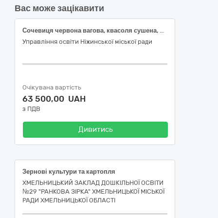
Вас може зацікавити
Сочевиця червона вагова, квасоля сушена, біла та крупа горохова фасована (згідно код ДК 021:2015 03210000-6 – Зернові культури та картопля)
Управління освіти Ніжинської міської ради
Очікувана вартість
63 500,00 UAH
з ПДВ
Дивитись
Зернові культури та картопля
ХМЕЛЬНИЦЬКИЙ ЗАКЛАД ДОШКІЛЬНОЇ ОСВІТИ
№29 "РАНКОВА ЗІРКА" ХМЕЛЬНИЦЬКОЇ МІСЬКОЇ
РАДИ ХМЕЛЬНИЦЬКОЇ ОБЛАСТІ