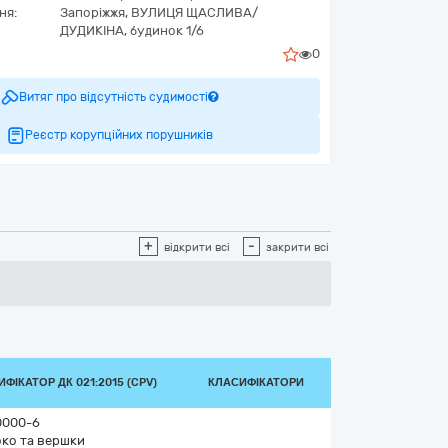
ня:
Запоріжжя,
ВУЛИЦЯ ЩАСЛИВА/
ДУДИКІНА, будинок 1/6
0
Витяг про відсутність судимості
Реєстр корупційних порушників
+
-
відкрити всі
закрити всі
ФІКАТОР ДК 021:2015 (CPV)
КЛАСИФІКАТОРИ
0000-6
ко та вершки