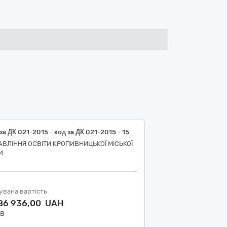
Код за ДК 021-2015 - код за ДК 021-2015 - 15510000-6 Молоко та вершки (Молоко (не менше 2,5% жирності), молоко коров'яче, ультрапастеризоване, безлактозне, 2,5%).
АВЛІННЯ ОСВІТИ КРОПИВНИЦЬКОЇ МІСЬКОЇ
И
увана вартість
886 936,00 UAH
ДВ