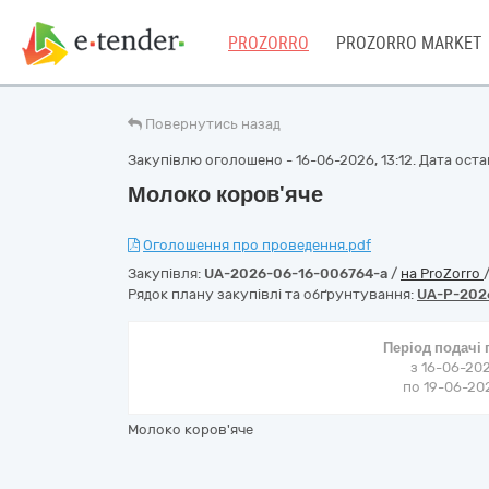
PROZORRO
PROZORRO MARKET
Повернутись назад
Закупівлю оголошено - 16-06-2026, 13:12. Дата остан
Молоко коров'яче
Оголошення про проведення.pdf
Закупівля:
UA-2026-06-16-006764-a
/
на ProZorro
Рядок плану закупівлі та обґрунтування:
UA-P-202
Період подачі
з 16-06-202
по 19-06-202
Молоко коров'яче