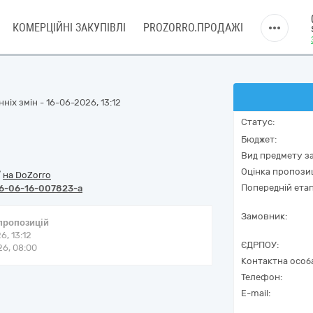
КОМЕРЦІЙНІ ЗАКУПІВЛІ
PROZORRO.ПРОДАЖІ
ніх змін - 16-06-2026, 13:12
Статус:
Бюджет:
Вид предмету за
Оцінка пропозиц
/
на DoZorro
Попередній етап
6-06-16-007823-a
Замовник:
 пропозицій
6, 13:12
ЄДРПОУ:
6, 08:00
Контактна особ
Телефон:
E-mail: