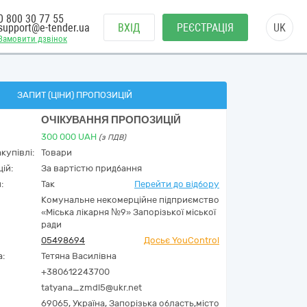
0 800 30 77 55
support@e-tender.ua
ВХІД
РЕЄСТРАЦІЯ
UK
Замовити дзвінок
ЗАПИТ (ЦІНИ) ПРОПОЗИЦІЙ
ОЧІКУВАННЯ ПРОПОЗИЦІЙ
300 000
UAH
(з ПДВ)
купівлі:
Товари
ій:
За вартістю придбання
:
Так
Перейти до відбору
Комунальне некомерційне підприємство
«Міська лікарня №9» Запорізької міської
ради
05498694
Досьє YouControl
а:
Тетяна Василівна
+380612243700
tatyana_zmdl5@ukr.net
69065,
Україна
,
Запорізька область,
місто