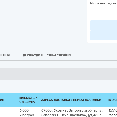
Місцезнаходжен
ШЕННЯ
ДЕРЖАУДИТСЛУЖБА УКРАЇНИ
КІЛЬКІСТЬ /
ВЛІ
АДРЕСА ДОСТАВКИ / ПЕРІОД ДОСТАВКИ
КЛАСИ
ОД.ВИМІРУ
6 000
69005
,
Україна
,
Запорізька область
,
1551
кілограм
Запоріжжя
,
-вул. Щаслива/Дудикіна,
Моло