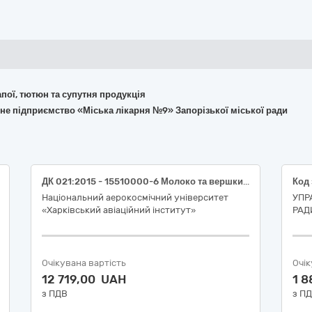
апої, тютюн та супутня продукція
не підприємство «Міська лікарня №9» Запорізької міської ради
ДК 021:2015 - 15510000-6 Молоко та вершки (Молоко коров’яче ультрапастеризоване 2,5%)
Національний аерокосмічний університет
УПР
«Харківський авіаційний інститут»
РАД
Очікувана вартість
Очік
12 719,00 UAH
1 
з ПДВ
з П