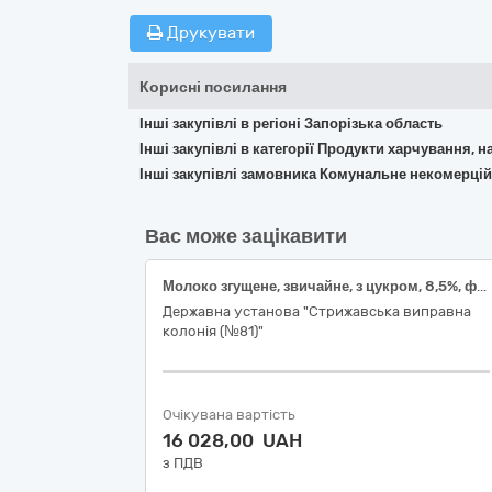
Друкувати
Корисні посилання
Інші закупівлі в регіоні Запорізька область
Інші закупівлі в категорії Продукти харчування, н
Інші закупівлі замовника Комунальне некомерцій
Вас може зацікавити
Молоко згущене, звичайне, з цукром, 8,5%, фасування 370г, банка консервна, ДСТУ 4274
Державна установа "Стрижавська виправна
колонія (№81)"
Очікувана вартість
16 028,00 UAH
з ПДВ