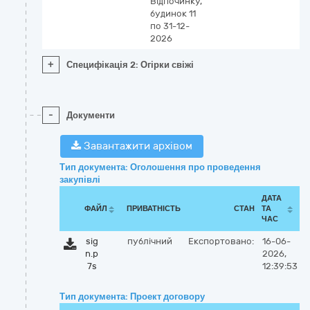
Відпочинку,
будинок 11
по 31-12-
2026
+
Специфікація 2: Огірки свіжі
-
Документи
Завантажити архівом
Тип документа: Оголошення про проведення
закупівлі
ДАТА
ФАЙЛ
ПРИВАТНІСТЬ
СТАН
ТА
ЧАС
sig
публічний
Експортовано:
16-06-
n.p
2026,
7s
12:39:53
Тип документа: Проект договору