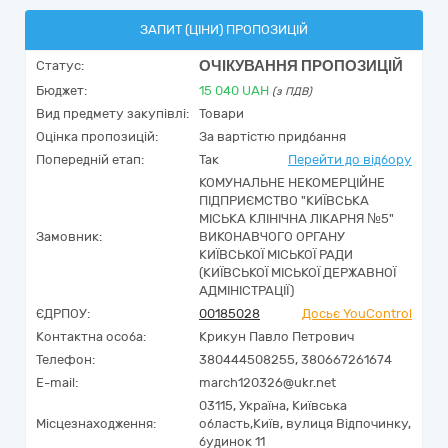
ЗАПИТ (ЦІНИ) ПРОПОЗИЦІЙ
ОЧІКУВАННЯ ПРОПОЗИЦІЙ
Статус:
Бюджет:
15 040
UAH
(з ПДВ)
Вид предмету закупівлі:
Товари
Оцінка пропозицій:
За вартістю придбання
Попередній етап:
Так
Перейти до відбору
КОМУНАЛЬНЕ НЕКОМЕРЦІЙНЕ
ПІДПРИЄМСТВО "КИЇВСЬКА
МІСЬКА КЛІНІЧНА ЛІКАРНЯ №5"
Замовник:
ВИКОНАВЧОГО ОРГАНУ
КИЇВСЬКОЇ МІСЬКОЇ РАДИ
(КИЇВСЬКОЇ МІСЬКОЇ ДЕРЖАВНОЇ
АДМІНІСТРАЦІЇ)
ЄДРПОУ:
00185028
Досьє YouControl
Контактна особа:
Крикун Павло Петрович
Телефон:
380444508255, 380667261674
E-mail:
march120326@ukr.net
03115,
Україна
,
Київська
Місцезнаходження:
область,
Київ,
вулиця Відпочинку,
будинок 11