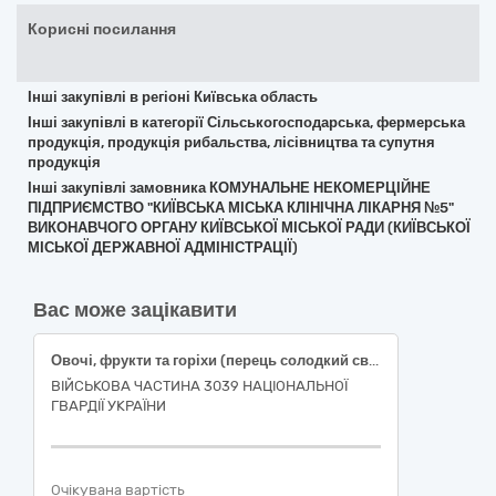
Корисні посилання
Інші закупівлі в регіоні Київська область
Інші закупівлі в категорії Сільськогосподарська, фермерська
продукція, продукція рибальства, лісівництва та супутня
продукція
Інші закупівлі замовника КОМУНАЛЬНЕ НЕКОМЕРЦІЙНЕ
ПІДПРИЄМСТВО "КИЇВСЬКА МІСЬКА КЛІНІЧНА ЛІКАРНЯ №5"
ВИКОНАВЧОГО ОРГАНУ КИЇВСЬКОЇ МІСЬКОЇ РАДИ (КИЇВСЬКОЇ
МІСЬКОЇ ДЕРЖАВНОЇ АДМІНІСТРАЦІЇ)
Вас може зацікавити
Овочі, фрукти та горіхи (перець солодкий свіжий подовженої форми, огірки свіжі польові короткоплідні, помідори тепличні свіжі округлі, часник свіжий вищого товарного сорту)
ВІЙСЬКОВА ЧАСТИНА 3039 НАЦІОНАЛЬНОЇ
ГВАРДІЇ УКРАЇНИ
Очікувана вартість