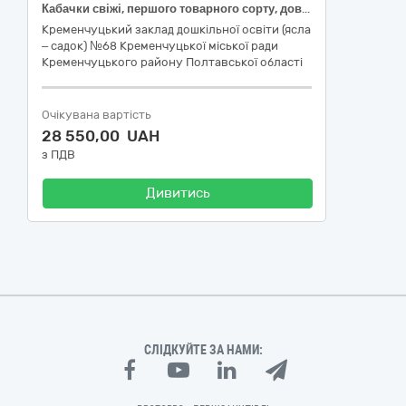
Кабачки свіжі, першого товарного сорту, довжина 7-26 см; Цибуля ріпчаста свіжа, рання, першого товарного сорту, від 4 см, ДСТУ 3234; Буряк столовий молодий, з обрізаною зеленню, першого товарного сорту; Капуста білоголова свіжа, ранньостигла, ДСТУ 7037; Морква молода свіжа, з обрізаною зеленню; Огірки свіжі, тепличні, середньоплідні (до 25см), ДСТУ 3247; Помідори (томати) свіжі, тепличні, округлі, ДСТУ 3246
Кременчуцький заклад дошкільної освіти (ясла
– садок) №68 Кременчуцької міської ради
Кременчуцького району Полтавської області
Очікувана вартість
28 550,00 UAH
з ПДВ
Дивитись
СЛІДКУЙТЕ ЗА НАМИ: