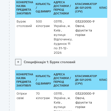
КОНКРЕТНА
АДРЕСА
КІЛЬКІСТЬ
КЛАСИФІКАТОР
НАЗВА
ДОСТАВКИ /
/
ДК 021:2015
КЛАСИФ
ПРЕДМЕТА
ПЕРІОД
ОД.ВИМІРУ
(CPV)
ЗАКУПІВЛІ
ДОСТАВКИ
Буряк
500
03115
,
03220000-9
столовий
кілограм
Україна
,
м.
Овочі,
Київ
,
фрукти та
вулиця
горіхи
Відпочинку,
будинок 11
по 31-12-
2026
+
Специфікація 1: Буряк столовий
КОНКРЕТНА
АДРЕСА
КІЛЬКІСТЬ
КЛАСИФІКАТОР
НАЗВА
ДОСТАВКИ /
/
ДК 021:2015
КЛАСИФ
ПРЕДМЕТА
ПЕРІОД
ОД.ВИМІРУ
(CPV)
ЗАКУПІВЛІ
ДОСТАВКИ
Огірки
70
03115
,
03220000-9
свіжі
кілограм
Україна
,
м.
Овочі,
Київ
,
фрукти та
вулиця
горіхи