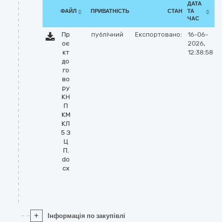
ДАТА
ФАЙЛ
ПРИВАТНІСТЬ
СТАН
ТА
ЧАС
Пр
публічний
Експортовано:
16-06-
оє
2026,
кт
12:38:58
до
го
во
ру
КН
П
КМ
КЛ
5 З
Ц
П.
do
cx
+
Інформація по закупівлі