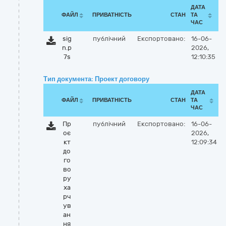
ДАТА
ФАЙЛ
ПРИВАТНІСТЬ
СТАН
ТА
ЧАС
sig
публічний
Експортовано:
16-06-
n.p
2026,
7s
12:10:35
Тип документа: Проект договору
ДАТА
ФАЙЛ
ПРИВАТНІСТЬ
СТАН
ТА
ЧАС
Пр
публічний
Експортовано:
16-06-
оє
2026,
кт
12:09:34
до
го
во
ру
ха
рч
ув
ан
ня