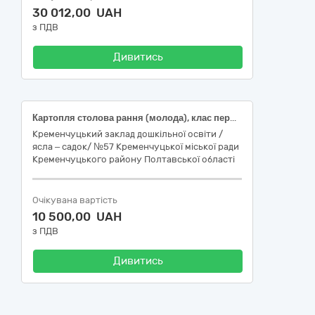
30 012,00 UAH
з ПДВ
Дивитись
Картопля столова рання (молода), клас перший, ДСТУ 9221
Кременчуцький заклад дошкільної освіти /
ясла – садок/ №57 Кременчуцької міської ради
Кременчуцького району Полтавської області
Очікувана вартість
10 500,00 UAH
з ПДВ
Дивитись