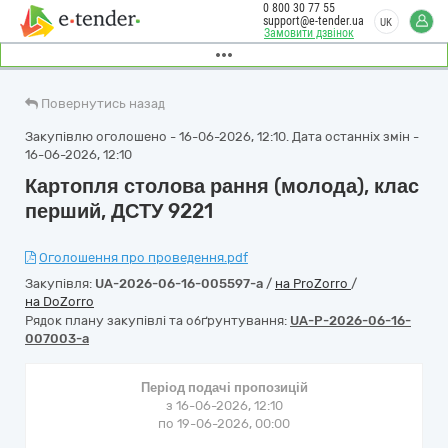
0 800 30 77 55
support@e-tender.ua
UK
Замовити дзвінок
Повернутись назад
Закупівлю оголошено - 16-06-2026, 12:10. Дата останніх змін -
16-06-2026, 12:10
Картопля столова рання (молода), клас
перший, ДСТУ 9221
Оголошення про проведення.pdf
Закупівля:
UA-2026-06-16-005597-a
/
на ProZorro
/
на DoZorro
Рядок плану закупівлі та обґрунтування:
UA-P-2026-06-16-
007003-a
Період подачі пропозицій
з 16-06-2026, 12:10
по 19-06-2026, 00:00