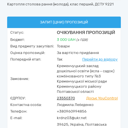
Картопля столова рання (молода), клас перший, ДСТУ 9221
ЗАПИТ (ЦІНИ) ПРОПОЗИЦІЙ
ОЧІКУВАННЯ ПРОПОЗИЦІЙ
Статус:
Бюджет:
3 000
UAH
(з ПДВ)
Вид предмету закупівлі:
Товари
Оцінка пропозицій:
За вартістю придбання
Попередній етап:
Так
Перейти до відбору
Кременчуцький заклад
дошкільної освіти (ясла – садок)
комбінованого типу №3
Замовник:
Кременчуцької міської ради
Кременчуцького району
Полтавської області
ЄДРПОУ:
23550370
Досьє YouControl
Контактна особа:
Людмила Лебеденко
Телефон:
+380960994856
E-mail:
krdnz03@ukr.net
39625,
Україна
,
Полтавська