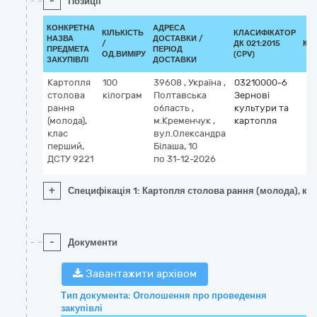
-
Позиції
КОНКРЕТНА
АДРЕСА
КІЛЬКІСТЬ
КЛАСИФІКАТОР
НАЗВА
ДОСТАВКИ /
/
ДК 021:2015
КЛ
ПРЕДМЕТА
ПЕРІОД
ОД.ВИМІРУ
(CPV)
ЗАКУПІВЛІ
ДОСТАВКИ
Картопля
100
39608
,
Україна
,
03210000-6
столова
кілограм
Полтавська
Зернові
рання
область
,
культури та
(молода),
м.Кременчук
,
картопля
клас
вул.Олександра
перший,
Білаша, 10
ДСТУ 9221
по 31-12-2026
+
Специфікація 1: Картопля столова рання (молода), кл
-
Документи
Завантажити архівом
Тип документа: Оголошення про проведення
закупівлі