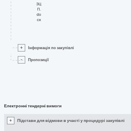
ЗЦ
П.
do
cx
+
Інформація по закупівлі
-
Пропозиції
Електронні тендерні вимоги
+
Підстави для відмови в участі у процедурі закупівлі