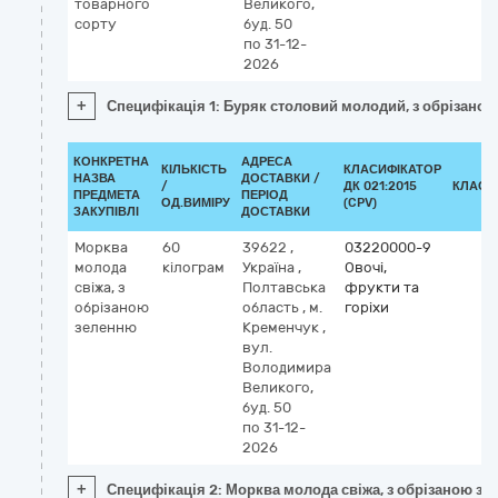
товарного
Великого,
сорту
буд. 50
по 31-12-
2026
+
Специфікація 1: Буряк столовий молодий, з обрізаною
КОНКРЕТНА
АДРЕСА
КІЛЬКІСТЬ
КЛАСИФІКАТОР
НАЗВА
ДОСТАВКИ /
/
ДК 021:2015
КЛАСИ
ПРЕДМЕТА
ПЕРІОД
ОД.ВИМІРУ
(CPV)
ЗАКУПІВЛІ
ДОСТАВКИ
Морква
60
39622
,
03220000-9
молода
кілограм
Україна
,
Овочі,
свіжа, з
Полтавська
фрукти та
обрізаною
область
,
м.
горіхи
зеленню
Кременчук
,
вул.
Володимира
Великого,
буд. 50
по 31-12-
2026
+
Специфікація 2: Морква молода свіжа, з обрізаною з