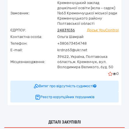
Кременчуцький заклад
дошкільної освіти (ясла – садок)
Замовник:
№63 Кременчуцької міської ради
Кременчуцького району
Полтавської області
ЄДРПОУ:
24831036
Досьє YouControl
Контактна особа:
Ольга Шамрай
Телефон:
+380673454748
E-mail:
krdnz63@ukr.net
39622,
Україна
,
Полтавська
Місцезнаходження:
область,
м. Кременчук,
вул.
Володимира Великого, буд. 50
0
Витяг про відсутність судимості
Реєстр корупційних порушників
ДЕТАЛІ ЗАКУПІВЛІ