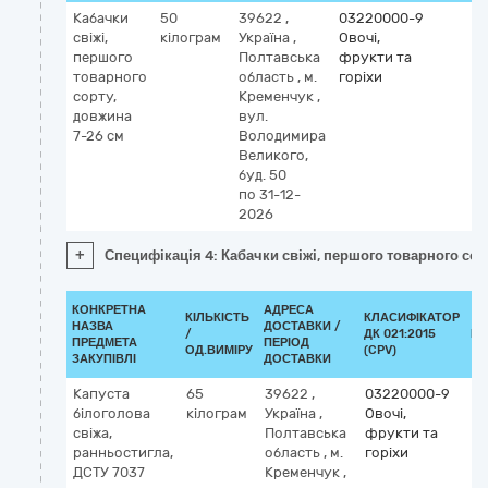
Кабачки
50
39622
,
03220000-9
свіжі,
кілограм
Україна
,
Овочі,
першого
Полтавська
фрукти та
товарного
область
,
м.
горіхи
сорту,
Кременчук
,
довжина
вул.
7-26 см
Володимира
Великого,
буд. 50
по 31-12-
2026
+
Специфікація 4: Кабачки свіжі, першого товарного сор
КОНКРЕТНА
АДРЕСА
КІЛЬКІСТЬ
КЛАСИФІКАТОР
НАЗВА
ДОСТАВКИ /
/
ДК 021:2015
КЛ
ПРЕДМЕТА
ПЕРІОД
ОД.ВИМІРУ
(CPV)
ЗАКУПІВЛІ
ДОСТАВКИ
Капуста
65
39622
,
03220000-9
білоголова
кілограм
Україна
,
Овочі,
свіжа,
Полтавська
фрукти та
ранньостигла,
область
,
м.
горіхи
ДСТУ 7037
Кременчук
,