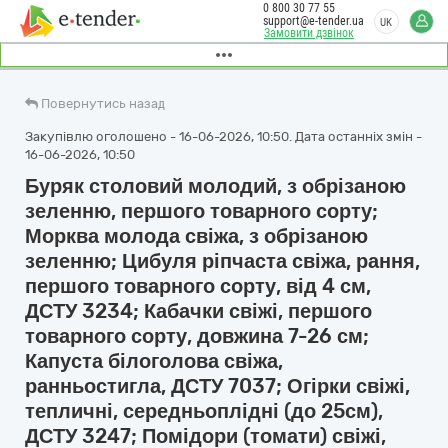
0 800 30 77 55
support@e-tender.ua
UK
Замовити дзвінок
Повернутись назад
Закупівлю оголошено - 16-06-2026, 10:50. Дата останніх змін -
16-06-2026, 10:50
Буряк столовий молодий, з обрізаною
зеленню, першого товарного сорту;
Морква молода свіжа, з обрізаною
зеленню; Цибуля ріпчаста свіжа, рання,
першого товарного сорту, від 4 см,
ДСТУ 3234; Кабачки свіжі, першого
товарного сорту, довжина 7-26 см;
Капуста білоголова свіжа,
ранньостигла, ДСТУ 7037; Огірки свіжі,
тепличні, середньоплідні (до 25см),
ДСТУ 3247; Помідори (томати) свіжі,