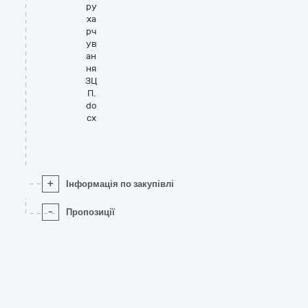
ру
ха
рч
ув
ан
ня
ЗЦ
П.
do
cx
+
Інформація по закупівлі
-
Пропозиції