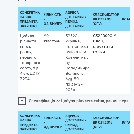
КОНКРЕТНА
АДРЕСА
КІЛЬКІСТЬ
КЛАСИФІКАТОР
НАЗВА
ДОСТАВКИ /
/
ДК 021:2015
КЛАСИ
ПРЕДМЕТА
ПЕРІОД
ОД.ВИМІРУ
(CPV)
ЗАКУПІВЛІ
ДОСТАВКИ
Цибуля
90
39622
,
03220000-9
ріпчаста
кілограм
Україна
,
Овочі,
свіжа,
Полтавська
фрукти та
рання,
область
,
м.
горіхи
першого
Кременчук
,
товарного
вул.
сорту, від
Володимира
4 см, ДСТУ
Великого,
3234
буд. 50
по 31-12-
2026
+
Специфікація 3: Цибуля ріпчаста свіжа, рання, першог
КОНКРЕТНА
АДРЕСА
КІЛЬКІСТЬ
КЛАСИФІКАТОР
НАЗВА
ДОСТАВКИ /
/
ДК 021:2015
КЛАСИ
ПРЕДМЕТА
ПЕРІОД
ОД.ВИМІРУ
(CPV)
ЗАКУПІВЛІ
ДОСТАВКИ