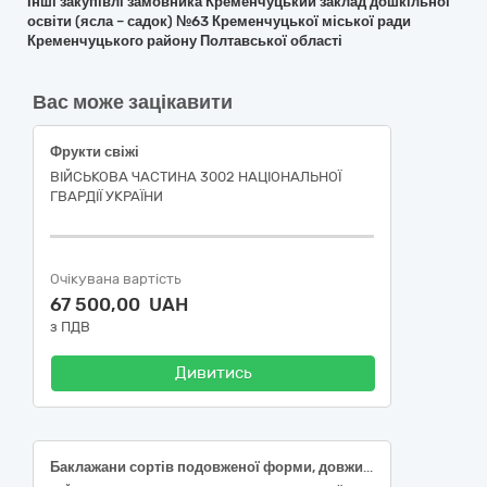
Інші закупівлі замовника Кременчуцький заклад дошкільної
освіти (ясла – садок) №63 Кременчуцької міської ради
Кременчуцького району Полтавської області
Вас може зацікавити
Фрукти свіжі
ВІЙСЬКОВА ЧАСТИНА 3002 НАЦІОНАЛЬНОЇ
ГВАРДІЇ УКРАЇНИ
Очікувана вартість
67 500,00 UAH
з ПДВ
Дивитись
Баклажани сортів подовженої форми, довжина плоду не менше 10 см, ДСТУ 2660, Кабачки свіжі, першого товарного сорту, довжина 7-26 см