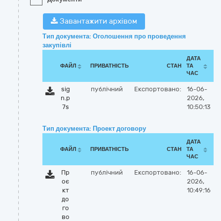
Завантажити архівом
Тип документа: Оголошення про проведення
закупівлі
ДАТА
ФАЙЛ
ПРИВАТНІСТЬ
СТАН
ТА
ЧАС
sig
публічний
Експортовано:
16-06-
n.p
2026,
7s
10:50:13
Тип документа: Проект договору
ДАТА
ФАЙЛ
ПРИВАТНІСТЬ
СТАН
ТА
ЧАС
Пр
публічний
Експортовано:
16-06-
оє
2026,
кт
10:49:16
до
го
во