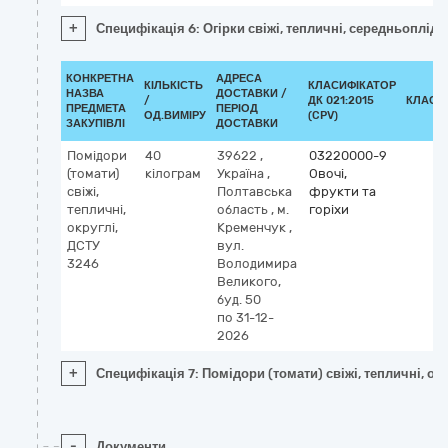
+
Специфікація 6: Огірки свіжі, тепличні, середньоплідн
КОНКРЕТНА
АДРЕСА
КІЛЬКІСТЬ
КЛАСИФІКАТОР
НАЗВА
ДОСТАВКИ /
/
ДК 021:2015
КЛАСИ
ПРЕДМЕТА
ПЕРІОД
ОД.ВИМІРУ
(CPV)
ЗАКУПІВЛІ
ДОСТАВКИ
Помідори
40
39622
,
03220000-9
(томати)
кілограм
Україна
,
Овочі,
свіжі,
Полтавська
фрукти та
тепличні,
область
,
м.
горіхи
округлі,
Кременчук
,
ДСТУ
вул.
3246
Володимира
Великого,
буд. 50
по 31-12-
2026
+
Специфікація 7: Помідори (томати) свіжі, тепличні, ок
-
Документи