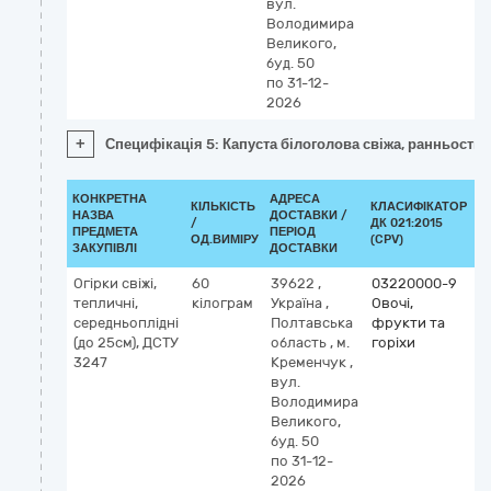
вул.
Володимира
Великого,
буд. 50
по 31-12-
2026
+
Специфікація 5: Капуста білоголова свіжа, ранньостиг
КОНКРЕТНА
АДРЕСА
КІЛЬКІСТЬ
КЛАСИФІКАТОР
НАЗВА
ДОСТАВКИ /
/
ДК 021:2015
К
ПРЕДМЕТА
ПЕРІОД
ОД.ВИМІРУ
(CPV)
ЗАКУПІВЛІ
ДОСТАВКИ
Огірки свіжі,
60
39622
,
03220000-9
тепличні,
кілограм
Україна
,
Овочі,
середньоплідні
Полтавська
фрукти та
(до 25см), ДСТУ
область
,
м.
горіхи
3247
Кременчук
,
вул.
Володимира
Великого,
буд. 50
по 31-12-
2026