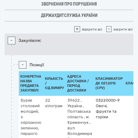
ЗВЕРНЕННЯ ПРО ПОРУШЕННЯ
ДЕРЖАУДИТСЛУЖБА УКРАЇНИ
+
-
відкрити всі
закрити всі
-
Закупівля:
-
Позиції
КОНКРЕТНА
АДРЕСА
КІЛЬКІСТЬ
КЛАСИФІКАТОР
НАЗВА
ДОСТАВКИ /
/
ДК 021:2015
КЛАСИ
ПРЕДМЕТА
ПЕРІОД
ОД.ВИМІРУ
(CPV)
ЗАКУПІВЛІ
ДОСТАВКИ
Буряк
22
39622
,
03220000-9
столовий
кілограм
Україна
,
Овочі,
молодий,
Полтавська
фрукти та
з
область
,
м.
горіхи
обрізаною
Кременчук
,
зеленню,
вул.
першого
Володимира