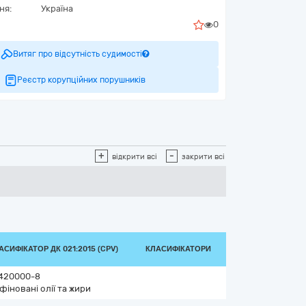
ня:
Україна
0
Витяг про відсутність судимості
Реєстр корупційних порушників
+
-
відкрити всі
закрити всі
АСИФІКАТОР ДК 021:2015 (CPV)
КЛАСИФІКАТОРИ
420000-8
фіновані олії та жири