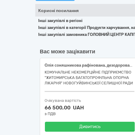
Корисні посилання
Інші закупівлі в регіоні
Інші закупівлі в категорії Продукти харчування, н
Інші закупівлі замовника ГОЛОВНИЙ ЦЕНТР К
Вас може зацікавити
Олія соняшникова рафінована, дезодорована, виморожена, марки П, 782-920г
КОМУНАЛЬНЕ НЕКОМЕРЦІЙНЕ ПІДПРИЄМСТВО
"ЖИТОМИРСЬКА БАГАТОПРОФІЛЬНА ОПОРНА
ЛІКАРНЯ" НОВОГУЙВИНСЬКОЇ СЕЛИЩНОЇ РАДИ
Очікувана вартість
66 500,00 UAH
з ПДВ
Дивитись