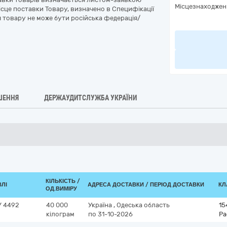
Місцезнаходжен
 Місце поставки Товару, визначено в Специфікації
я товару не може бути російська федерація/
ШЕННЯ
ДЕРЖАУДИТСЛУЖБА УКРАЇНИ
КІЛЬКІСТЬ /
ВЛІ
АДРЕСА ДОСТАВКИ / ПЕРІОД ДОСТАВКИ
КЛ
ОД.ВИМІРУ
У 4492
40 000
Україна
,
Одеська область
15
кілограм
по 31-10-2026
Ра