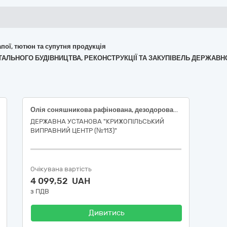
апої, тютюн та супутня продукція
АПІТАЛЬНОГО БУДІВНИЦТВА, РЕКОНСТРУКЦІЇ ТА ЗАКУПІВЕЛЬ ДЕРЖАВ
Олія соняшникова рафінована, дезодорована, виморожена, марки П, 4500-4600г
ДЕРЖАВНА УСТАНОВА "КРИЖОПІЛЬСЬКИЙ
ВИПРАВНИЙ ЦЕНТР (№113)"
Очікувана вартість
4 099,52 UAH
з ПДВ
Дивитись