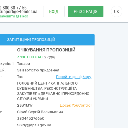
0 800 30 77 55
support@e-tender.ua
ВХІД
РЕЄСТРАЦІЯ
UK
Замовити дзвінок
ЗАПИТ (ЦІНИ) ПРОПОЗИЦІЙ
ОЧІКУВАННЯ ПРОПОЗИЦІЙ
3 180 000
UAH
(з ПДВ)
купівлі:
Товари
ій:
За вартістю придбання
:
Так
Перейти до відбору
ГОЛОВНИЙ ЦЕНТР КАПІТАЛЬНОГО
БУДІВНИЦТВА, РЕКОНСТРУКЦІЇ ТА
ЗАКУПІВЕЛЬ ДЕРЖАВНОЇ ПРИКОРДОННОЇ
СЛУЖБИ УКРАЇНИ
23311317
Досьє YouControl
а:
Сірий Сергій Васильович
380445276660
SSiriy@dpsu.gov.ua