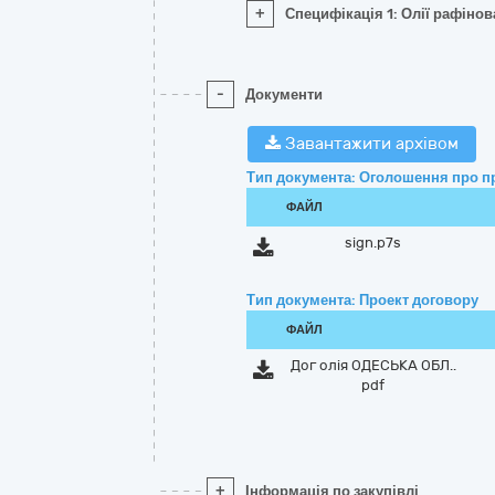
+
Специфікація 1: Олії рафіно
-
Документи
Завантажити архівом
Тип документа: Оголошення про п
ФАЙЛ
sign.p7s
Тип документа: Проект договору
ФАЙЛ
Дог олія ОДЕСЬКА ОБЛ..
pdf
+
Інформація по закупівлі