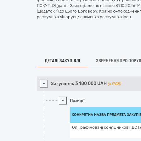
ПОКУПЦЯ (далі – Заявка), але не пізніше 31.10.2026.
(Додаток 1) до цього Договору. Країною-походженн
республіка білорусь/ісламська республіка іран.
ДЕТАЛІ ЗАКУПІВЛІ
ЗВЕРНЕННЯ ПРО ПОРУ
-
Закупівля:
3 180 000
UAH
(з ПДВ)
-
Позиції
КОНКРЕТНА НАЗВА ПРЕДМЕТА ЗАКУПІ
Олії рафіновані соняшникові, ДСТ