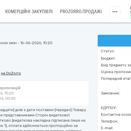
КОМЕРЦІЙНІ ЗАКУПІВЛІ
PROZORRO.ПРОДАЖІ
ніх змін - 16-06-2026, 10:20
Статус:
Бюджет:
Вид предмету за
Оцінка пропозиц
/
на DoZorro
Попередній етап
 пропозицій
6, 10:20
Замовник:
6, 00:00
ЄДРПОУ:
дцяти) днів з дати поставки (передачі) Товару
Контактна особ
 представниками Сторін видаткової
астково (видаткова накладна підписана лише на
Телефон:
ок 1), оплата здійснюється пропорційно за
E-mail:
тавки товарів визначається листом-заявкою