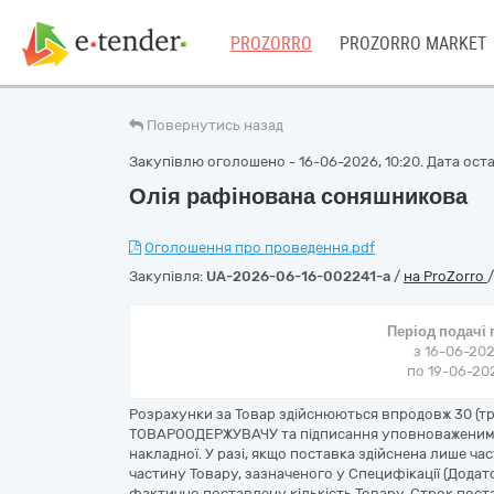
PROZORRO
PROZORRO MARKET
Повернутись назад
Закупівлю оголошено - 16-06-2026, 10:20. Дата остан
Олія рафінована соняшникова
Оголошення про проведення.pdf
Закупівля:
UA-2026-06-16-002241-a
/
на ProZorro
Період подачі
з 16-06-202
по 19-06-202
Розрахунки за Товар здійснюються впродовж 30 (три
ТОВАРООДЕРЖУВАЧУ та підписання уповноваженими
накладної. У разі, якщо поставка здійснена лише ч
частину Товару, зазначеного у Специфікації (Додат
фактично поставлену кількість Товару. Строк пос