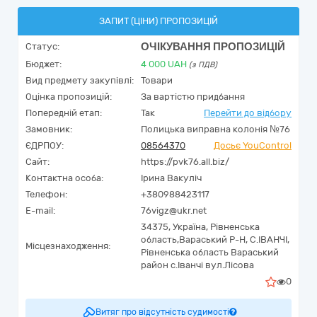
ЗАПИТ (ЦІНИ) ПРОПОЗИЦІЙ
ОЧІКУВАННЯ ПРОПОЗИЦІЙ
Статус:
Бюджет:
4 000
UAH
(з ПДВ)
Вид предмету закупівлі:
Товари
Оцінка пропозицій:
За вартістю придбання
Попередній етап:
Так
Перейти до відбору
Замовник:
Полицька виправна колонія №76
ЄДРПОУ:
08564370
Досьє YouControl
Сайт:
https://pvk76.all.biz/
Контактна особа:
Ірина Вакуліч
Телефон:
+380988423117
E-mail:
76vigz@ukr.net
34375,
Україна
,
Рівненська
область,
Вараський Р-Н, С.ІВАНЧІ,
Місцезнаходження:
Рівненська область Вараський
район с.Іванчі вул.Лісова
0
Витяг про відсутність судимості