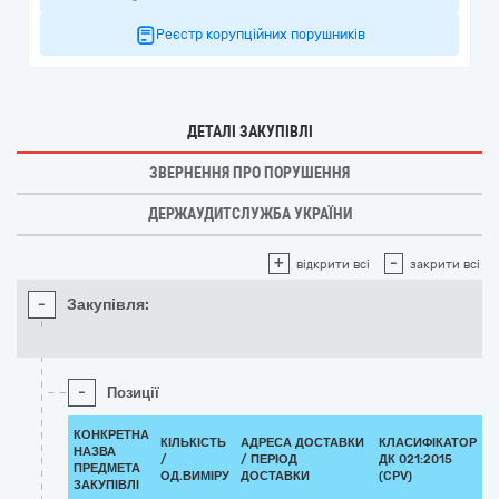
Реєстр корупційних порушників
ДЕТАЛІ ЗАКУПІВЛІ
ЗВЕРНЕННЯ ПРО ПОРУШЕННЯ
ДЕРЖАУДИТСЛУЖБА УКРАЇНИ
+
-
відкрити всі
закрити всі
-
Закупівля:
-
Позиції
КОНКРЕТНА
КІЛЬКІСТЬ
АДРЕСА ДОСТАВКИ
КЛАСИФІКАТОР
НАЗВА
/
/ ПЕРІОД
ДК 021:2015
К
ПРЕДМЕТА
ОД.ВИМІРУ
ДОСТАВКИ
(CPV)
ЗАКУПІВЛІ