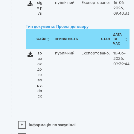
sig
публічний
Експортовано:
16-06-
n.p
2026,
7s
09:40:33
Тип документа: Проект договору
ДАТА
ФАЙЛ
ПРИВАТНІСТЬ
СТАН
ТА
ЧАС
зр
публічний
Експортовано:
16-06-
аз
2026,
ок
09:39:44
до
го
во
ру.
do
cx
+
Інформація по закупівлі