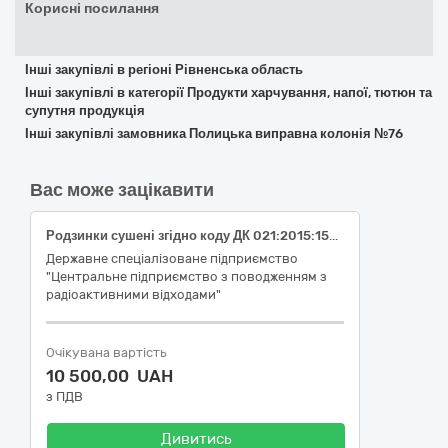
Корисні посилання
Інші закупівлі в регіоні Рівненська область
Інші закупівлі в категорії Продукти харчування, напої, тютюн та
супутня продукція
Інші закупівлі замовника Полицька виправна колонія №76
Вас може зацікавити
Родзинки сушені згідно коду ДК 021:2015:15330000-0 Оброблені фрукти та овочі
Державне спеціалізоване підприємство
"Центральне підприємство з поводженням з
радіоактивними відходами"
Очікувана вартість
10 500,00 UAH
з ПДВ
Дивитись