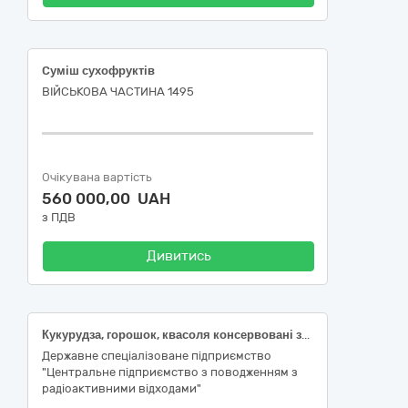
Cуміш сухофруктів
ВІЙСЬКОВА ЧАСТИНА 1495
Очікувана вартість
560 000,00 UAH
з ПДВ
Дивитись
Кукурудза, горошок, квасоля консервовані згідно коду ДК 021:2015:15330000-0 Оброблені фрукти та овочі
Державне спеціалізоване підприємство
"Центральне підприємство з поводженням з
радіоактивними відходами"