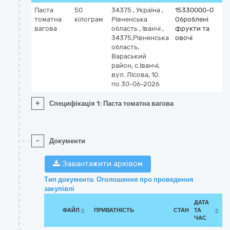
Паста
50
34375
,
Україна
,
15330000-0
томатна
кілограм
Рівненська
Оброблені
вагова
область
,
Іванчі
,
фрукти та
34375,Рівненська
овочі
область,
Вараський
район, с.Іванчі,
вул. Лісова, 10.
по 30-06-2026
+
Специфікація 1: Паста томатна вагова
-
Документи
Завантажити архівом
Тип документа: Оголошення про проведення
закупівлі
ДАТА
ФАЙЛ
ПРИВАТНІСТЬ
СТАН
ТА
ЧАС