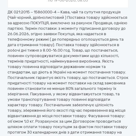
по 19-06-2026, 08:05
ДК 021:2015 – 15860000-4 – Кава, чай та супутня продукція
(Чай чорний, дрібнолистовий ) Поставка товару здійснюється
за адресою ПОКУПЦЯ, виключно за рахунок Продавця, однією
партією. Термін поставки: з моменту підписання договору до
26.06.2026, згідно заявки Покупця, яка надається в
телефонному режимі ( де попередньо оголошується день та
дата отримання товару). Поставка товару здійснюється в
робочі дні тижня з 8.00-16.00 год. Товар, що постачається,
повинен супроводжуватися документами щодо кількості,
термінів придатності, найменування виробника. Якість
товару повинна відповідати державним нормам та
стандартам, що діють в Україні на момент постачання товару.
Постачальник гарантує якість товару, що постачається. Строк
придатності товару на момент поставки на склад замовника
повинен становити не менше 80% загального терміну їх
зберігання. Пакування, у якому відвантажується товар, та
умови транспортування товару повинні відповідати
характеру товару. Постачальник забезпечує цілісність
товару, збереження його якості під час перевезення від місця
відвантаження до місця поставки товару. Фасування товару:
об’ємом 1,0 кг. Розрахунок за цим Договором проводиться
шляхом оплати товару покупцем за фактом поставки товару
протягом 30 календарних днів з дати отримання товару на