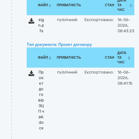
ДАТА
ФАЙЛ
ПРИВАТНІСТЬ
СТАН
ТА
ЧАС
sig
публічний
Експортовано:
16-06-
n.p
2026,
7s
08:43:23
Тип документа: Проект договору
ДАТА
ФАЙЛ
ПРИВАТНІСТЬ
СТАН
ТА
ЧАС
Пр
публічний
Експортовано:
16-06-
оє
2026,
кт
08:41:15
до
го
вір
ЗЦ
П ч
ай.
do
cx