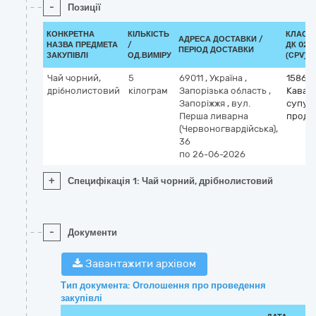
-
Позиції
КОНКРЕТНА
КІЛЬКІСТЬ
КЛАСИ
АДРЕСА ДОСТАВКИ /
НАЗВА ПРЕДМЕТА
/
ДК 021:
ПЕРІОД ДОСТАВКИ
ЗАКУПІВЛІ
ОД.ВИМІРУ
(CPV)
Чай чорний,
5
69011
,
Україна
,
15860
дрібнолистовий
кілограм
Запорізька область
,
Кава, 
Запоріжжя
,
вул.
супут
Перша ливарна
проду
(Червоногвардійська),
36
по 26-06-2026
+
Специфікація 1: Чай чорний, дрібнолистовий
-
Документи
Завантажити архівом
Тип документа: Оголошення про проведення
закупівлі