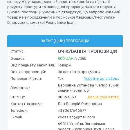
склад у міру надходження бюджетних коштів на підставі
рахунку-фактури та накладної продавця. Фактом подання
цінової пропозиції учасник підтверджує, що запропонований
товар не є походженням з Російської Федерації/Республіки
Білорусь/Ісламської Республіки Іран.
ЗАПИТ (ЦІНИ) ПРОПОЗИЦІЙ
ОЧІКУВАННЯ ПРОПОЗИЦІЙ
Статус:
Бюджет:
800
UAH
(з ПДВ)
Вид предмету закупівлі:
Товари
Оцінка пропозицій:
За вартістю придбання
Попередній етап:
Так
Перейти до відбору
Державна установа "Запорізький
Замовник:
слідчий ізолятор"
ЄДРПОУ:
08563553
Досьє YouControl
Контактна особа:
Дон Валерій Романович
Телефон:
+380617646577
E-mail:
kbozsizp@gmail.com
69011,
Україна
,
Запорізька
область,
Запоріжжя,
вул. Перша