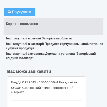
Друкувати
Корисні посилання
Інші закупівлі в регіоні Запорізька область
Інші закупівлі в категорії Продукти харчування, напої, тютюн та
супутня продукція
Інші закупівлі замовника Державна установа "Запорізький
слідчий ізолятор"
Вас може зацікавити
Код ДК 021:2015 - 15860000-4 Кава, чай та супутня продукція (Кавові напої розчинні та нерозчинні фасовані)
КУСОР Хмелівський психоневрологічний
інтернат