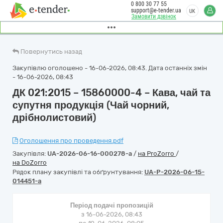
0 800 30 77 55
support@e-tender.ua
UK
Замовити дзвінок
Повернутись назад
Закупівлю оголошено - 16-06-2026, 08:43. Дата останніх змін
- 16-06-2026, 08:43
ДК 021:2015 – 15860000-4 – Кава, чай та
супутня продукція (Чай чорний,
дрібнолистовий)
Оголошення про проведення.pdf
Закупівля:
UA-2026-06-16-000278-a
/
на ProZorro
/
на DoZorro
Рядок плану закупівлі та обґрунтування:
UA-P-2026-06-15-
014451-a
Період подачі пропозицій
з 16-06-2026, 08:43