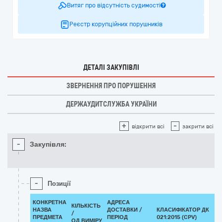
Витяг про відсутність судимості
Реєстр корупційних порушників
ДЕТАЛІ ЗАКУПІВЛІ
ЗВЕРНЕННЯ ПРО ПОРУШЕННЯ
ДЕРЖАУДИТСЛУЖБА УКРАЇНИ
+
-
відкрити всі
закрити всі
-
Закупівля:
-
Позиції
КОНКРЕТНА
АДРЕСА
КІЛЬКІСТЬ
НАЗВА
ДОСТАВКИ /
КЛАСИФІКАТОР ДК
/
К
ПРЕДМЕТА
ПЕРІОД
021:2015 (CPV)
ОД.ВИМІРУ