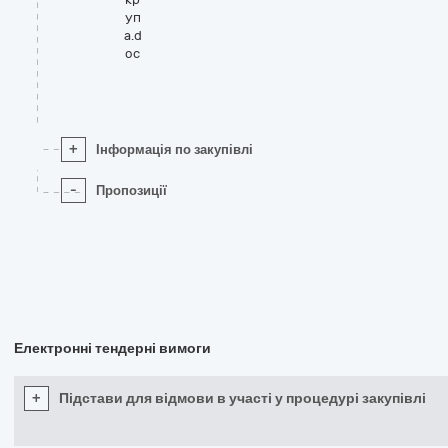
уп
а.d
oc
+
Інформація по закупівлі
-
Пропозиції
Електронні тендерні вимоги
+
Підстави для відмови в участі у процедурі закупівлі