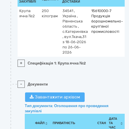
ЗАКУПІВЛІ
ДОСТАВКИ
Крупа
250
34541
,
15610000-7
ячна №2
кілограм
Україна
,
Продукція
Рівненська
борошномельно-
область
,
круп'яної
с.Катеринівка
промисловості
,
вул.Ткача,31
з 18-06-2026
по 26-06-
2026
+
Специфікація 1: Крупа ячна №2
-
Документи
Завантажити архівом
Тип документа: Оголошення про проведення
закупівлі
ДАТА
ФАЙЛ
ПРИВАТНІСТЬ
СТАН
ТА
ЧАС