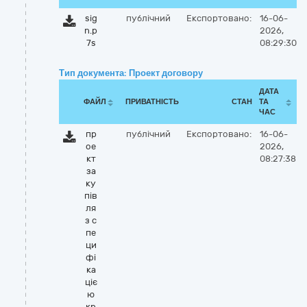
sig
публічний
Експортовано:
16-06-
n.p
2026,
7s
08:29:30
Тип документа: Проект договору
ДАТА
ФАЙЛ
ПРИВАТНІСТЬ
СТАН
ТА
ЧАС
пр
публічний
Експортовано:
16-06-
ое
2026,
кт
08:27:38
за
ку
пів
ля
з с
пе
ци
фі
ка
ціє
ю
кр