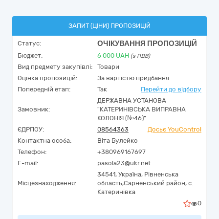
ЗАПИТ (ЦІНИ) ПРОПОЗИЦІЙ
ОЧІКУВАННЯ ПРОПОЗИЦІЙ
Статус:
Бюджет:
6 000
UAH
(з ПДВ)
Вид предмету закупівлі:
Товари
Оцінка пропозицій:
За вартістю придбання
Попередній етап:
Так
Перейти до відбору
ДЕРЖАВНА УСТАНОВА
Замовник:
"КАТЕРИНІВСЬКА ВИПРАВНА
КОЛОНІЯ (№46)"
ЄДРПОУ:
08564363
Досьє YouControl
Контактна особа:
Віта Булейко
Телефон:
+380969167697
E-mail:
pasola23@ukr.net
34541,
Україна
,
Рівненська
Місцезнаходження:
область,
Сарненський район,
с.
Катеринівка
0