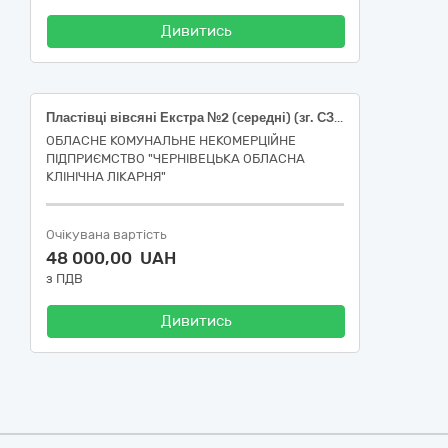
Дивитись
Пластівці вівсяні Екстра №2 (середні) (зг. СЗ 563 (вх. 410) зав. прод. складу Воронцова В.)
ОБЛАСНЕ КОМУНАЛЬНЕ НЕКОМЕРЦІЙНЕ
ПІДПРИЄМСТВО "ЧЕРНІВЕЦЬКА ОБЛАСНА
КЛІНІЧНА ЛІКАРНЯ"
Очікувана вартість
48 000,00 UAH
з ПДВ
Дивитись