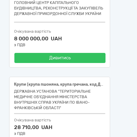
ГОЛОВНИЙ ЦЕНТР КАПІТАЛЬНОГО
БУДІВНИЦТВА, РЕКОНСТРУКЦІЇ ТА ЗАКУПІВЕЛЬ
ДЕРЖАВНОЇ ПРИКОРДОННОЇ СЛУЖБИ УКРАЇНИ
Очікувана вартість
8 000 000,00 UAH
з ПДВ
Дивитись
Крупи (крупа пшоняна, крупа гречана, код ДК 021:2015:15610000-7 Продукція борошномельно-круп'яної промисловості)
ДЕРЖАВНА УСТАНОВА "ТЕРИТОРІАЛЬНЕ
МЕДИЧНЕ ОБ'ЄДНАННЯ МІНІСТЕРСТВА
ВНУТРІШНІХ СПРАВ УКРАЇНИ ПО ІВАНО-
ФРАНКІВСЬКІЙ ОБЛАСТІ"
Очікувана вартість
28 710,00 UAH
з ПДВ