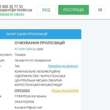
0 800 30 77 55
support@e-tender.ua
ВХІД
РЕЄСТРАЦІЯ
UK
Замовити дзвінок
ЗАПИТ (ЦІНИ) ПРОПОЗИЦІЙ
ОЧІКУВАННЯ ПРОПОЗИЦІЙ
47 000
UAH
(з ПДВ)
купівлі:
Товари
ій:
За вартістю придбання
:
Так
Перейти до відбору
КОМУНАЛЬНЕ НЕКОМЕРЦІЙНЕ
ПІДПРИЄМСТВО "КОРОСТЕНСЬКА
ЦЕНТРАЛЬНА МІСЬКА ЛІКАРНЯ
КОРОСТЕНСЬКОЇ МІСЬКОЇ РАДИ"
01992050
Досьє YouControl
а:
ГУБАРЕЦЬ Катерина
0964702958
kozakevi1@ukr.net