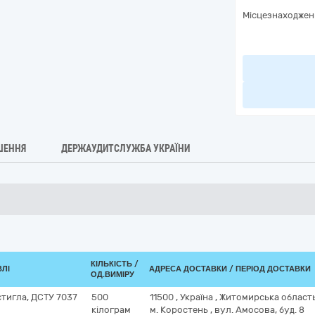
Місцезнаходжен
ШЕННЯ
ДЕРЖАУДИТСЛУЖБА УКРАЇНИ
КІЛЬКІСТЬ /
ВЛІ
АДРЕСА ДОСТАВКИ / ПЕРІОД ДОСТАВКИ
ОД.ВИМІРУ
стигла, ДСТУ 7037
500
11500
,
Україна
,
Житомирська област
кілограм
м. Коростень
,
вул. Амосова, буд. 8