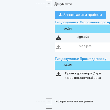
-
Документи
Завантажити архівом
Тип документа: Оголошення про п
ФАЙЛ
sign.p7s
sign.p7s
Тип документа: Проект договору
ФАЙЛ
Проект договору (буря
к,морква,капуста).docx
+
Інформація по закупівлі