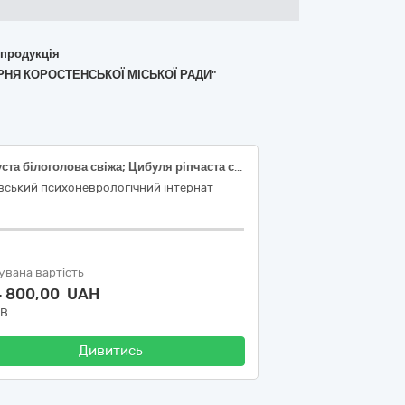
 продукція
РНЯ КОРОСТЕНСЬКОЇ МІСЬКОЇ РАДИ"
Капуста білоголова свіжа; Цибуля ріпчаста свіжа; Морква молода свіжа; Буряк столовий молодий; Редиска свіжа; Огірки свіжі, тепличні, короткоплідні (до 14см), ДСТУ 3247; Банани свіжі; Черешня свіжа; Абрикоси свіжі; Яблука свіжі, ранньостиглі, першого товарного сорту, жовті види плодів, ДСТУ 8323
вський психоневрологічний інтернат
увана вартість
4 800,00 UAH
ДВ
Дивитись