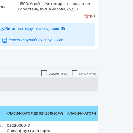
11500,
Україна
,
Житомирська область,
м.
ня:
Коростень,
вул. Амосова, буд. 8
0
Витяг про відсутність судимості
Реєстр корупційних порушників
+
-
відкрити всі
закрити всі
КЛАСИФІКАТОР ДК 021:2015 (CPV)
КЛАСИФІКАТОРИ
ь
,
03220000-9
Овочі, фрукти та горіхи