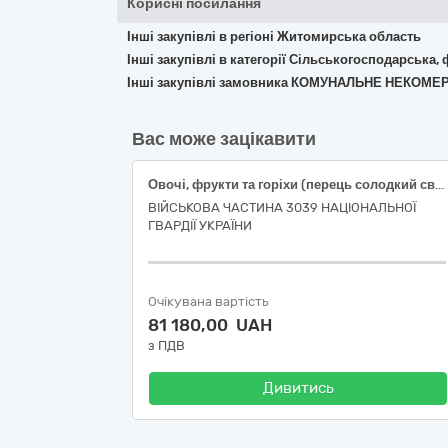
Корисні посилання
Інші закупівлі в регіоні Житомирська область
Інші закупівлі в категорії Сільськогосподарська,
Інші закупівлі замовника КОМУНАЛЬНЕ НЕКОМ
Вас може зацікавити
Овочі, фрукти та горіхи (перець солодкий свіжий подовженої форми, огірки свіжі польові короткоплідні, помідори тепличні свіжі округлі, часник свіжий вищого товарного сорту)
ВІЙСЬКОВА ЧАСТИНА 3039 НАЦІОНАЛЬНОЇ
ГВАРДІЇ УКРАЇНИ
Очікувана вартість
81 180,00 UAH
з ПДВ
Дивитись