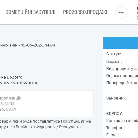
КОМЕРЦІЙНІ ЗАКУПІВЛІ
PROZORRO.ПРОДАЖІ
ніх змін - 16-06-2026, 14:04
Статус:
Бюджет:
Вид предмету за
Оцінка пропозиц
/
на DoZorro
Попередній етап
6-06-15-005900-a
 пропозицій
Замовник:
6, 14:04
6, 00:01
ЄДРПОУ:
Контактна особ
овару, який буде поставлятись Покупцю, як на
ору не є Російська Федерація / Республіка
Телефон:
E-mail: