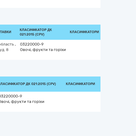
КЛАСИФІКАТОР ДК
СТАВКИ
КЛАСИФІКАТОРИ
021:2015 (CPV)
область
,
03220000-9
уд. 8
Овочі, фрукти та горіхи
КЛАСИФІКАТОР ДК 021:2015 (CPV)
КЛАСИФІКАТОРИ
03220000-9
Овочі, фрукти та горіхи