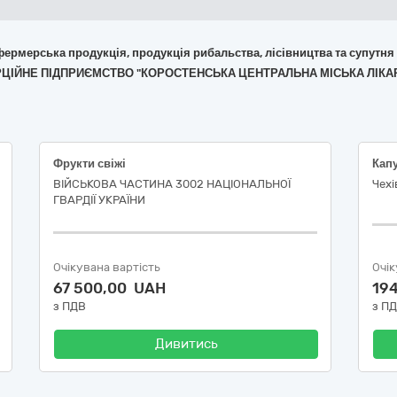
 фермерська продукція, продукція рибальства, лісівництва та супутня
ЕРЦІЙНЕ ПІДПРИЄМСТВО "КОРОСТЕНСЬКА ЦЕНТРАЛЬНА МІСЬКА ЛІКА
Фрукти свіжі
ВІЙСЬКОВА ЧАСТИНА 3002 НАЦІОНАЛЬНОЇ
Чехі
ГВАРДІЇ УКРАЇНИ
Очікувана вартість
Очік
67 500,00 UAH
19
з ПДВ
з П
Дивитись