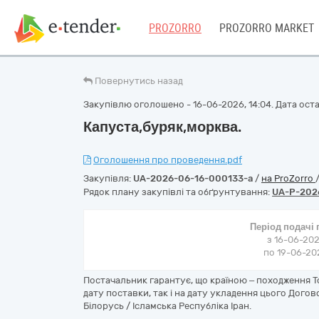
PROZORRO
PROZORRO MARKET
Повернутись назад
Закупівлю оголошено - 16-06-2026, 14:04. Дата остан
Капуста,буряк,морква.
Оголошення про проведення.pdf
Закупівля:
UA-2026-06-16-000133-a
/
на ProZorro
Рядок плану закупівлі та обґрунтування:
UA-P-202
Період подачі
з 16-06-202
по 19-06-202
Постачальник гарантує, що країною – походження Т
дату поставки, так і на дату укладення цього Догов
Білорусь / Ісламська Республіка Іран.