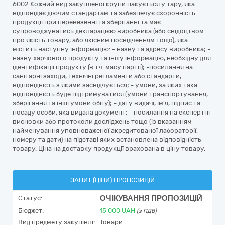
6002 Кожний вид закупленої крупи пакується у тару, яка
відповідає діючим стандартам та забезпечує схоронність
продукції при перевезенні та зберіганні та має
супроводжуватись декларацією виробника (або свідоцтвом
про якість товару, або якісним посвідченням тощо), яка
містить наступну інформацію: - назву та адресу виробника; -
назву харчового продукту та іншу інформацію, необхідну для
ідентифікації продукту (в т.ч. масу партії); -посилання на
санітарні заходи, технічні регламенти або стандарти,
відповідність з якими засвідчується; - умови, за яких така
відповідність буде підтримуватися (умови транспортування,
зберігання та інші умови обігу); - дату видачі, ім'я, підпис та
посаду особи, яка видала документ; - посилання на експертні
висновки або протоколи досліджень тощо (із вказанням
найменування уповноваженої акредитованої лабораторії,
номеру та дати) на підставі яких встановлена відповідність
товару. Ціна на доставку продукції врахована в ціну товару.
ЗАПИТ (ЦІНИ) ПРОПОЗИЦІЙ
ОЧІКУВАННЯ ПРОПОЗИЦІЙ
Статус:
Бюджет:
15 000
UAH
(з ПДВ)
Вид предмету закупівлі:
Товари