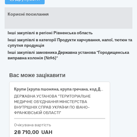
Корисні посилання
Інші закупівлі в регіоні Рівненська область
Інші закупівлі в категорії Продукти харчування, напої, тютюн та
супутня продукція
Інші закупівлі замовника Державна установа "Городищенська
виправна колонія (№96)"
Вас може зацікавити
Крупи (крупа пшоняна, крупа гречана, код ДК 021:2015:15610000-7 Продукція борошномельно-круп'яної промисловості)
ДЕРЖАВНА УСТАНОВА "ТЕРИТОРІАЛЬНЕ
МЕДИЧНЕ ОБ'ЄДНАННЯ МІНІСТЕРСТВА
ВНУТРІШНІХ СПРАВ УКРАЇНИ ПО ІВАНО-
ФРАНКІВСЬКІЙ ОБЛАСТІ"
Очікувана вартість
28 710,00 UAH