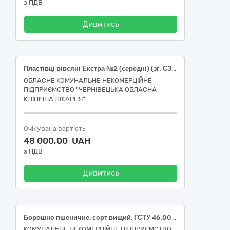
з ПДВ
Дивитись
Пластівці вівсяні Екстра №2 (середні) (зг. СЗ 563 (вх. 410) зав. прод. складу Воронцова В.)
ОБЛАСНЕ КОМУНАЛЬНЕ НЕКОМЕРЦІЙНЕ
ПІДПРИЄМСТВО "ЧЕРНІВЕЦЬКА ОБЛАСНА
КЛІНІЧНА ЛІКАРНЯ"
Очікувана вартість
48 000,00 UAH
з ПДВ
Дивитись
Борошно пшеничне, сорт вищий, ГСТУ 46.004, Рис круглозернистий шліфований, сорт перший, Крупа пшоняна шліфована, сорт перший, Пластівці вівсяні Геркулес
КОМУНАЛЬНЕ НЕКОМЕРЦІЙНЕ ПІДПРИЄМСТВО