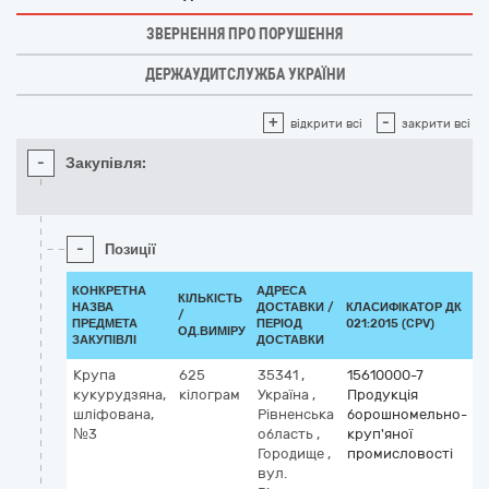
ЗВЕРНЕННЯ ПРО ПОРУШЕННЯ
ДЕРЖАУДИТСЛУЖБА УКРАЇНИ
+
-
відкрити всі
закрити всі
-
Закупівля:
-
Позиції
КОНКРЕТНА
АДРЕСА
КІЛЬКІСТЬ
НАЗВА
ДОСТАВКИ /
КЛАСИФІКАТОР ДК
/
К
ПРЕДМЕТА
ПЕРІОД
021:2015 (CPV)
ОД.ВИМІРУ
ЗАКУПІВЛІ
ДОСТАВКИ
Крупа
625
35341
,
15610000-7
кукурудзяна,
кілограм
Україна
,
Продукція
шліфована,
Рівненська
борошномельно-
№3
область
,
круп'яної
Городище
,
промисловості
вул.