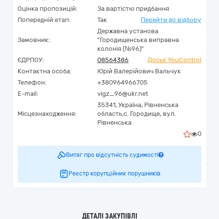
Оцінка пропозицій:
За вартістю придбання
Попередній етап:
Так
Перейти до відбору
Державна установа
Замовник:
"Городищенська виправна
колонія (№96)"
ЄДРПОУ:
08564386
Досьє YouControl
Контактна особа:
Юрій Валерійович Вальчук
Телефон:
+380964966705
E-mail:
vigz_96@ukr.net
35341,
Україна
,
Рівненська
Місцезнаходження:
область,
с. Городище,
вул.
Рівненська
0
Витяг про відсутність судимості
Реєстр корупційних порушників
ДЕТАЛІ ЗАКУПІВЛІ