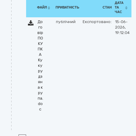
ДАТА
ФАЙЛ
ПРИВАТНІСТЬ
СТАН
ТА
ЧАС
До
публічний
Експортовано:
15-06-
го
2026,
вір
19:12:04
ПО
КУ
ПК
А
Ку
ку
ру
дз
ян
а к
ру
па.
do
c