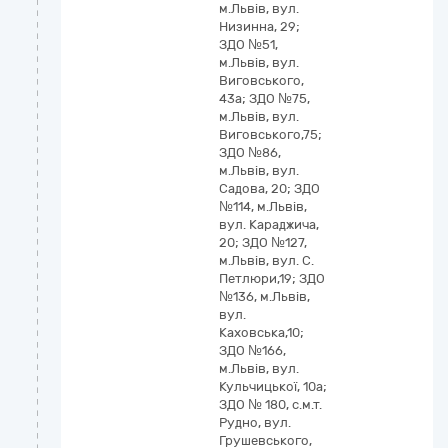
м.Львів, вул.
Низинна, 29;
ЗДО №51,
м.Львів, вул.
Виговського,
43а; ЗДО №75,
м.Львів, вул.
Виговського,75;
ЗДО №86,
м.Львів, вул.
Садова, 20; ЗДО
№114, м.Львів,
вул. Караджича,
20; ЗДО №127,
м.Львів, вул. С.
Петлюри,19; ЗДО
№136, м.Львів,
вул.
Каховська,10;
ЗДО №166,
м.Львів, вул.
Кульчицької, 10а;
ЗДО № 180, с.м.т.
Рудно, вул.
Грушевського,