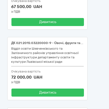
Очікувана вартість
67 500,00 UAH
з ПДВ
Дивитись
ДК 021:2015:03220000-9 - Овочі, фрукти та горіхи (полуниця свіжа, першого товарного сорту, ДСТУ 7653) для закладів дошкільної освіти Шевченківського району м.Львова
Відділ освіти Шевченківського та
Залізничного районів управління освітньої
інфраструктури департаменту освіти та
культури Львівської міської ради
Очікувана вартість
72 000,00 UAH
з ПДВ
Дивитись