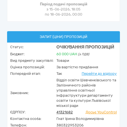
Період подачі пропозицій
з 15-06-2026, 18:05
по 18-06-2026, 00:00
ЗАПИТ (ЦІНИ) ПРОПОЗИЦІЙ
ОЧІКУВАННЯ ПРОПОЗИЦІЙ
Статус:
Бюджет:
60 000
UAH
(з ПДВ)
Вид предмету закупівлі:
Товари
Оцінка пропозицій:
За вартістю придбання
Попередній етап:
Так
Перейти до відбору
Відділ освіти Шевченківського та
Залізничного районів
управління освітньої
Замовник:
інфраструктури департаменту
освіти та культури Львівської
міської ради
ЄДРПОУ:
41321682
Досьє YouControl
Контактна особа:
Гнат Ірина Володимирівна
Телефон:
380322953206