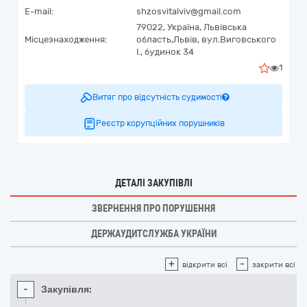
E-mail:
shzosvitalviv@gmail.com
79022,
Україна
,
Львівська
Місцезнаходження:
область,
Львів,
вул.Виговського
І., будинок 34
1
Витяг про відсутність судимості
Реєстр корупційних порушників
ДЕТАЛІ ЗАКУПІВЛІ
ЗВЕРНЕННЯ ПРО ПОРУШЕННЯ
ДЕРЖАУДИТСЛУЖБА УКРАЇНИ
+
-
відкрити всі
закрити всі
-
Закупівля: