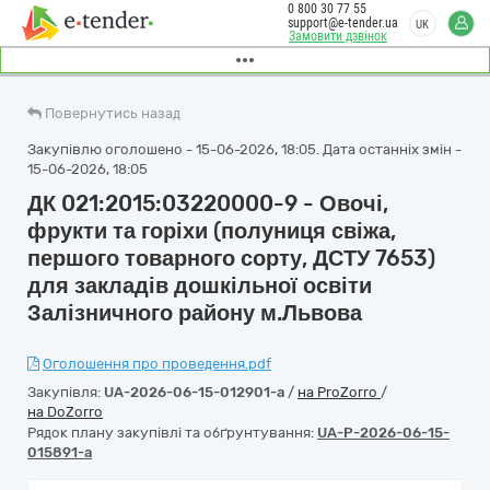
0 800 30 77 55
support@e-tender.ua
UK
Замовити дзвінок
Повернутись назад
Закупівлю оголошено - 15-06-2026, 18:05. Дата останніх змін -
15-06-2026, 18:05
ДК 021:2015:03220000-9 - Овочі,
фрукти та горіхи (полуниця свіжа,
першого товарного сорту, ДСТУ 7653)
для закладів дошкільної освіти
Залізничного району м.Львова
Оголошення про проведення.pdf
Закупівля:
UA-2026-06-15-012901-a
/
на ProZorro
/
на DoZorro
Рядок плану закупівлі та обґрунтування:
UA-P-2026-06-15-
015891-a