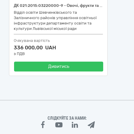
ДК 021:2015:03220000-9 - Овочі, фрукти та горіхи (огірки свіжі, польові, короткоплідні (до 14см), ДСТУ 3247; помідори (томати) свіжі, польові, округлі, ДСТУ 3246; кабачки свіжі, першого товарного сорту, довжина 7-26 см; капуста цвітна свіжа, першого товарного сорту, ДСТУ 3280; петрушка молода свіжа, листкова, ДСТУ 6010; кріп свіжий, першого товарного сорту, ДСТУ 8624) для закладів дошкільної освіти Залізничного району м.Львова
Відділ освіти Шевченківського та
Залізничного районів управління освітньої
інфраструктури департаменту освіти та
культури Львівської міської ради
Очікувана вартість
336 000,00 UAH
з ПДВ
Дивитись
СЛІДКУЙТЕ ЗА НАМИ: