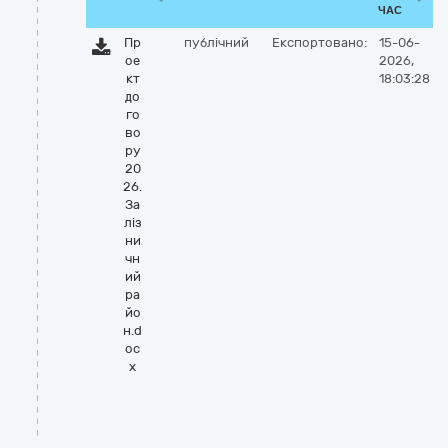
ЧАС
Пр
публічний
Експортовано:
15-06-
ое
2026,
кт
18:03:28
до
го
во
ру
20
26.
За
ліз
ни
чн
ий
ра
йо
н.d
oc
x