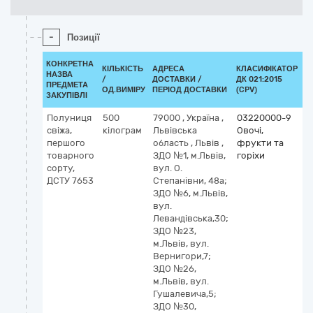
-
Позиції
КОНКРЕТНА
КІЛЬКІСТЬ
АДРЕСА
КЛАСИФІКАТОР
НАЗВА
/
ДОСТАВКИ /
ДК 021:2015
К
ПРЕДМЕТА
ОД.ВИМІРУ
ПЕРІОД ДОСТАВКИ
(CPV)
ЗАКУПІВЛІ
Полуниця
500
79000
,
Україна
,
03220000-9
свіжа,
кілограм
Львівська
Овочі,
першого
область
,
Львів
,
фрукти та
товарного
ЗДО №1, м.Львів,
горіхи
сорту,
вул. О.
ДСТУ 7653
Степанівни, 48а;
ЗДО №6, м.Львів,
вул.
Левандівська,30;
ЗДО №23,
м.Львів, вул.
Вернигори,7;
ЗДО №26,
м.Львів, вул.
Гушалевича,5;
ЗДО №30,