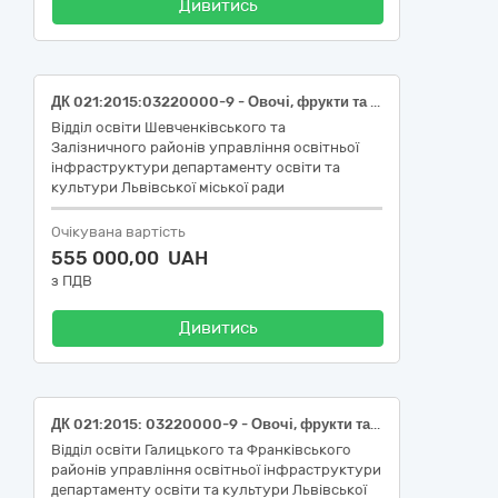
Дивитись
ДК 021:2015:03220000-9 - Овочі, фрукти та горіхи (буряк столовий молодий, з обрізаною зеленню, першого товарного сорту; капуста білоголова свіжа, ранньостигла, ДСТУ 7037; морква молода свіжа, з обрізаною зеленню; цибуля ріпчаста свіжа, рання, першого товарного сорту, від 4 см, ДСТУ 3234) для закладів дошкільної освіти Шевченківського району м.Львова
Відділ освіти Шевченківського та
Залізничного районів управління освітньої
інфраструктури департаменту освіти та
культури Львівської міської ради
Очікувана вартість
555 000,00 UAH
з ПДВ
Дивитись
ДК 021:2015: 03220000-9 - Овочі, фрукти та горіх (Полуниця свіжа) для закладів дошкільної освіти Галицького району м. Львова
Відділ освіти Галицького та Франківського
районів управління освітньої інфраструктури
департаменту освіти та культури Львівської