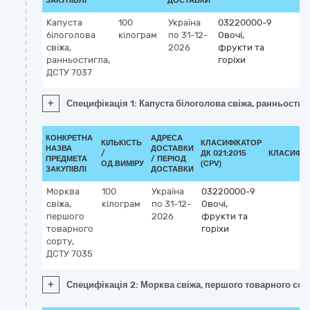
ЗАКУПІВЛІ
ДОСТАВКИ
Капуста
100
Україна
03220000-9
білоголова
кілограм
по 31-12-
Овочі,
свіжа,
2026
фрукти та
ранньостигла,
горіхи
ДСТУ 7037
+
Специфікація 1: Капуста білоголова свіжа, ранньостиг
КОНКРЕТНА
АДРЕСА
КІЛЬКІСТЬ
КЛАСИФІКАТОР
НАЗВА
ДОСТАВКИ
/
ДК 021:2015
КЛАСИФІК
ПРЕДМЕТА
/ ПЕРІОД
ОД.ВИМІРУ
(CPV)
ЗАКУПІВЛІ
ДОСТАВКИ
Морква
100
Україна
03220000-9
свіжа,
кілограм
по 31-12-
Овочі,
першого
2026
фрукти та
товарного
горіхи
сорту,
ДСТУ 7035
+
Специфікація 2: Морква свіжа, першого товарного сор