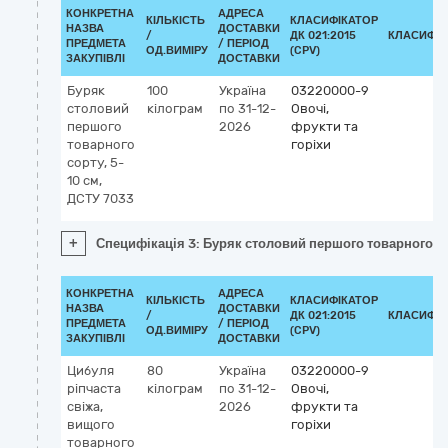
КОНКРЕТНА
АДРЕСА
КІЛЬКІСТЬ
КЛАСИФІКАТОР
НАЗВА
ДОСТАВКИ
/
ДК 021:2015
КЛАСИФІК
ПРЕДМЕТА
/ ПЕРІОД
ОД.ВИМІРУ
(CPV)
ЗАКУПІВЛІ
ДОСТАВКИ
Буряк
100
Україна
03220000-9
столовий
кілограм
по 31-12-
Овочі,
першого
2026
фрукти та
товарного
горіхи
сорту, 5-
10 см,
ДСТУ 7033
+
Специфікація 3: Буряк столовий першого товарного со
КОНКРЕТНА
АДРЕСА
КІЛЬКІСТЬ
КЛАСИФІКАТОР
НАЗВА
ДОСТАВКИ
/
ДК 021:2015
КЛАСИФІК
ПРЕДМЕТА
/ ПЕРІОД
ОД.ВИМІРУ
(CPV)
ЗАКУПІВЛІ
ДОСТАВКИ
Цибуля
80
Україна
03220000-9
ріпчаста
кілограм
по 31-12-
Овочі,
свіжа,
2026
фрукти та
вищого
горіхи
товарного