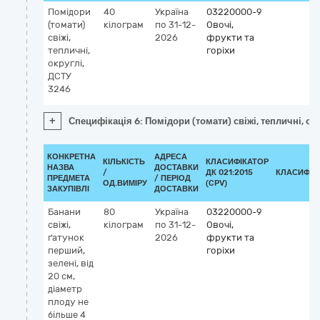
Помідори
40
Україна
03220000-9
(томати)
кілограм
по 31-12-
Овочі,
свіжі,
2026
фрукти та
тепличні,
горіхи
округлі,
ДСТУ
3246
+
Специфікація 6: Помідори (томати) свіжі, тепличні, ок
КОНКРЕТНА
АДРЕСА
КІЛЬКІСТЬ
КЛАСИФІКАТОР
НАЗВА
ДОСТАВКИ
/
ДК 021:2015
КЛАСИФІК
ПРЕДМЕТА
/ ПЕРІОД
ОД.ВИМІРУ
(CPV)
ЗАКУПІВЛІ
ДОСТАВКИ
Банани
80
Україна
03220000-9
свіжі,
кілограм
по 31-12-
Овочі,
ґатунок
2026
фрукти та
перший,
горіхи
зелені, від
20 см,
діаметр
плоду не
більше 4