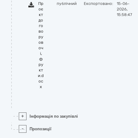
Пр
публічний
Експортовано:
15-06-
оє
2026,
кт
15:58:47
до
го
во
ру
ов
оч
і,
ф
ру
кт
и.d
oc
x
+
Інформація по закупівлі
-
Пропозиції