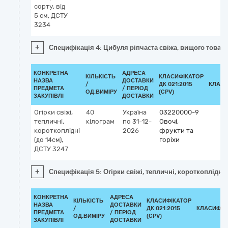
сорту, від
5 см, ДСТУ
3234
+
Специфікація 4: Цибуля ріпчаста свіжа, вищого товарн
КОНКРЕТНА
АДРЕСА
КІЛЬКІСТЬ
КЛАСИФІКАТОР
НАЗВА
ДОСТАВКИ
/
ДК 021:2015
КЛАСИ
ПРЕДМЕТА
/ ПЕРІОД
ОД.ВИМІРУ
(CPV)
ЗАКУПІВЛІ
ДОСТАВКИ
Огірки свіжі,
40
Україна
03220000-9
тепличні,
кілограм
по 31-12-
Овочі,
короткоплідні
2026
фрукти та
(до 14см),
горіхи
ДСТУ 3247
+
Специфікація 5: Огірки свіжі, тепличні, короткоплідні 
КОНКРЕТНА
АДРЕСА
КІЛЬКІСТЬ
КЛАСИФІКАТОР
НАЗВА
ДОСТАВКИ
/
ДК 021:2015
КЛАСИФІК
ПРЕДМЕТА
/ ПЕРІОД
ОД.ВИМІРУ
(CPV)
ЗАКУПІВЛІ
ДОСТАВКИ