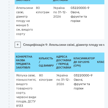
ЗАКУПІВЛІ
ДОСТАВКИ
Апельсини
80
Україна
03220000-9
свіжі,
кілограм
по 31-12-
Овочі,
діаметр
2026
фрукти та
плоду не
горіхи
менше 5
см, вищого
сорту
+
Специфікація 9: Апельсини свіжі, діаметр плоду не ме
КОНКРЕТНА
АДРЕСА
КІЛЬКІСТЬ
КЛАСИФІКАТОР
НАЗВА
ДОСТАВКИ
/
ДК 021:2015
КЛАСИФ
ПРЕДМЕТА
/ ПЕРІОД
ОД.ВИМІРУ
(CPV)
ЗАКУПІВЛІ
ДОСТАВКИ
Яблука свіжі,
80
Україна
03220000-9
пізньостиглі,
кілограм
по 31-12-
Овочі,
вищого
2026
фрукти та
товарного
горіхи
сорту,
червоні види
плодів, ДСТУ
8133