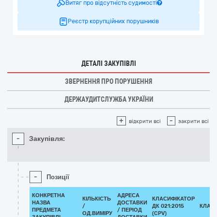
Витяг про відсутність судимості
Реєстр корупційних порушників
ДЕТАЛІ ЗАКУПІВЛІ
ЗВЕРНЕННЯ ПРО ПОРУШЕННЯ
ДЕРЖАУДИТСЛУЖБА УКРАЇНИ
+
-
відкрити всі
закрити всі
-
Закупівля:
-
Позиції
КОНКРЕТНА
АДРЕСА
КІЛЬКІСТЬ
КЛАСИФІКАТОР
НАЗВА
ДОСТАВКИ
/
ДК 021:2015
КЛАС
ПРЕДМЕТА
/ ПЕРІОД
ОД.ВИМІРУ
(CPV)