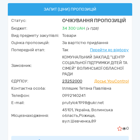
ЗАПИТ (ЦІНИ) ПРОПОЗИЦІЙ
ОЧІКУВАННЯ ПРОПОЗИЦІЙ
Статус:
Бюджет:
34 300
UAH
(з ПДВ)
Вид предмету закупівлі:
Товари
Оцінка пропозицій:
За вартістю придбання
Попередній етап:
Так
Перейти до відбору
КОМУНАЛЬНИЙ ЗАКЛАД "ЦЕНТР
СОЦІАЛЬНОЇ ПІДТРИМКИ ДІТЕЙ ТА
Замовник:
СІМЕЙ" ВОЛИНСЬКОЇ ОБЛАСНОЇ
РАДИ
ЄДРПОУ:
23252000
Досьє YouControl
Контактна особа:
Ілляшик Тетяна Павлівна
Телефон:
0992140241
E-mail:
prutylok1998@ukr.net
45101,
Україна
,
Волинська
Місцезнаходження:
область,
Рожище,
вул.Шевченка,89
0