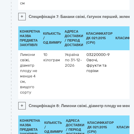
см
+
Специфікація 7: Банани свіжі, ґатунок перший, зелені, 
КОНКРЕТНА
АДРЕСА
КІЛЬКІСТЬ
КЛАСИФІКАТОР
НАЗВА
ДОСТАВКИ
/
ДК 021:2015
КЛАСИФІК
ПРЕДМЕТА
/ ПЕРІОД
ОД.ВИМІРУ
(CPV)
ЗАКУПІВЛІ
ДОСТАВКИ
Лимони
10
Україна
03220000-9
свіжі,
кілограм
по 31-12-
Овочі,
діаметр
2026
фрукти та
плоду не
горіхи
менше 4
см,
вищого
сорту
+
Специфікація 8: Лимони свіжі, діаметр плоду не менше
КОНКРЕТНА
АДРЕСА
КІЛЬКІСТЬ
КЛАСИФІКАТОР
НАЗВА
ДОСТАВКИ
/
ДК 021:2015
КЛАСИФІ
ПРЕДМЕТА
/ ПЕРІОД
ОД.ВИМІРУ
(CPV)