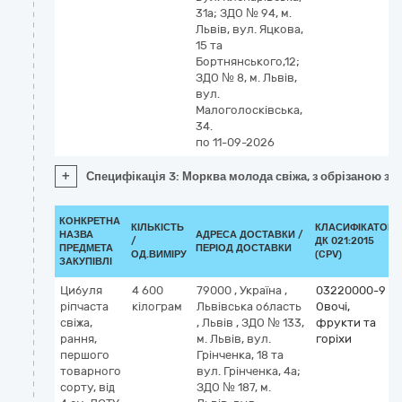
31а; ЗДО № 94, м.
Львів, вул. Яцкова,
15 та
Бортнянського,12;
ЗДО № 8, м. Львів,
вул.
Малоголосківська,
34.
по 11-09-2026
+
Специфікація 3: Морква молода свіжа, з обрізаною з
КОНКРЕТНА
КІЛЬКІСТЬ
КЛАСИФІКАТОР
НАЗВА
АДРЕСА ДОСТАВКИ /
/
ДК 021:2015
ПРЕДМЕТА
ПЕРІОД ДОСТАВКИ
ОД.ВИМІРУ
(CPV)
ЗАКУПІВЛІ
Цибуля
4 600
79000
,
Україна
,
03220000-9
ріпчаста
кілограм
Львівська область
Овочі,
свіжа,
,
Львів
,
ЗДО № 133,
фрукти та
рання,
м. Львів, вул.
горіхи
першого
Грінченка, 18 та
товарного
вул. Грінченка, 4а;
сорту, від
ЗДО № 187, м.