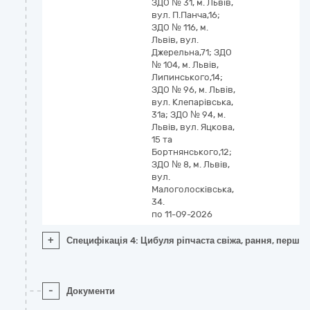
ЗДО № 31, м. Львів,
вул. П.Панча,16;
ЗДО № 116, м.
Львів, вул.
Джерельна,71; ЗДО
№ 104, м. Львів,
Липинського,14;
ЗДО № 96, м. Львів,
вул. Клепарівська,
31а; ЗДО № 94, м.
Львів, вул. Яцкова,
15 та
Бортнянського,12;
ЗДО № 8, м. Львів,
вул.
Малоголосківська,
34.
по 11-09-2026
+
Специфікація 4: Цибуля ріпчаста свіжа, рання, першог
-
Документи