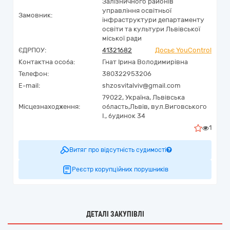
Залізничного районів
управління освітньої
Замовник:
інфраструктури департаменту
освіти та культури Львівської
міської ради
ЄДРПОУ:
41321682
Досьє YouControl
Контактна особа:
Гнат Ірина Володимирівна
Телефон:
380322953206
E-mail:
shzosvitalviv@gmail.com
79022,
Україна
,
Львівська
Місцезнаходження:
область,
Львів,
вул.Виговського
І., будинок 34
1
Витяг про відсутність судимості
Реєстр корупційних порушників
ДЕТАЛІ ЗАКУПІВЛІ