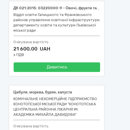
ДК 021:2015: 03220000-9 - Овочі, фрукти та горіх (Полуниця свіжа) для закладів дошкільної освіти Галицького району м. Львова
Відділ освіти Галицького та Франківського
районів управління освітньої інфраструктури
департаменту освіти та культури Львівської
міської ради
Очікувана вартість
21 600,00 UAH
з ПДВ
Дивитись
Цибуля, морква, буряк, капуста
КОМУНАЛЬНЕ НЕКОМЕРЦІЙНЕ ПІДПРИЄМСТВО
КОНОТОПСЬКОЇ МІСЬКОЇ РАДИ "КОНОТОПСЬКА
ЦЕНТРАЛЬНА РАЙОННА ЛІКАРНЯ ІМ.
АКАДЕМІКА МИХАЙЛА ДАВИДОВА"
Очікувана вартість