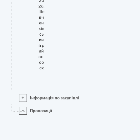
20
26.
Ше
вч
ен
ків
сь
ки
й р
ай
он.
do
cx
+
Інформація по закупівлі
-
Пропозиції