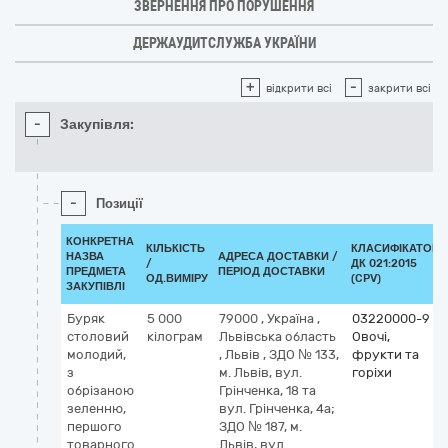
ЗВЕРНЕННЯ ПРО ПОРУШЕННЯ
ДЕРЖАУДИТСЛУЖБА УКРАЇНИ
+
-
відкрити всі
закрити всі
-
Закупівля:
-
Позиції
КОНКРЕТНА
КІЛЬКІСТЬ
КЛАСИФІКАТОР
НАЗВА
АДРЕСА ДОСТАВКИ /
/
ДК 021:2015
ПРЕДМЕТА
ПЕРІОД ДОСТАВКИ
ОД.ВИМІРУ
(CPV)
ЗАКУПІВЛІ
Буряк
5 000
79000
,
Україна
,
03220000-9
столовий
кілограм
Львівська область
Овочі,
молодий,
,
Львів
,
ЗДО № 133,
фрукти та
з
м. Львів, вул.
горіхи
обрізаною
Грінченка, 18 та
зеленню,
вул. Грінченка, 4а;
першого
ЗДО № 187, м.
товарного
Львів, вул.