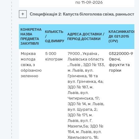
по 11-09-2026
+
Специфікація 2: Капуста білоголова свіжа, ранньостиг
КОНКРЕТНА
КІЛЬКІСТЬ
КЛАСИФІКАТОР
НАЗВА
АДРЕСА ДОСТАВКИ /
/
ДК 021:2015
ПРЕДМЕТА
ПЕРІОД ДОСТАВКИ
ОД.ВИМІРУ
(CPV)
ЗАКУПІВЛІ
Морква
5 000
79000
,
Україна
,
03220000-9
молода
кілограм
Львівська область
Овочі,
свіжа, з
,
Львів
,
ЗДО № 133,
фрукти та
обрізаною
м. Львів, вул.
горіхи
зеленню
Грінченка, 18 та
вул. Грінченка, 4а;
ЗДО № 187, м.
Львів, вул.
Чигиринська, 17;
ЗДО № 14, м. Львів,
вул. Щурата, 2;
ЗДО № 171, м.
Львів, вул. Г.
Мазепи,5а; ЗДО №
154, м. Львів, вул.
Хвильового, 18;