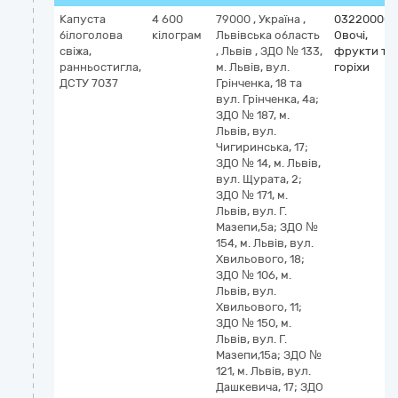
Капуста
4 600
79000
,
Україна
,
03220000-
білоголова
кілограм
Львівська область
Овочі,
свіжа,
,
Львів
,
ЗДО № 133,
фрукти та
ранньостигла,
м. Львів, вул.
горіхи
ДСТУ 7037
Грінченка, 18 та
вул. Грінченка, 4а;
ЗДО № 187, м.
Львів, вул.
Чигиринська, 17;
ЗДО № 14, м. Львів,
вул. Щурата, 2;
ЗДО № 171, м.
Львів, вул. Г.
Мазепи,5а; ЗДО №
154, м. Львів, вул.
Хвильового, 18;
ЗДО № 106, м.
Львів, вул.
Хвильового, 11;
ЗДО № 150, м.
Львів, вул. Г.
Мазепи,15а; ЗДО №
121, м. Львів, вул.
Дашкевича, 17; ЗДО