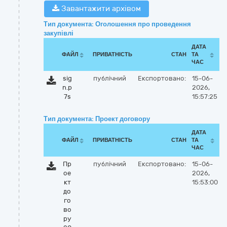
Завантажити архівом
Тип документа: Оголошення про проведення
закупівлі
ДАТА
ФАЙЛ
ПРИВАТНІСТЬ
СТАН
ТА
ЧАС
sig
публічний
Експортовано:
15-06-
n.p
2026,
7s
15:57:25
Тип документа: Проект договору
ДАТА
ФАЙЛ
ПРИВАТНІСТЬ
СТАН
ТА
ЧАС
Пр
публічний
Експортовано:
15-06-
ое
2026,
кт
15:53:00
до
го
во
ру