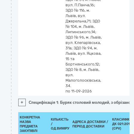
вул. П.Панча,16;
ЗДО № 116, м.
Львів, вул.
Джерельна,71; ЗДО
№ 104, м. Львів,
Липинського,14;
ЗДО № 96, м. Львів,
вул. Клепарівська,
31а; ЗДО № 94, м.
Львів, вул. Яцкова,
15 та
Бортнянського,12;
ЗДО № 8, м. Львів,
вул.
Малоголосківська,
34.
по 11-09-2026
+
Специфікація 1: Буряк столовий молодий, з обрізаною
КОНКРЕТНА
КІЛЬКІСТЬ
КЛАСИФІКА
НАЗВА
АДРЕСА ДОСТАВКИ /
/
ДК 021:2015
ПРЕДМЕТА
ПЕРІОД ДОСТАВКИ
ОД.ВИМІРУ
(CPV)
ЗАКУПІВЛІ