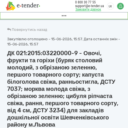
0 800 30 77 55
support@e-tender.ua
UK
Замовити дзвінок
Повернутись назад
Закупівлю оголошено - 15-06-2026, 15:57. Дата останніх змін -
15-06-2026, 15:57
ДК 021:2015:03220000-9 - Овочі,
фрукти та горіхи (буряк столовий
молодий, з обрізаною зеленню,
першого товарного сорту; капуста
білоголова свіжа, ранньостигла, ДСТУ
7037; морква молода свіжа, з
обрізаною зеленню; цибуля ріпчаста
свіжа, рання, першого товарного сорту,
від 4 см, ДСТУ 3234) для закладів
дошкільної освіти Шевченківського
району м.Львова