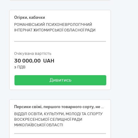
Огірки, кабачки
РОМАНІВСЬКИЙ ПСИХОНЕВРОЛОГІЧНИЙ
ІНТЕРНАТ ЖИТОМИРСЬКОЇ ОБЛАСНОЇ РАДИ
Очікувана вартість
30 000,00 UAH
з ПДВ
Дивитись
Персики свіжі, першого товарного сорту, не менше 50 мм , ДСТУ 7025; Вишня свіжа, другого товарного сорту, від 13 мм, ДСТУ 8325; Абрикоси свіжі, сорт перший; Смородина чорна свіжа, першого товарного сорту, ДСТУ 8319
ВІДДІЛ ОСВІТИ, КУЛЬТУРИ, МОЛОДІ ТА СПОРТУ
ВОСКРЕСЕНСЬКОЇ СЕЛИЩНОЇ РАДИ
МИКОЛАЇВСЬКОЇ ОБЛАСТІ