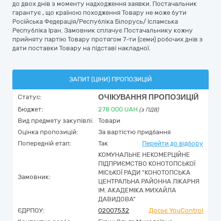
до двох днів з моменту надходження заявки. Постачальник
гарантує , що країною походження Товару не може бути
Російська Федерація/Республіка Білорусь/ Ісламська
Республіка Іран. Замовник сплачує Постачальнику кожну
прийняту партію Товару протягом 7-ти (семи) робочих днів з
дати поставки Товару на підставі накладної.
ЗАПИТ (ЦІНИ) ПРОПОЗИЦІЙ
ОЧІКУВАННЯ ПРОПОЗИЦІЙ
Статус:
Бюджет:
278 000
UAH
(з ПДВ)
Вид предмету закупівлі:
Товари
Оцінка пропозицій:
За вартістю придбання
Попередній етап:
Так
Перейти до відбору
КОМУНАЛЬНЕ НЕКОМЕРЦІЙНЕ
ПІДПРИЄМСТВО КОНОТОПСЬКОЇ
МІСЬКОЇ РАДИ "КОНОТОПСЬКА
Замовник:
ЦЕНТРАЛЬНА РАЙОННА ЛІКАРНЯ
ІМ. АКАДЕМІКА МИХАЙЛА
ДАВИДОВА"
ЄДРПОУ:
02007532
Досьє YouControl