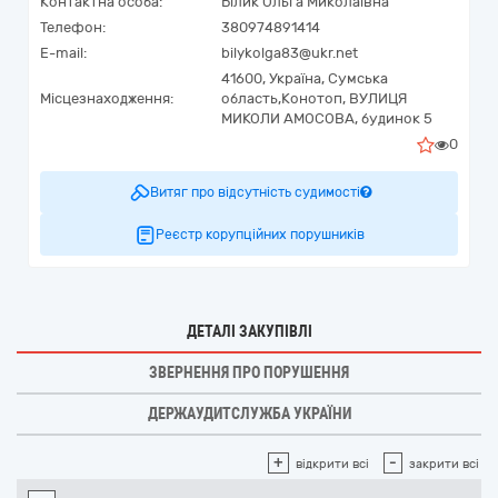
Контактна особа:
Білик Ольга Миколаївна
Телефон:
380974891414
E-mail:
bilykolga83@ukr.net
41600,
Україна
,
Сумська
Місцезнаходження:
область,
Конотоп,
ВУЛИЦЯ
МИКОЛИ АМОСОВА, будинок 5
0
Витяг про відсутність судимості
Реєстр корупційних порушників
ДЕТАЛІ ЗАКУПІВЛІ
ЗВЕРНЕННЯ ПРО ПОРУШЕННЯ
ДЕРЖАУДИТСЛУЖБА УКРАЇНИ
+
-
відкрити всі
закрити всі