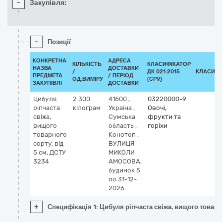
-
Закупівля:
-
Позиції
КОНКРЕТНА
АДРЕСА
КІЛЬКІСТЬ
КЛАСИФІКАТОР
НАЗВА
ДОСТАВКИ
/
ДК 021:2015
КЛАСИФІ
ПРЕДМЕТА
/ ПЕРІОД
ОД.ВИМІРУ
(CPV)
ЗАКУПІВЛІ
ДОСТАВКИ
Цибуля
2 300
41600
,
03220000-9
ріпчаста
кілограм
Україна
,
Овочі,
свіжа,
Сумська
фрукти та
вищого
область
,
горіхи
товарного
Конотоп
,
сорту, від
ВУЛИЦЯ
5 см, ДСТУ
МИКОЛИ
3234
АМОСОВА,
будинок 5
по 31-12-
2026
+
Специфікація 1: Цибуля ріпчаста свіжа, вищого товарно