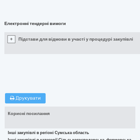
Електронні тендерні вимоги
+
Підстави для відмови в участі у процедурі закупівлі
Друкувати
Корисні посилання
Інші закупівлі в регіоні Сумська область
Інші закупівлі в категорії Сільськогосподарська, фермерська