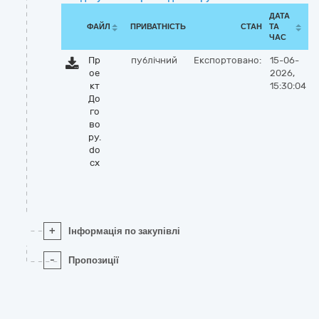
ДАТА
ФАЙЛ
ПРИВАТНІСТЬ
СТАН
ТА
ЧАС
Пр
публічний
Експортовано:
15-06-
ое
2026,
кт
15:30:04
До
го
во
ру.
do
cx
+
Інформація по закупівлі
-
Пропозиції