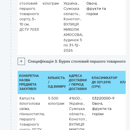
столовий
кілограм
Україна
,
Овочі,
першого
Сумська
фрукти та
товарного
область
,
горіхи
сорту, 5-
Конотоп
,
10 см,
ВУЛИЦЯ
ДСТУ 7033
МИКОЛИ
АМОСОВА,
будинок 5
по 31-12-
2026
+
Специфікація 3: Буряк столовий першого товарного со
КОНКРЕТНА
АДРЕСА
КІЛЬКІСТЬ
КЛАСИФІКАТОР
НАЗВА
ДОСТАВКИ
/
ДК 021:2015
КЛАС
ПРЕДМЕТА
/ ПЕРІОД
ОД.ВИМІРУ
(CPV)
ЗАКУПІВЛІ
ДОСТАВКИ
Капуста
5 500
41600
,
03220000-9
білоголова
кілограм
Україна
,
Овочі,
свіжа,
Сумська
фрукти та
пізньостигла,
область
,
горіхи
першого
Конотоп
,
товарного
ВУЛИЦЯ
сорту, ДСТУ
МИКОЛИ