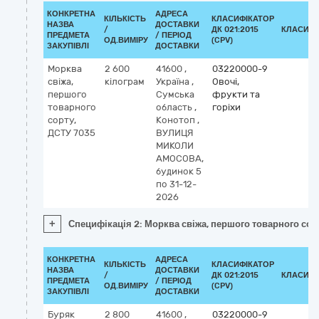
КОНКРЕТНА
АДРЕСА
КІЛЬКІСТЬ
КЛАСИФІКАТОР
НАЗВА
ДОСТАВКИ
/
ДК 021:2015
КЛАСИФІ
ПРЕДМЕТА
/ ПЕРІОД
ОД.ВИМІРУ
(CPV)
ЗАКУПІВЛІ
ДОСТАВКИ
Морква
2 600
41600
,
03220000-9
свіжа,
кілограм
Україна
,
Овочі,
першого
Сумська
фрукти та
товарного
область
,
горіхи
сорту,
Конотоп
,
ДСТУ 7035
ВУЛИЦЯ
МИКОЛИ
АМОСОВА,
будинок 5
по 31-12-
2026
+
Специфікація 2: Морква свіжа, першого товарного сор
КОНКРЕТНА
АДРЕСА
КІЛЬКІСТЬ
КЛАСИФІКАТОР
НАЗВА
ДОСТАВКИ
/
ДК 021:2015
КЛАСИФІ
ПРЕДМЕТА
/ ПЕРІОД
ОД.ВИМІРУ
(CPV)
ЗАКУПІВЛІ
ДОСТАВКИ
Буряк
2 800
41600
,
03220000-9