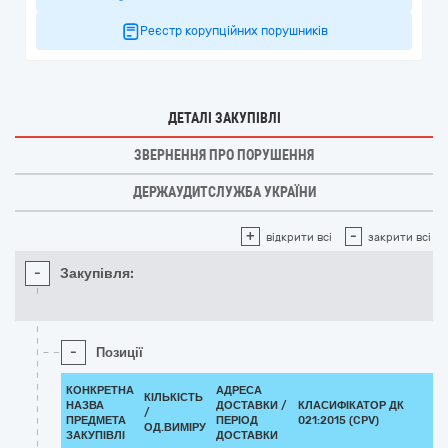
Реєстр корупційних порушників
ДЕТАЛІ ЗАКУПІВЛІ
ЗВЕРНЕННЯ ПРО ПОРУШЕННЯ
ДЕРЖАУДИТСЛУЖБА УКРАЇНИ
+
-
відкрити всі
закрити всі
-
Закупівля:
-
Позиції
КОНКРЕТНА
АДРЕСА
КІЛЬКІСТЬ
НАЗВА
ДОСТАВКИ /
КЛАСИФІКАТОР ДК
/
ПРЕДМЕТА
ПЕРІОД
021:2015 (CPV)
ОД.ВИМІРУ
ЗАКУПІВЛІ
ДОСТАВКИ