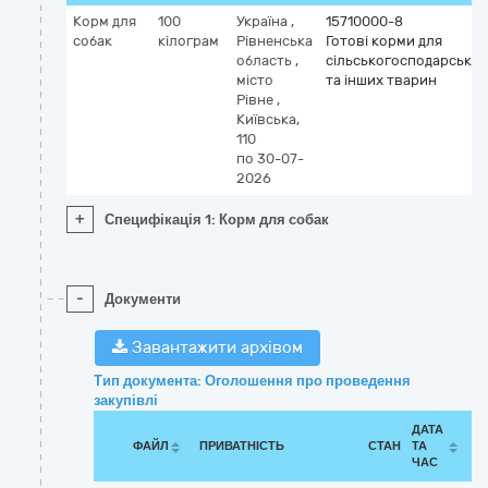
Корм для
100
Україна
,
15710000-8
собак
кілограм
Рівненська
Готові корми для
область
,
сільськогосподарських
місто
та інших тварин
Рівне
,
Київська,
110
по 30-07-
2026
+
Специфікація 1: Корм для собак
-
Документи
Завантажити архівом
Тип документа: Оголошення про проведення
закупівлі
ДАТА
ФАЙЛ
ПРИВАТНІСТЬ
СТАН
ТА
ЧАС