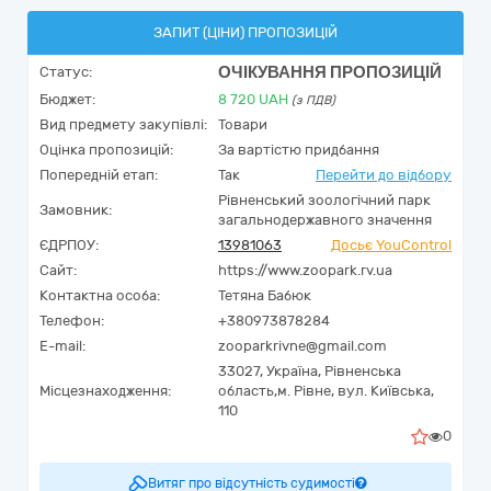
ЗАПИТ (ЦІНИ) ПРОПОЗИЦІЙ
ОЧІКУВАННЯ ПРОПОЗИЦІЙ
Статус:
Бюджет:
8 720
UAH
(з ПДВ)
Вид предмету закупівлі:
Товари
Оцінка пропозицій:
За вартістю придбання
Попередній етап:
Так
Перейти до відбору
Рівненський зоологічний парк
Замовник:
загальнодержавного значення
ЄДРПОУ:
13981063
Досьє YouControl
Сайт:
https://www.zoopark.rv.ua
Контактна особа:
Тетяна Бабюк
Телефон:
+380973878284
E-mail:
zooparkrivne@gmail.com
33027,
Україна
,
Рівненська
Місцезнаходження:
область,
м. Рівне,
вул. Київська,
110
0
Витяг про відсутність судимості