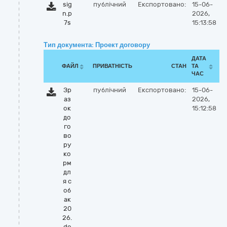
sig
публічний
Експортовано:
15-06-
n.p
2026,
7s
15:13:58
Тип документа: Проект договору
ДАТА
ФАЙЛ
ПРИВАТНІСТЬ
СТАН
ТА
ЧАС
Зр
публічний
Експортовано:
15-06-
аз
2026,
ок
15:12:58
до
го
во
ру
ко
рм
дл
я с
об
ак
20
26.
do