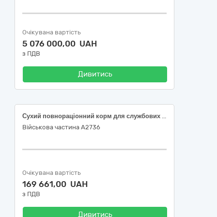
Очікувана вартість
5 076 000,00 UAH
з ПДВ
Дивитись
Сухий повнораціонний корм для службових собак (еквівалент бренду JOSERA, клас суперпреміум)
Військова частина А2736
Очікувана вартість
169 661,00 UAH
з ПДВ
Дивитись