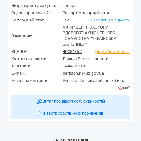
Вид предмету закупівлі:
Товари
Оцінка пропозицій:
За вартістю придбання
Попередній етап:
Так
Перейти до відбору
ФІЛІЯ "ЦЕНТР ОХОРОНИ
ЗДОРОВ′Я" АКЦІОНЕРНОГО
Замовник:
ТОВАРИСТВА "УКРАЇНСЬКА
ЗАЛІЗНИЦЯ"
ЄДРПОУ:
40081352
Досьє YouControl
Контактна особа:
Деркач Роман Іванович
Телефон:
0444069178
E-mail:
derkach.r.i@uz.gov.ua
Місцезнаходження:
Україна
,
Київська область,
Київ,
0
Витяг про відсутність судимості
Реєстр корупційних порушників
ДЕТАЛІ ЗАКУПІВЛІ