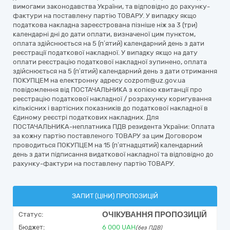
вимогами законодавства України, та відповідно до рахунку-
фактури на поставлену партію ТОВАРУ. У випадку якщо
податкова накладна зареєстрована пізніше ніж за 3 (три)
календарні дні до дати оплати, визначеної цим пунктом,
оплата здійснюється на 5 (п’ятий) календарний день з дати
реєстрації податкової накладної. У випадку якщо на дату
оплати реєстрацію податкової накладної зупинено, оплата
здійснюється на 5 (п’ятий) календарний день з дати отримання
ПОКУПЦЕМ на електронну адресу cozpom@uz.gov.ua
повідомлення від ПОСТАЧАЛЬНИКА з копією квитанції про
реєстрацію податкової накладної / розрахунку коригування
кількісних і вартісних показників до податкової накладної в
Єдиному реєстрі податкових накладних. Для
ПОСТАЧАЛЬНИКА-неплатника ПДВ резидента України: Оплата
за кожну партію поставленого ТОВАРУ за цим Договором
проводиться ПОКУПЦЕМ на 15 (п’ятнадцятий) календарний
день з дати підписання видаткової накладної та відповідно до
рахунку-фактури на поставлену партію ТОВАРУ.
ЗАПИТ (ЦІНИ) ПРОПОЗИЦІЙ
ОЧІКУВАННЯ ПРОПОЗИЦІЙ
Статус:
Бюджет:
6 000
UAH
(без ПДВ)