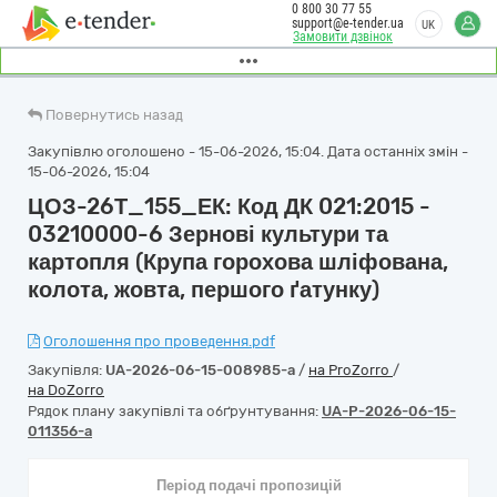
0 800 30 77 55
support@e-tender.ua
UK
Замовити дзвінок
Повернутись назад
Закупівлю оголошено - 15-06-2026, 15:04. Дата останніх змін -
15-06-2026, 15:04
ЦОЗ-26Т_155_ЕК: Код ДК 021:2015 -
03210000-6 Зернові культури та
картопля (Крупа горохова шліфована,
колота, жовта, першого ґатунку)
Оголошення про проведення.pdf
Закупівля:
UA-2026-06-15-008985-a
/
на ProZorro
/
на DoZorro
Рядок плану закупівлі та обґрунтування:
UA-P-2026-06-15-
011356-a
Період подачі пропозицій