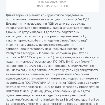
з 15-06-2026, 15:04
по 18-06-2026, 08:00
Для створення рівного конкурентного середовища,
постачальник повинен вказати ціну пропозиції без ПДВ.
Додавання чи не додавання ПДВ до ціни договору, що
укладатиметься з переможцем, визначатиметься згідно з
діючим, на дату укладання договору, податковим
законодавством та статусом реєстрації платником ПДВ
такого переможця. Фактом подання цінової пропозиції
учасник підтверджує, що країною походження
запропонованого товару не є Російська Федерація /
Республіка Білорусь / Ісламська Республіка Іран. Строк
поставки ТОВАРУ – протягом 5 (п’яти) календарних днів з дати
надання письмової рознарядки ПОКУПЦЕМ. Строк (термін)
придатності ТОВАРУ на момент поставки ОТРИМУВАЧУ– не
менше 24 години від загального строку (терміну) придатності
визначеного виробником, та при умові його зберігання
відповідно до встановлених чинним законодавством норм та
правил. Для ПОСТАЧАЛЬНИКА-платника ПДВ: Оплата за кожну
партію поставленого ТОВАРУ за цим Договором проводиться
ПОКУПЦЕМ на 15 (п’ятнадцятий) календарний день з дати
підписання видаткової накладної за умови реєстрації
податкової накладної не пізніше ніж за 3 (три) календарні дні до
дати оплати, визначеної цим пунктом та оформленої згідно з