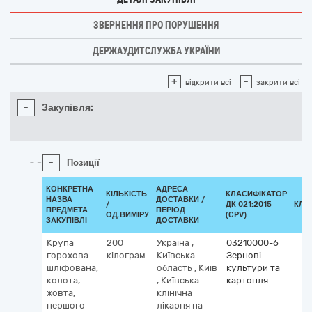
ЗВЕРНЕННЯ ПРО ПОРУШЕННЯ
ДЕРЖАУДИТСЛУЖБА УКРАЇНИ
+
-
відкрити всі
закрити всі
-
Закупівля:
-
Позиції
КОНКРЕТНА
АДРЕСА
КІЛЬКІСТЬ
КЛАСИФІКАТОР
НАЗВА
ДОСТАВКИ /
/
ДК 021:2015
КЛА
ПРЕДМЕТА
ПЕРІОД
ОД.ВИМІРУ
(CPV)
ЗАКУПІВЛІ
ДОСТАВКИ
Крупа
200
Україна
,
03210000-6
горохова
кілограм
Київська
Зернові
шліфована,
область
,
Київ
культури та
колота,
,
Київська
картопля
жовта,
клінічна
першого
лікарня на