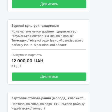
Дивитись
Зернові культури та картопля
Комунальне некомерційне підприємство
"Тлумацька центральна міська лікарня"
Тлумацької міської ради Івано-Франківського
району Івано-Франківської області
Очікувана вартість
12 000,00 UAH
з ПДВ
Дивитись
Картопля столова рання (молода), клас екстра, ДСТУ 9221 (код ДК 021:2015: 03210000-6 Зернові культури та картопля )
Вертіївська сільська рада Ніжинського району
Чернігівської області