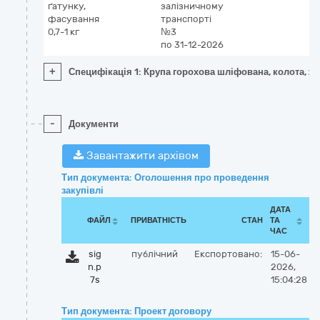
ґатунку,
залізничному
фасування
транспорті
0,7-1 кг
№3
по 31-12-2026
+
Специфікація 1: Крупа горохова шліфована, колота, жо
-
Документи
Завантажити архівом
Тип документа: Оголошення про проведення
закупівлі
ДАТА
ФАЙЛ
ПРИВАТНІСТЬ
СТАН
ТА
ЧАС
sig
публічний
Експортовано:
15-06-
n.p
2026,
7s
15:04:28
Тип документа: Проект договору