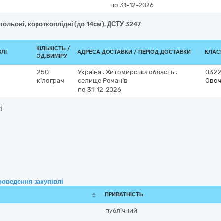
по 31-12-2026
 польові, короткоплідні (до 14см), ДСТУ 3247
КІЛЬКІСТЬ /
ВЛІ
АДРЕСА ДОСТАВКИ / ПЕРІОД ДОСТАВКИ
КЛАСИ
ОД.ВИМІРУ
250
Україна
,
Житомирська область
,
0322
кілограм
селище Романів
Овоч
по 31-12-2026
і
роведення закупівлі
ПРИВАТНІСТЬ
публічний