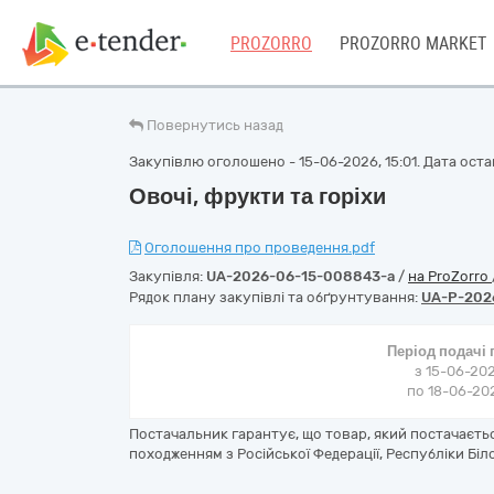
PROZORRO
PROZORRO MARKET
Повернутись назад
Закупівлю оголошено - 15-06-2026, 15:01. Дата остан
Овочі, фрукти та горіхи
Оголошення про проведення.pdf
Закупівля:
UA-2026-06-15-008843-a
/
на ProZorro
Рядок плану закупівлі та обґрунтування:
UA-P-202
Період подачі
з 15-06-202
по 18-06-202
Постачальник гарантує, що товар, який постачаєть
походженням з Російської Федерації, Республіки Біл