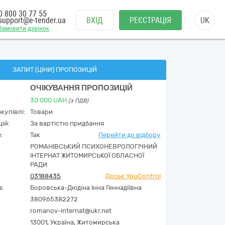
0 800 30 77 55
support@e-tender.ua
ВХІД
РЕЄСТРАЦІЯ
UK
Замовити дзвінок
ЗАПИТ (ЦІНИ) ПРОПОЗИЦІЙ
ОЧІКУВАННЯ ПРОПОЗИЦІЙ
30 000
UAH
(з ПДВ)
купівлі:
Товари
ій:
За вартістю придбання
:
Так
Перейти до відбору
РОМАНІВСЬКИЙ ПСИХОНЕВРОЛОГІЧНИЙ
ІНТЕРНАТ ЖИТОМИРСЬКОЇ ОБЛАСНОЇ
РАДИ
03188435
Досьє YouControl
а:
Боровська-Дюдіна Інна Геннадіївна
380965382272
romanov-internat@ukr.net
13001,
Україна
,
Житомирська