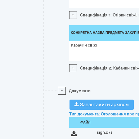
+
Специфікація 1: Огірки свіжі,
КОНКРЕТНА НАЗВА ПРЕДМЕТА ЗАКУПІ
Кабачки свіжі
+
Специфікація 2: Кабачки свіж
-
Документи
Завантажити архівом
Тип документа: Оголошення про п
ФАЙЛ
sign.p7s