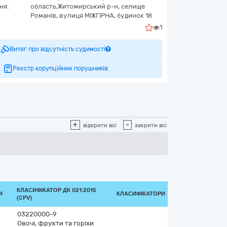
ня:
область,
Житомирський р-н, селище
Романів,
вулиця МІЖГІРНА, будинок 18
1
Витяг про відсутність судимості
Реєстр корупційних порушників
+
-
відкрити всі
закрити всі
КЛАСИФІКАТОР ДК 021:2015
И
КЛАСИФІКАТОРИ
(CPV)
03220000-9
Овочі, фрукти та горіхи