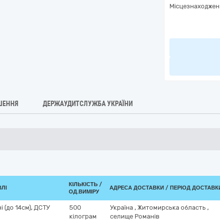
Місцезнаходжен
ШЕННЯ
ДЕРЖАУДИТСЛУЖБА УКРАЇНИ
КІЛЬКІСТЬ /
ВЛІ
АДРЕСА ДОСТАВКИ / ПЕРІОД ДОСТАВК
ОД.ВИМІРУ
і (до 14см), ДСТУ
500
Україна
,
Житомирська область
,
кілограм
селище Романів