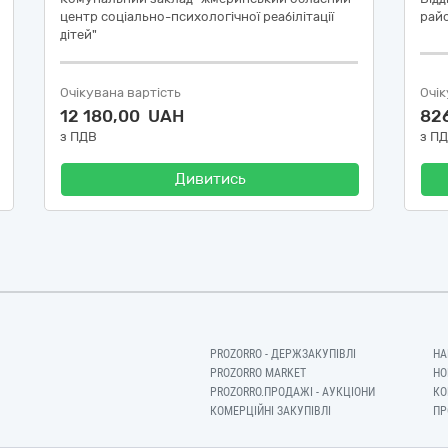
центр соціально-психологічної реабілітації
райо
дітей"
Очікувана вартість
Очік
12 180,00 UAH
82
з ПДВ
з П
Дивитись
PROZORRO - ДЕРЖЗАКУПІВЛІ
НА
PROZORRO MARKET
НО
PROZORRO.ПРОДАЖІ - АУКЦІОНИ
КО
КОМЕРЦІЙНІ ЗАКУПІВЛІ
ПР