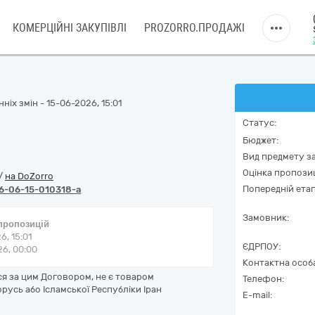
КОМЕРЦІЙНІ ЗАКУПІВЛІ
PROZORRO.ПРОДАЖІ
ніх змін - 15-06-2026, 15:01
Статус:
Бюджет:
Вид предмету за
Оцінка пропозиц
/
на DoZorro
Попередній етап
6-06-15-010318-a
Замовник:
 пропозицій
6, 15:01
ЄДРПОУ:
6, 00:00
Контактна особ
ся за цим Договором, не є товаром
Телефон:
орусь або Ісламської Республіки Іран
E-mail: