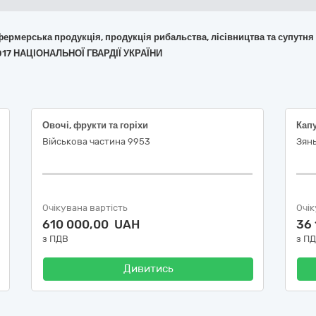
 фермерська продукція, продукція рибальства, лісівництва та супутня
017 НАЦІОНАЛЬНОЇ ГВАРДІЇ УКРАЇНИ
Овочі, фрукти та горіхи
Військова частина 9953
Зян
Очікувана вартість
Очік
610 000,00 UAH
36
з ПДВ
з П
Дивитись