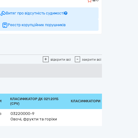
Витяг про відсутність судимості
Реєстр корупційних порушників
+
-
відкрити всі
закрити всі
КЛАСИФІКАТОР ДК 021:2015
И
КЛАСИФІКАТОРИ
(CPV)
в
03220000-9
Овочі, фрукти та горіхи