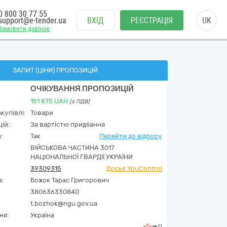
0 800 30 77 55
support@e-tender.ua
ВХІД
РЕЄСТРАЦІЯ
UK
Замовити дзвінок
ЗАПИТ (ЦІНИ) ПРОПОЗИЦІЙ
ОЧІКУВАННЯ ПРОПОЗИЦІЙ
151 875
UAH
(з ПДВ)
купівлі:
Товари
ій:
За вартістю придбання
:
Так
Перейти до відбору
ВІЙСЬКОВА ЧАСТИНА 3017
НАЦІОНАЛЬНОЇ ГВАРДІЇ УКРАЇНИ
39309315
Досьє YouControl
а:
Божок Тарас Григорович
380636330840
t.bozhok@ngu.gov.ua
ня:
Україна
0