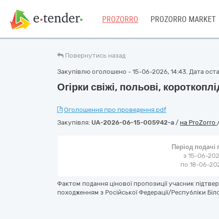
PROZORRO
PROZORRO MARKET
Повернутись назад
Закупівлю оголошено - 15-06-2026, 14:43. Дата остан
Огірки свіжі, польові, короткоплі
Оголошення про проведення.pdf
Закупівля:
UA-2026-06-15-005942-a
/
на ProZorro
Період подачі
з 15-06-202
по 18-06-202
Фактом подання цінової пропозиції учасник підтве
походженням з Російської Федерації/Республіки Біло