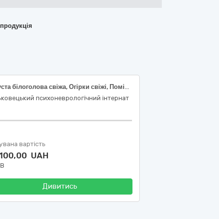
 продукція
Капуста білоголова свіжа, Огірки свіжі, Помідори (томати) свіжі, Цибуля ріпчаста свіжа, Банани свіжі, Полуниця свіжа, Малина свіжа, Смородина чорна свіжа, Черешня свіжа
ьковецький психоневрологічний інтернат
увана вартість
 100,00 UAH
ДВ
Дивитись