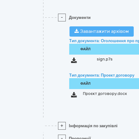
-
Документи
Завантажити архівом
Тип документа: Оголошення про п
ФАЙЛ
sign.p7s
Тип документа: Проект договору
ФАЙЛ
Проєкт договору.docx
+
Інформація по закупівлі
-
Пропозиції