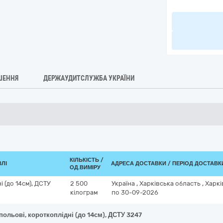
ШЕННЯ
ДЕРЖАУДИТСЛУЖБА УКРАЇНИ
КІЛЬКІСТЬ /
ВЛІ
АДРЕСА ДОСТАВКИ / ПЕРІОД ДОСТАВК
ОД.ВИМІРУ
і (до 14см), ДСТУ
2 500
Україна
,
Харківська область
,
Харкі
кілограм
по 30-09-2026
 польові, короткоплідні (до 14см), ДСТУ 3247