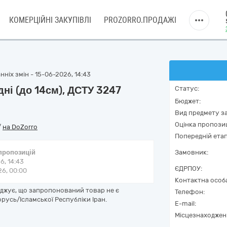
КОМЕРЦІЙНІ ЗАКУПІВЛІ
PROZORRO.ПРОДАЖІ
ніх змін - 15-06-2026, 14:43
дні (до 14см), ДСТУ 3247
Статус:
Бюджет:
Вид предмету за
Оцінка пропозиц
/
на DoZorro
Попередній етап
 пропозицій
Замовник:
6, 14:43
ЄДРПОУ:
6, 00:00
Контактна особ
рджує, що запропонований товар не є
Телефон:
русь/Ісламської Республіки Іран.
E-mail:
Місцезнаходжен