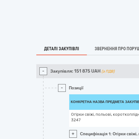
ДЕТАЛІ ЗАКУПІВЛІ
ЗВЕРНЕННЯ ПРО ПОРУ
-
Закупівля:
151 875
UAH
(з ПДВ)
-
Позиції
КОНКРЕТНА НАЗВА ПРЕДМЕТА ЗАКУПІ
Огірки свіжі, польові, короткоплідн
3247
+
Специфікація 1: Огірки свіжі,