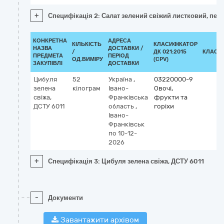
+
Специфікація 2: Салат зелений свіжий листковий, пер
КОНКРЕТНА
АДРЕСА
КІЛЬКІСТЬ
КЛАСИФІКАТОР
НАЗВА
ДОСТАВКИ /
/
ДК 021:2015
КЛАСИ
ПРЕДМЕТА
ПЕРІОД
ОД.ВИМІРУ
(CPV)
ЗАКУПІВЛІ
ДОСТАВКИ
Цибуля
52
Україна
,
03220000-9
зелена
кілограм
Івано-
Овочі,
свіжа,
Франківська
фрукти та
ДСТУ 6011
область
,
горіхи
Івано-
Франківськ
по 10-12-
2026
+
Специфікація 3: Цибуля зелена свіжа, ДСТУ 6011
-
Документи
Завантажити архівом