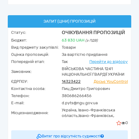
ЗАПИТ (ЦІНИ) ПРОПОЗИЦІЙ
ОЧІКУВАННЯ ПРОПОЗИЦІЙ
Статус:
Бюджет:
63 830
UAH
(з ПДВ)
Вид предмету закупівлі:
Товари
Оцінка пропозицій:
За вартістю придбання
Попередній етап:
Так
Перейти до відбору
ВІЙСЬКОВА ЧАСТИНА 1241
Замовник:
НАЦІОНАЛЬНОЇ ГВАРДІЇ УКРАЇНИ
ЄДРПОУ:
14323422
Досьє YouControl
Контактна особа:
Пиц Дмитро Григорович
Телефон:
380686266456
E-mail:
d.pyts@ngu.gov.ua
Україна
,
Івано-Франківська
Місцезнаходження:
область,
Івано-Франківськ,
0
Витяг про відсутність судимості