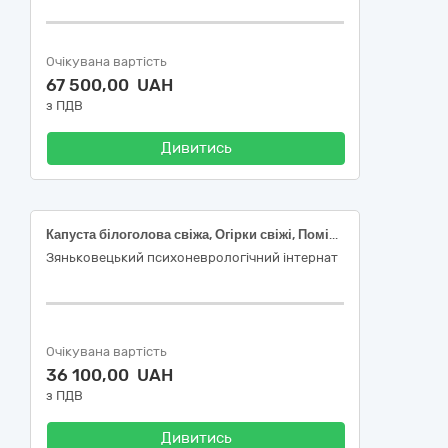
Очікувана вартість
67 500,00 UAH
з ПДВ
Дивитись
Капуста білоголова свіжа, Огірки свіжі, Помідори (томати) свіжі, Цибуля ріпчаста свіжа, Банани свіжі, Полуниця свіжа, Малина свіжа, Смородина чорна свіжа, Черешня свіжа
Зяньковецький психоневрологічний інтернат
Очікувана вартість
36 100,00 UAH
з ПДВ
Дивитись