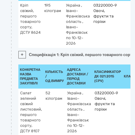
Кріп
195
Україна
,
03220000-9
свіжий,
кілограм
Івано-
Овочі,
першого
Франківська
фрукти та
товарного
область
,
горіхи
сорту,
Івано-
ДСТУ 8624
Франківськ
по 10-12-
2026
+
Специфікація 1: Кріп свіжий, першого товарного сорту
КОНКРЕТНА
АДРЕСА
КІЛЬКІСТЬ
КЛАСИФІКАТОР
НАЗВА
ДОСТАВКИ /
/
ДК 021:2015
КЛАСИ
ПРЕДМЕТА
ПЕРІОД
ОД.ВИМІРУ
(CPV)
ЗАКУПІВЛІ
ДОСТАВКИ
Салат
52
Україна
,
03220000-9
зелений
кілограм
Івано-
Овочі,
свіжий
Франківська
фрукти та
листковий,
область
,
горіхи
першого
Івано-
товарного
Франківськ
сорту,
по 10-12-
ДСТУ 8107
2026