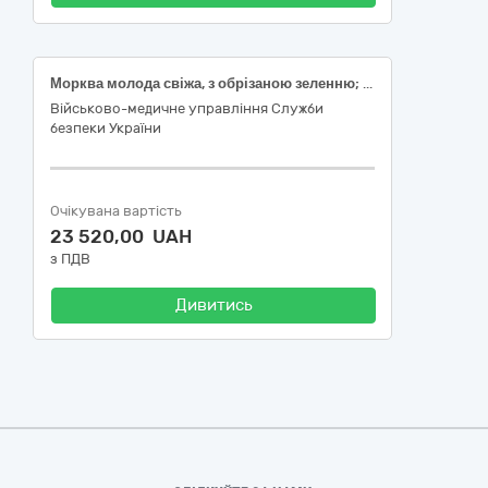
Морква молода свіжа, з обрізаною зеленню; Цибуля ріпчаста свіжа, першого товарного сорту, від 4 см, ДСТУ 3234
Військово-медичне управління Служби
безпеки України
Очікувана вартість
23 520,00 UAH
з ПДВ
Дивитись