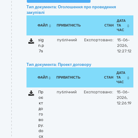
Тип документа: Оголошення про проведення
закупівлі
ДАТА
ФАЙЛ
ПРИВАТНІСТЬ
СТАН
ТА
ЧАС
sig
публічний
Експортовано:
15-06-
n.p
2026,
7s
12:27:12
Тип документа: Проект договору
ДАТА
ФАЙЛ
ПРИВАТНІСТЬ
СТАН
ТА
ЧАС
Пр
публічний
Експортовано:
15-06-
оє
2026,
кт
12:26:19
до
го
во
ру.
do
cx