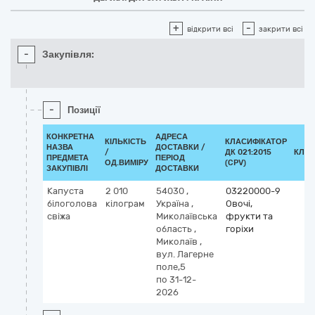
+
-
відкрити всі
закрити всі
-
Закупівля:
-
Позиції
КОНКРЕТНА
АДРЕСА
КІЛЬКІСТЬ
КЛАСИФІКАТОР
НАЗВА
ДОСТАВКИ /
/
ДК 021:2015
КЛАС
ПРЕДМЕТА
ПЕРІОД
ОД.ВИМІРУ
(CPV)
ЗАКУПІВЛІ
ДОСТАВКИ
Капуста
2 010
54030
,
03220000-9
білоголова
кілограм
Україна
,
Овочі,
свіжа
Миколаївська
фрукти та
область
,
горіхи
Миколаїв
,
вул. Лагерне
поле,5
по 31-12-
2026