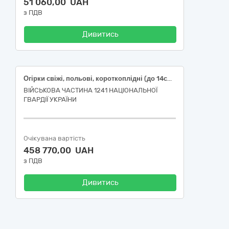
51 060,00 UAH
з ПДВ
Дивитись
Огірки свіжі, польові, короткоплідні (до 14см), ДСТУ 3247, Морква свіжа, першого товарного сорту, ДСТУ 7035, Капуста білоголова свіжа, середньостигла, першого товарного сорту, ДСТУ 7037, Капуста пекінська, свіжа, першого товарного сорту, Буряк столовий першого товарного сорту, 5-10 см, ДСТУ 7033, Перець солодкий свіжий, подовженої форми, ДСТУ 2659, Часник свіжий, першого товарного сорту, ДСТУ 3233, Капуста цвітна свіжа, першого товарного сорту, ДСТУ 3280, Капуста броколі, першого товарного сорту, діаметр не менше 6 см, ДСТУ 8147, Щавель свіжий, першого товарного сорту, ДСТУ 8472, Кабачки свіжі, першого товарного сорту, довжина 7-26 см, Помідори (томати) свіжі рожеві, польові, округлі, ДСТУ 3246
ВІЙСЬКОВА ЧАСТИНА 1241 НАЦІОНАЛЬНОЇ
ГВАРДІЇ УКРАЇНИ
Очікувана вартість
458 770,00 UAH
з ПДВ
Дивитись