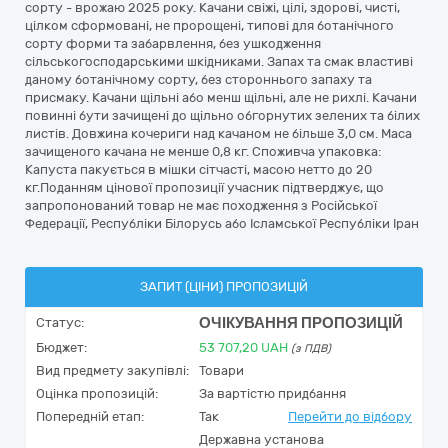
сорту - врожаю 2025 року. Качани свіжі, цілі, здорові, чисті,
цілком сформовані, не пророщені, типові для ботанічного
сорту форми та забарвлення, без ушкодження
сільськогосподарськими шкідниками. Запах та смак властиві
даному ботанічному сорту, без стороннього запаху та
присмаку. Качани щільні або менш щільні, але не рихлі. Качани
повинні бути зачищені до щільно обгорнутих зелених та білих
листів. Довжина кочериги над качаном не більше 3,0 см. Маса
зачищеного качана не менше 0,8 кг. Споживча упаковка:
Капуста пакується в мішки сітчасті, масою нетто до 20
кг.Поданням цінової пропозиції учасник підтверджує, що
запропонований товар не має походження з Російської
Федерації, Республіки Білорусь або Ісламської Республіки Іран
ЗАПИТ (ЦІНИ) ПРОПОЗИЦІЙ
ОЧІКУВАННЯ ПРОПОЗИЦІЙ
Статус:
Бюджет:
53 707,20
UAH
(з ПДВ)
Вид предмету закупівлі:
Товари
Оцінка пропозицій:
За вартістю придбання
Попередній етап:
Так
Перейти до відбору
Державна установа