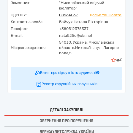
Замовник:
"Миколаївський слідчий
ізолятор"
ЄДРПОУ:
08564067
Досьє YouControl
Контактна особа:
Бойчук Наталя Вікторівна
Телефон:
+380512378337
E-mail:
nata525d@ukr.net
54030,
Україна
,
Миколаївська
Місцезнаходження:
область,
Миколаїв,
вул. Лагерне
поле,5
0
Витяг про відсутність судимості
Реєстр корупційних порушників
ДЕТАЛІ ЗАКУПІВЛІ
ЗВЕРНЕННЯ ПРО ПОРУШЕННЯ
ДЕРЖАУДИТСЛУЖБА УКРАЇНИ