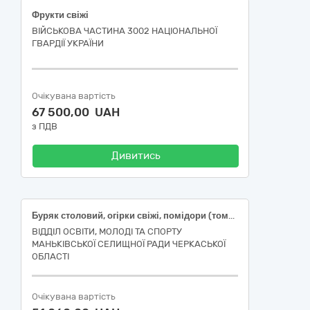
Фрукти свіжі
ВІЙСЬКОВА ЧАСТИНА 3002 НАЦІОНАЛЬНОЇ
ГВАРДІЇ УКРАЇНИ
Очікувана вартість
67 500,00 UAH
з ПДВ
Дивитись
Буряк столовий, огірки свіжі, помідори (томати) свіжі, перець солодкий свіжий, кабачки свіжі, редиска свіжа
ВІДДІЛ ОСВІТИ, МОЛОДІ ТА СПОРТУ
МАНЬКІВСЬКОЇ СЕЛИЩНОЇ РАДИ ЧЕРКАСЬКОЇ
ОБЛАСТІ
Очікувана вартість