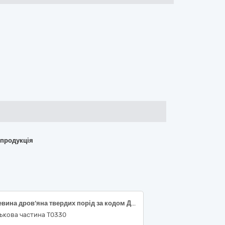
 продукція
Деревина дров‘яна твердих порід за кодом ДК 021:2015:03410000-7 Деревина
ькова частина Т0330