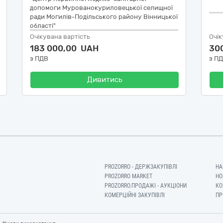
допомоги Мурованокуриловецької селищної
ради Могилів-Подільського району Вінницької
області"
Очікувана вартість
Очік
183 000,00 UAH
30
з ПДВ
з П
Дивитись
PROZORRO - ДЕРЖЗАКУПІВЛІ
НА
PROZORRO MARKET
НО
PROZORRO.ПРОДАЖІ - АУКЦІОНИ
КО
КОМЕРЦІЙНІ ЗАКУПІВЛІ
ПР