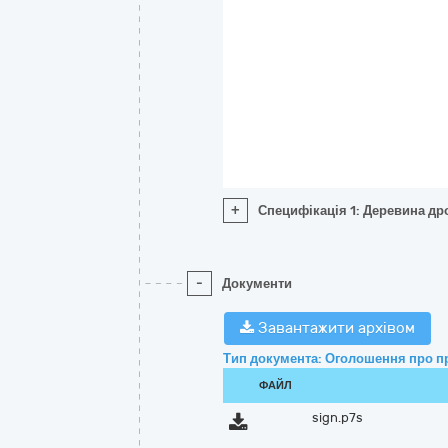
+
Специфікація 1: Деревина др
-
Документи
Завантажити архівом
Тип документа: Оголошення про п
ФАЙЛ
sign.p7s