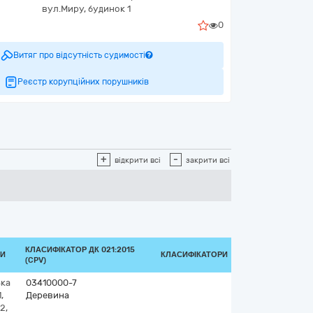
вул.Миру, будинок 1
0
Витяг про відсутність судимості
Реєстр корупційних порушників
+
-
відкрити всі
закрити всі
КЛАСИФІКАТОР ДК 021:2015
КИ
КЛАСИФІКАТОРИ
(CPV)
ька
03410000-7
,
Деревина
2,