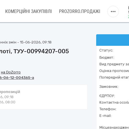
КОМЕРЦІЙНІ ЗАКУПІВЛІ
PROZORRO.ПРОДАЖІ
ніх змін - 15-06-2026, 09:18
олоті, ТУУ-00994207-005
Статус:
Бюджет:
Вид предмету за
Оцінка пропозиц
/
на DoZorro
Попередній етап
6-06-12-004365-a
Замовник:
 пропозицій
ЄДРПОУ:
6, 09:18
6, 08:00
Контактна особ
Телефон:
E-mail:
Місцезнаходжен