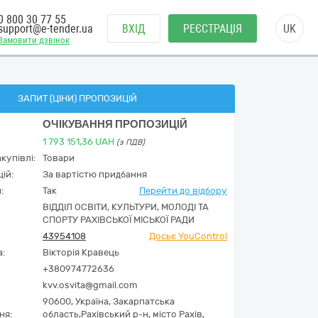
0 800 30 77 55
support@e-tender.ua
ВХІД
РЕЄСТРАЦІЯ
UK
Замовити дзвінок
ЗАПИТ (ЦІНИ) ПРОПОЗИЦІЙ
ОЧІКУВАННЯ ПРОПОЗИЦІЙ
1 793 151,36
UAH
(з ПДВ)
купівлі:
Товари
ій:
За вартістю придбання
:
Так
Перейти до відбору
ВІДДІЛ ОСВІТИ, КУЛЬТУРИ, МОЛОДІ ТА
СПОРТУ РАХІВСЬКОЇ МІСЬКОЇ РАДИ
43954108
Досьє YouControl
а:
Вікторія Кравець
+380974772636
kvv.osvita@gmail.com
90600,
Україна
,
Закарпатська
ня:
область,
Рахівський р-н, місто Рахів,