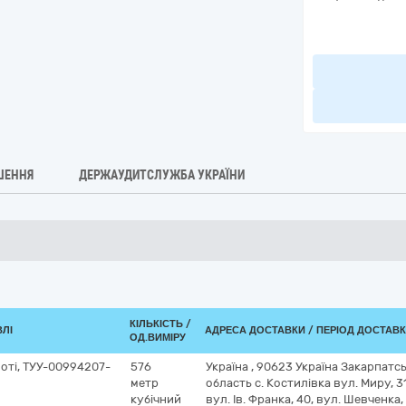
ШЕННЯ
ДЕРЖАУДИТСЛУЖБА УКРАЇНИ
КІЛЬКІСТЬ /
ВЛІ
АДРЕСА ДОСТАВКИ / ПЕРІОД ДОСТАВ
ОД.ВИМІРУ
лоті, ТУУ-00994207-
576
Україна
,
90623 Україна Закарпатс
метр
область с. Костилівка вул. Миру, 31
кубічний
вул. Ів. Франка, 40, вул. Шевченка, 