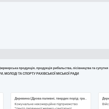
 фермерська продукція, продукція рибальства, лісівництва та супутня
ТУРИ, МОЛОДІ ТА СПОРТУ РАХІВСЬКОЇ МІСЬКОЇ РАДИ
Деревина (Дрова паливні, твердих порід: граб, ясен, дуб)
Комунальне некомерційне підприємство
Війс
"Центр первинної медико-санітарної