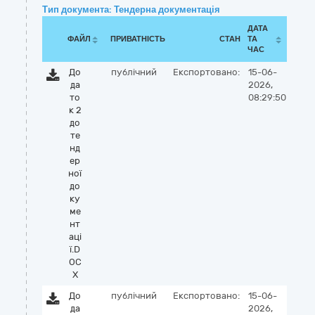
Тип документа: Тендерна документація
ДАТА
ФАЙЛ
ПРИВАТНІСТЬ
СТАН
ТА
ЧАС
До
публічний
Експортовано:
15-06-
да
2026,
то
08:29:50
к 2
до
те
нд
ер
ної
до
ку
ме
нт
аці
ї.D
OC
X
До
публічний
Експортовано:
15-06-
да
2026,