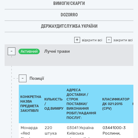
ВИМОГИ/СКАРГИ
DOZORRO
ДЕРЖАУДИТСЛУЖБА УКРАЇНИ
+
-
відкрити всі
закрити всі
-
Лучні трави
Активний
-
Позиції
АДРЕСА
ДОСТАВКИ /
КОНКРЕТНА
КІЛЬКІСТЬ
СТРОК
КЛАСИФІКАТОР
НАЗВА
/
ПОСТАВКИ/
ДК 021:2015
КЛ
ПРЕДМЕТА
ОД.ВИМІРУ
ВИКОНАННЯ
(CPV)
ЗАКУПІВЛІ
РОБІТ/НАДАННЯ
ПОСЛУГ:
Монарда
220
03041
Україна
03441000-3
«Red
штука
Київська
Рослини,