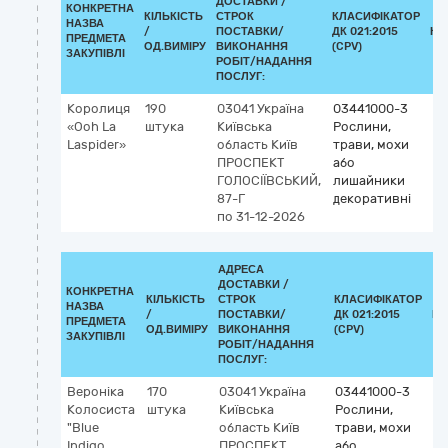
ДОСТАВКИ /
КОНКРЕТНА
КІЛЬКІСТЬ
СТРОК
КЛАСИФІКАТОР
НАЗВА
/
ПОСТАВКИ/
ДК 021:2015
КЛ
ПРЕДМЕТА
ОД.ВИМІРУ
ВИКОНАННЯ
(CPV)
ЗАКУПІВЛІ
РОБІТ/НАДАННЯ
ПОСЛУГ:
Королиця
190
03041
Україна
03441000-3
«Ooh La
штука
Київська
Рослини,
Laspider»
область
Київ
трави, мохи
ПРОСПЕКТ
або
ГОЛОСІЇВСЬКИЙ,
лишайники
87-Г
декоративні
по 31-12-2026
АДРЕСА
ДОСТАВКИ /
КОНКРЕТНА
КІЛЬКІСТЬ
СТРОК
КЛАСИФІКАТОР
НАЗВА
/
ПОСТАВКИ/
ДК 021:2015
КЛ
ПРЕДМЕТА
ОД.ВИМІРУ
ВИКОНАННЯ
(CPV)
ЗАКУПІВЛІ
РОБІТ/НАДАННЯ
ПОСЛУГ:
Вероніка
170
03041
Україна
03441000-3
Колосиста
штука
Київська
Рослини,
"Blue
область
Київ
трави, мохи
Indigo
ПРОСПЕКТ
або