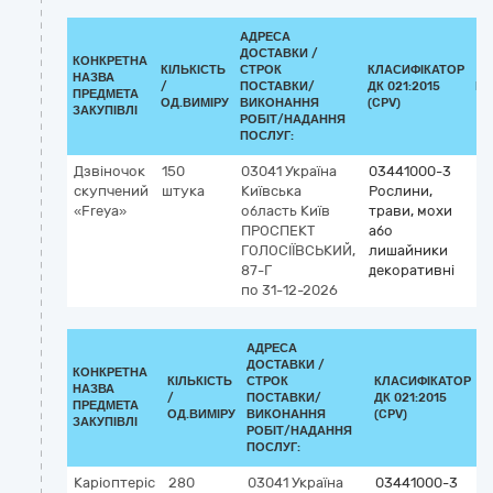
АДРЕСА
ДОСТАВКИ /
КОНКРЕТНА
КІЛЬКІСТЬ
СТРОК
КЛАСИФІКАТОР
НАЗВА
/
ПОСТАВКИ/
ДК 021:2015
КЛ
ПРЕДМЕТА
ОД.ВИМІРУ
ВИКОНАННЯ
(CPV)
ЗАКУПІВЛІ
РОБІТ/НАДАННЯ
ПОСЛУГ:
Дзвіночок
150
03041
Україна
03441000-3
скупчений
штука
Київська
Рослини,
«Freya»
область
Київ
трави, мохи
ПРОСПЕКТ
або
ГОЛОСІЇВСЬКИЙ,
лишайники
87-Г
декоративні
по 31-12-2026
АДРЕСА
ДОСТАВКИ /
КОНКРЕТНА
КІЛЬКІСТЬ
СТРОК
КЛАСИФІКАТОР
НАЗВА
/
ПОСТАВКИ/
ДК 021:2015
К
ПРЕДМЕТА
ОД.ВИМІРУ
ВИКОНАННЯ
(CPV)
ЗАКУПІВЛІ
РОБІТ/НАДАННЯ
ПОСЛУГ:
Каріоптеріс
280
03041
Україна
03441000-3