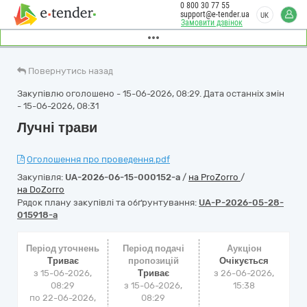
0 800 30 77 55
support@e-tender.ua
UK
Замовити дзвінок
Повернутись назад
Закупівлю оголошено - 15-06-2026, 08:29. Дата останніх змін
- 15-06-2026, 08:31
Лучні трави
Оголошення про проведення.pdf
Закупівля:
UA-2026-06-15-000152-a
/
на ProZorro
/
на DoZorro
Рядок плану закупівлі та обґрунтування:
UA-P-2026-05-28-
015918-a
Період уточнень
Період подачі
Аукціон
Триває
пропозицій
Очікується
з 15-06-2026,
Триває
з
26-06-2026,
08:29
з 15-06-2026,
15:38
по 22-06-2026,
08:29