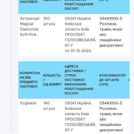
ЗАКУПІВЛІ
РОБІТ/НАДАННЯ
ПОСЛУГ:
Астранція
150
03041
Україна
03441000-3
Magical
штука
Київська
Рослини,
Diamonds
область
Київ
трави, мохи
Soft Pink
ПРОСПЕКТ
або
ГОЛОСІЇВСЬКИЙ,
лишайники
87-Г
декоративні
по 31-12-2026
АДРЕСА
ДОСТАВКИ /
КОНКРЕТНА
КІЛЬКІСТЬ
СТРОК
КЛАСИФІКАТОР
НАЗВА
/
ПОСТАВКИ/
ДК 021:2015
КЛ
ПРЕДМЕТА
ОД.ВИМІРУ
ВИКОНАННЯ
(CPV)
ЗАКУПІВЛІ
РОБІТ/НАДАННЯ
ПОСЛУГ:
Рудбекія
140
03041
Україна
03441000-3
штука
Київська
Рослини,
область
Київ
трави, мохи
ПРОСПЕКТ
або
ГОЛОСІЇВСЬКИЙ,
лишайники
87-Г
декоративні