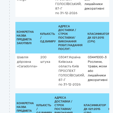
ГОЛОСІЇВСЬКИЙ,
лишайники
87-Г
декоративні
по 31-12-2026
АДРЕСА
ДОСТАВКИ /
КОНКРЕТНА
КІЛЬКІСТЬ
СТРОК
КЛАСИФІКАТОР
НАЗВА
/
ПОСТАВКИ/
ДК 021:2015
ПРЕДМЕТА
ОД.ВИМІРУ
ВИКОНАННЯ
(CPV)
ЗАКУПІВЛІ
РОБІТ/НАДАННЯ
ПОСЛУГ:
Шавлія
200
03041
Україна
03441000-3
дібровна
штука
Київська
Рослини,
«Caradonna»
область
Київ
трави, мохи
ПРОСПЕКТ
або
ГОЛОСІЇВСЬКИЙ,
лишайники
87-Г
декоративні
по 31-12-2026
АДРЕСА
ДОСТАВКИ /
КОНКРЕТНА
КІЛЬКІСТЬ
СТРОК
КЛАСИФІКАТОР
НАЗВА
/
ПОСТАВКИ/
ДК 021:2015
КЛ
ПРЕДМЕТА
ОД.ВИМІРУ
ВИКОНАННЯ
(CPV)