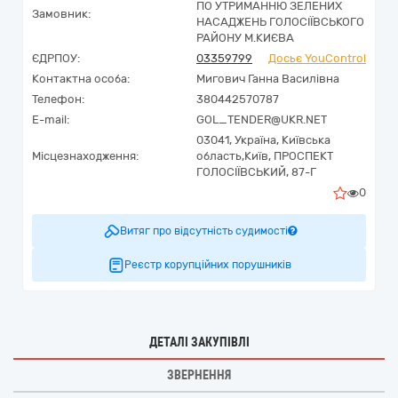
ПО УТРИМАННЮ ЗЕЛЕНИХ
Замовник:
НАСАДЖЕНЬ ГОЛОСІЇВСЬКОГО
РАЙОНУ М.КИЄВА
ЄДРПОУ:
03359799
Досьє YouControl
Контактна особа:
Мигович Ганна Василівна
Телефон:
380442570787
E-mail:
GOL_TENDER@UKR.NET
03041,
Україна
,
Київська
Місцезнаходження:
область,
Київ,
ПРОСПЕКТ
ГОЛОСІЇВСЬКИЙ, 87-Г
0
Витяг про відсутність судимості
Реєстр корупційних порушників
ДЕТАЛІ ЗАКУПІВЛІ
ЗВЕРНЕННЯ