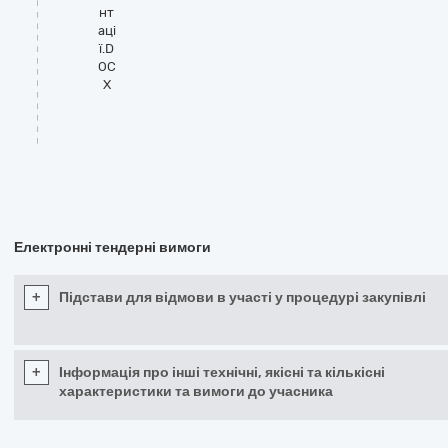
нт
аці
ї.D
OC
X
Електронні тендерні вимоги
+
Підстави для відмови в участі у процедурі закупівлі
+
Інформація про інші технічні, якісні та кількісні
характеристики та вимоги до учасника