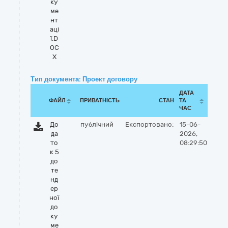
ку
ме
нт
аці
ї.D
OC
X
Тип документа: Проект договору
ДАТА
ФАЙЛ
ПРИВАТНІСТЬ
СТАН
ТА
ЧАС
До
публічний
Експортовано:
15-06-
да
2026,
то
08:29:50
к 5
до
те
нд
ер
ної
до
ку
ме