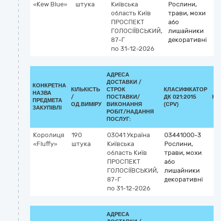
«Kew Blue»
штука
Київська
Рослини,
область
Київ
трави, мохи
ПРОСПЕКТ
або
ГОЛОСІЇВСЬКИЙ,
лишайники
87-Г
декоративні
по 31-12-2026
АДРЕСА
ДОСТАВКИ /
КОНКРЕТНА
КІЛЬКІСТЬ
СТРОК
КЛАСИФІКАТОР
НАЗВА
/
ПОСТАВКИ/
ДК 021:2015
КЛ
ПРЕДМЕТА
ОД.ВИМІРУ
ВИКОНАННЯ
(CPV)
ЗАКУПІВЛІ
РОБІТ/НАДАННЯ
ПОСЛУГ:
Королиця
190
03041
Україна
03441000-3
«Fluffy»
штука
Київська
Рослини,
область
Київ
трави, мохи
ПРОСПЕКТ
або
ГОЛОСІЇВСЬКИЙ,
лишайники
87-Г
декоративні
по 31-12-2026
АДРЕСА