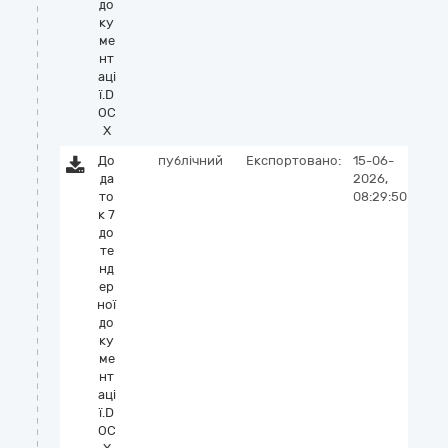
до
ку
ме
нт
аці
ї.D
OC
X
До
публічний
Експортовано:
15-06-
да
2026,
то
08:29:50
к 7
до
те
нд
ер
ної
до
ку
ме
нт
аці
ї.D
OC