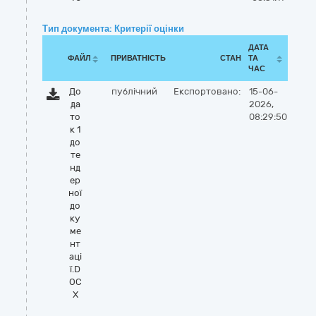
Тип документа: Критерії оцінки
ДАТА
ФАЙЛ
ПРИВАТНІСТЬ
СТАН
ТА
ЧАС
До
публічний
Експортовано:
15-06-
да
2026,
то
08:29:50
к 1
до
те
нд
ер
ної
до
ку
ме
нт
аці
ї.D
OC
X