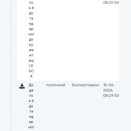
то
08:29:50
к 4
до
те
нд
ер
ної
до
ку
ме
нт
аці
ї.D
OC
X
До
публічний
Експортовано:
15-06-
да
2026,
то
08:29:50
к 6
до
те
нд
ер
ної