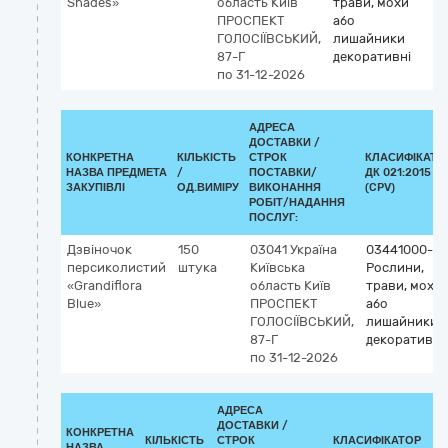
Shades»
область
Київ
трави, мохи
ПРОСПЕКТ
або
ГОЛОСІЇВСЬКИЙ,
лишайники
87-Г
декоративні
по 31-12-2026
АДРЕСА
ДОСТАВКИ /
КОНКРЕТНА
КІЛЬКІСТЬ
СТРОК
КЛАСИФІКАТО
НАЗВА ПРЕДМЕТА
/
ПОСТАВКИ/
ДК 021:2015
ЗАКУПІВЛІ
ОД.ВИМІРУ
ВИКОНАННЯ
(CPV)
РОБІТ/НАДАННЯ
ПОСЛУГ:
Дзвіночок
150
03041
Україна
03441000-3
персиколистий
штука
Київська
Рослини,
«Grandiflora
область
Київ
трави, мохи
Blue»
ПРОСПЕКТ
або
ГОЛОСІЇВСЬКИЙ,
лишайники
87-Г
декоративні
по 31-12-2026
АДРЕСА
ДОСТАВКИ /
КОНКРЕТНА
КІЛЬКІСТЬ
СТРОК
КЛАСИФІКАТОР
НАЗВА