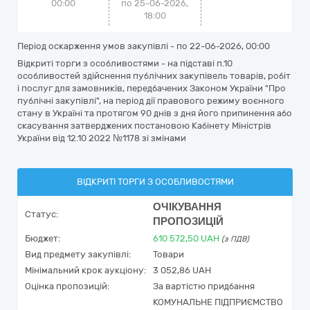
00:00
по 25-06-2026,
18:00
Період оскарження умов закупівлі - по
22-06-2026, 00:00
Відкриті торги з особливостями - на підставі п.10
особливостей здійснення публічних закупівель товарів, робіт
і послуг для замовників, передбачених Законом України "Про
публічні закупівлі", на період дії правового режиму воєнного
стану в Україні та протягом 90 днів з дня його припинення або
скасування затверджених постановою Кабінету Міністрів
України від 12.10 2022 №1178 зі змінами
ВІДКРИТІ ТОРГИ З ОСОБЛИВОСТЯМИ
ОЧІКУВАННЯ
Статус:
ПРОПОЗИЦІЙ
Бюджет:
610 572,50
UAH
(з ПДВ)
Вид предмету закупівлі:
Товари
Мінімальний крок аукціону:
3 052,86 UAH
Оцінка пропозицій:
За вартістю придбання
КОМУНАЛЬНЕ ПІДПРИЄМСТВО