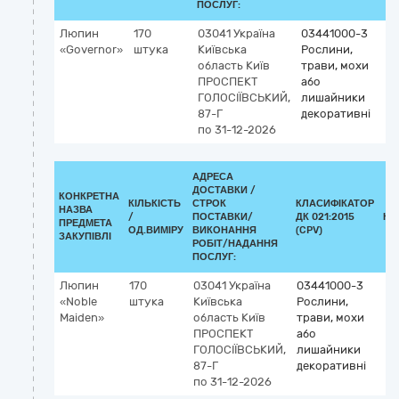
ПОСЛУГ:
Люпин
170
03041
Україна
03441000-3
«Governor»
штука
Київська
Рослини,
область
Київ
трави, мохи
ПРОСПЕКТ
або
ГОЛОСІЇВСЬКИЙ,
лишайники
87-Г
декоративні
по 31-12-2026
АДРЕСА
ДОСТАВКИ /
КОНКРЕТНА
КІЛЬКІСТЬ
СТРОК
КЛАСИФІКАТОР
НАЗВА
/
ПОСТАВКИ/
ДК 021:2015
КЛ
ПРЕДМЕТА
ОД.ВИМІРУ
ВИКОНАННЯ
(CPV)
ЗАКУПІВЛІ
РОБІТ/НАДАННЯ
ПОСЛУГ:
Люпин
170
03041
Україна
03441000-3
«Noble
штука
Київська
Рослини,
Maiden»
область
Київ
трави, мохи
ПРОСПЕКТ
або
ГОЛОСІЇВСЬКИЙ,
лишайники
87-Г
декоративні
по 31-12-2026