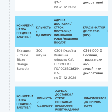
87-Г
декоративні
по 31-12-2026
АДРЕСА
ДОСТАВКИ /
КОНКРЕТНА
КІЛЬКІСТЬ
СТРОК
КЛАСИФІКАТОР
НАЗВА
/
ПОСТАВКИ/
ДК 021:2015
КЛ
ПРЕДМЕТА
ОД.ВИМІРУ
ВИКОНАННЯ
(CPV)
ЗАКУПІВЛІ
РОБІТ/НАДАННЯ
ПОСЛУГ:
Ехінацея
300
03041
Україна
03441000-3
«Prairie
штука
Київська
Рослини,
Blaze
область
Київ
трави, мохи
Orange
ПРОСПЕКТ
або
Sunset»
ГОЛОСІЇВСЬКИЙ,
лишайники
87-Г
декоративні
по 31-12-2026
АДРЕСА
ДОСТАВКИ /
КОНКРЕТНА
КІЛЬКІСТЬ
СТРОК
КЛАСИФІКАТОР
НАЗВА
/
ПОСТАВКИ/
ДК 021:2015
К
ПРЕДМЕТА
ОД.ВИМІРУ
ВИКОНАННЯ
(CPV)
ЗАКУПІВЛІ
РОБІТ/НАДАННЯ