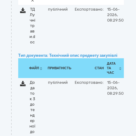
X
ТД
публічний
Експортовано:
15-06-
Лу
2026,
чні
08:29:50
тр
ав
и.d
oc
Тип документа: Технічний опис предмету закупівлі
ДАТА
ФАЙЛ
ПРИВАТНІСТЬ
СТАН
ТА
ЧАС
До
публічний
Експортовано:
15-06-
да
2026,
то
08:29:50
к 3
до
те
нд
ер
ної
до