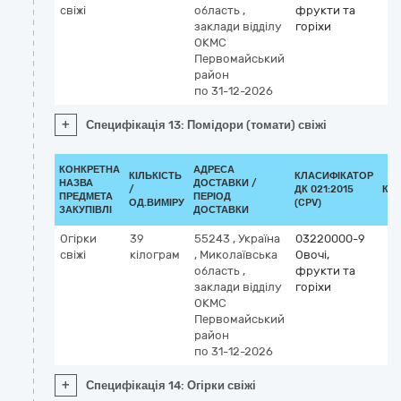
свіжі
область
,
фрукти та
заклади відділу
горіхи
ОКМС
Первомайський
район
по 31-12-2026
+
Специфікація 13: Помідори (томати) свіжі
КОНКРЕТНА
АДРЕСА
КІЛЬКІСТЬ
КЛАСИФІКАТОР
НАЗВА
ДОСТАВКИ /
/
ДК 021:2015
КЛ
ПРЕДМЕТА
ПЕРІОД
ОД.ВИМІРУ
(CPV)
ЗАКУПІВЛІ
ДОСТАВКИ
Огірки
39
55243
,
Україна
03220000-9
свіжі
кілограм
,
Миколаївська
Овочі,
область
,
фрукти та
заклади відділу
горіхи
ОКМС
Первомайський
район
по 31-12-2026
+
Специфікація 14: Огірки свіжі