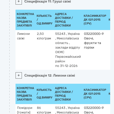
+
Специфікація 11: Груші свіжі
КОНКРЕТНА
АДРЕСА
КІЛЬКІСТЬ
КЛАСИФІКАТОР
НАЗВА
ДОСТАВКИ /
/
ДК 021:2015
КЛ
ПРЕДМЕТА
ПЕРІОД
ОД.ВИМІРУ
(CPV)
ЗАКУПІВЛІ
ДОСТАВКИ
Лимони
2,50
55243
,
Україна
03220000-9
свіжі
кілограм
,
Миколаївська
Овочі,
область
,
фрукти та
заклади відділу
горіхи
ОКМС
Первомайський
район
по 31-12-2026
+
Специфікація 12: Лимони свіжі
КОНКРЕТНА
АДРЕСА
КІЛЬКІСТЬ
КЛАСИФІКАТОР
НАЗВА
ДОСТАВКИ /
/
ДК 021:2015
КЛ
ПРЕДМЕТА
ПЕРІОД
ОД.ВИМІРУ
(CPV)
ЗАКУПІВЛІ
ДОСТАВКИ
Помідори
86
55243
,
Україна
03220000-9
(томати)
кілограм
,
Миколаївська
Овочі,