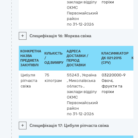
заклади відділу
горіхи
ОКМС
Первомайський
район
по 31-12-2026
+
Специфікація 16: Морква свіжа
КОНКРЕТНА
АДРЕСА
КІЛЬКІСТЬ
КЛАСИФІКАТОР
НАЗВА
ДОСТАВКИ /
/
ДК 021:2015
КЛ
ПРЕДМЕТА
ПЕРІОД
ОД.ВИМІРУ
(CPV)
ЗАКУПІВЛІ
ДОСТАВКИ
Цибуля
75
55243
,
Україна
03220000-9
ріпчаста
кілограм
,
Миколаївська
Овочі,
свіжа
область
,
фрукти та
заклади відділу
горіхи
ОКМС
Первомайський
район
по 31-12-2026
+
Специфікація 17: Цибуля ріпчаста свіжа