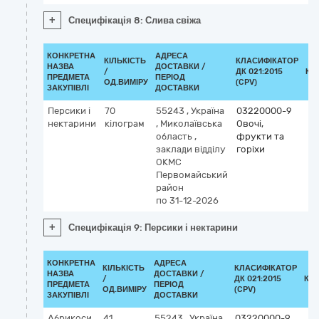
+
Специфікація 8: Слива свіжа
КОНКРЕТНА
АДРЕСА
КІЛЬКІСТЬ
КЛАСИФІКАТОР
НАЗВА
ДОСТАВКИ /
/
ДК 021:2015
КЛ
ПРЕДМЕТА
ПЕРІОД
ОД.ВИМІРУ
(CPV)
ЗАКУПІВЛІ
ДОСТАВКИ
Персики і
70
55243
,
Україна
03220000-9
нектарини
кілограм
,
Миколаївська
Овочі,
область
,
фрукти та
заклади відділу
горіхи
ОКМС
Первомайський
район
по 31-12-2026
+
Специфікація 9: Персики і нектарини
КОНКРЕТНА
АДРЕСА
КІЛЬКІСТЬ
КЛАСИФІКАТОР
НАЗВА
ДОСТАВКИ /
/
ДК 021:2015
КЛ
ПРЕДМЕТА
ПЕРІОД
ОД.ВИМІРУ
(CPV)
ЗАКУПІВЛІ
ДОСТАВКИ
Абрикоси
41
55243
,
Україна
03220000-9