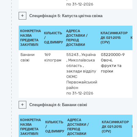
по 31-12-2026
+
Специфікація 5: Капуста цвітна свіжа
КОНКРЕТНА
АДРЕСА
КІЛЬКІСТЬ
КЛАСИФІКАТОР
НАЗВА
ДОСТАВКИ /
/
ДК 021:2015
КЛ
ПРЕДМЕТА
ПЕРІОД
ОД.ВИМІРУ
(CPV)
ЗАКУПІВЛІ
ДОСТАВКИ
Банани
169
55243
,
Україна
03220000-9
свіжі
кілограм
,
Миколаївська
Овочі,
область
,
фрукти та
заклади відділу
горіхи
ОКМС
Первомайський
район
по 31-12-2026
+
Специфікація 6: Банани свіжі
КОНКРЕТНА
АДРЕСА
КІЛЬКІСТЬ
КЛАСИФІКАТОР
НАЗВА
ДОСТАВКИ /
/
ДК 021:2015
КЛ
ПРЕДМЕТА
ПЕРІОД
ОД.ВИМІРУ
(CPV)
ЗАКУПІВЛІ
ДОСТАВКИ