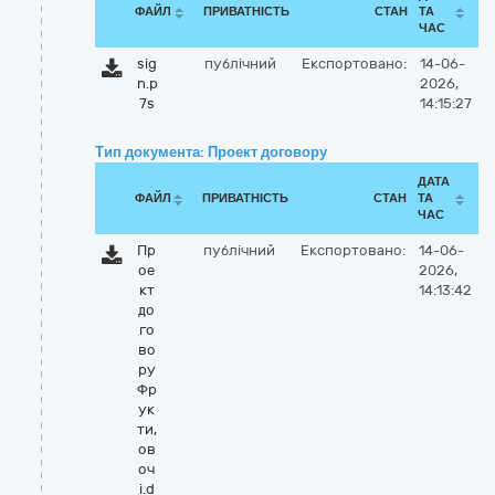
ФАЙЛ
ПРИВАТНІСТЬ
СТАН
ТА
ЧАС
sig
публічний
Експортовано:
14-06-
n.p
2026,
7s
14:15:27
Тип документа: Проект договору
ДАТА
ФАЙЛ
ПРИВАТНІСТЬ
СТАН
ТА
ЧАС
Пр
публічний
Експортовано:
14-06-
ое
2026,
кт
14:13:42
до
го
во
ру
Фр
ук
ти,
ов
оч
і.d