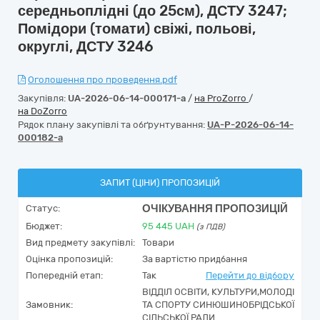
середньоплідні (до 25см), ДСТУ 3247;
Помідори (томати) свіжі, польові,
округлі, ДСТУ 3246
Оголошення про проведення.pdf
Закупівля:
UA-2026-06-14-000171-a
/
на ProZorro
/
на DoZorro
Рядок плану закупівлі та обґрунтування:
UA-P-2026-06-14-
000182-a
ЗАПИТ (ЦІНИ) ПРОПОЗИЦІЙ
ОЧІКУВАННЯ ПРОПОЗИЦІЙ
Статус:
Бюджет:
95 445
UAH
(з ПДВ)
Вид предмету закупівлі:
Товари
Оцінка пропозицій:
За вартістю придбання
Попередній етап:
Так
Перейти до відбору
ВІДДІЛ ОСВІТИ, КУЛЬТУРИ,МОЛОДІ
Замовник:
ТА СПОРТУ СИНЮШИНОБРІДСЬКОЇ
СІЛЬСЬКОЇ РАДИ