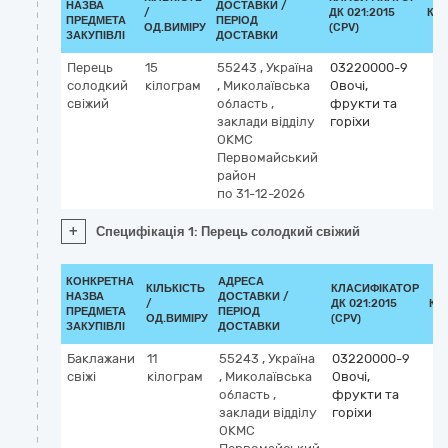
НАЗВА
ДОСТАВКИ /
/
ДК 021:2015
КЛ
ПРЕДМЕТА
ПЕРІОД
ОД.ВИМІРУ
(CPV)
ЗАКУПІВЛІ
ДОСТАВКИ
Перець
15
55243
,
Україна
03220000-9
солодкий
кілограм
,
Миколаївська
Овочі,
свіжий
область
,
фрукти та
заклади відділу
горіхи
ОКМС
Первомайський
район
по 31-12-2026
+
Специфікація 1: Перець солодкий свіжий
КОНКРЕТНА
АДРЕСА
КІЛЬКІСТЬ
КЛАСИФІКАТОР
НАЗВА
ДОСТАВКИ /
/
ДК 021:2015
КЛ
ПРЕДМЕТА
ПЕРІОД
ОД.ВИМІРУ
(CPV)
ЗАКУПІВЛІ
ДОСТАВКИ
Баклажани
11
55243
,
Україна
03220000-9
свіжі
кілограм
,
Миколаївська
Овочі,
область
,
фрукти та
заклади відділу
горіхи
ОКМС