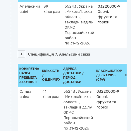
Апельсини
39
55243
,
Україна
03220000-9
свіжі
кілограм
,
Миколаївська
Овочі,
область
,
фрукти та
заклади відділу
горіхи
ОКМС
Первомайський
район
по 31-12-2026
+
Специфікація 7: Апельсини свіжі
КОНКРЕТНА
АДРЕСА
КІЛЬКІСТЬ
КЛАСИФІКАТОР
НАЗВА
ДОСТАВКИ /
/
ДК 021:2015
КЛ
ПРЕДМЕТА
ПЕРІОД
ОД.ВИМІРУ
(CPV)
ЗАКУПІВЛІ
ДОСТАВКИ
Слива
41
55243
,
Україна
03220000-9
свіжа
кілограм
,
Миколаївська
Овочі,
область
,
фрукти та
заклади відділу
горіхи
ОКМС
Первомайський
район
по 31-12-2026