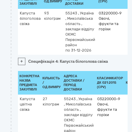
ОД.ВИМІРУ
(CPV)
ЗАКУПІВЛІ
ДОСТАВКИ
Капуста
93
55243
,
Україна
03220000-9
білоголова
кілограм
,
Миколаївська
Овочі,
свіжа
область
,
фрукти та
заклади відділу
горіхи
ОКМС
Первомайський
район
по 31-12-2026
+
Специфікація 4: Капуста білоголова свіжа
КОНКРЕТНА
АДРЕСА
КІЛЬКІСТЬ
КЛАСИФІКАТОР
НАЗВА
ДОСТАВКИ /
/
ДК 021:2015
КЛ
ПРЕДМЕТА
ПЕРІОД
ОД.ВИМІРУ
(CPV)
ЗАКУПІВЛІ
ДОСТАВКИ
Капуста
27
55243
,
Україна
03220000-9
цвітна
кілограм
,
Миколаївська
Овочі,
свіжа
область
,
фрукти та
заклади відділу
горіхи
ОКМС
Первомайський
район