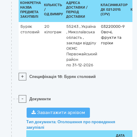
КОНКРЕТНА
АДРЕСА
КІЛЬКІСТЬ
КЛАСИФІКАТОР
НАЗВА
ДОСТАВКИ /
/
ДК 021:2015
КЛ
ПРЕДМЕТА
ПЕРІОД
ОД.ВИМІРУ
(CPV)
ЗАКУПІВЛІ
ДОСТАВКИ
Буряк
20
55243
,
Україна
03220000-9
столовий
кілограм
,
Миколаївська
Овочі,
область
,
фрукти та
заклади відділу
горіхи
ОКМС
Первомайський
район
по 31-12-2026
+
Специфікація 18: Буряк столовий
-
Документи
Завантажити архівом
Тип документа: Оголошення про проведення
закупівлі
ДАТА