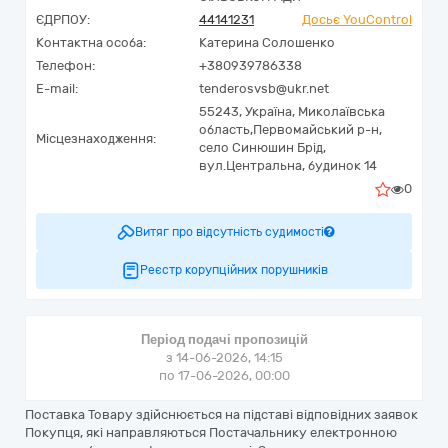
ЄДРПОУ:
44141231
Досьє YouControl
Контактна особа:
Катерина Солошенко
Телефон:
+380939786338
E-mail:
tenderosvsb@ukr.net
55243,
Україна
,
Миколаївська
область,
Первомайський р-н,
Місцезнаходження:
село Синюшин Брід,
вул.Центральна, будинок 14
0
Витяг про відсутність судимості
Реєстр корупційних порушників
Період подачі пропозицій
з 14-06-2026, 14:15
по 17-06-2026, 00:00
Поставка Товару здійснюється на підставі відповідних заявок
Покупця, які направляються Постачальнику електронною