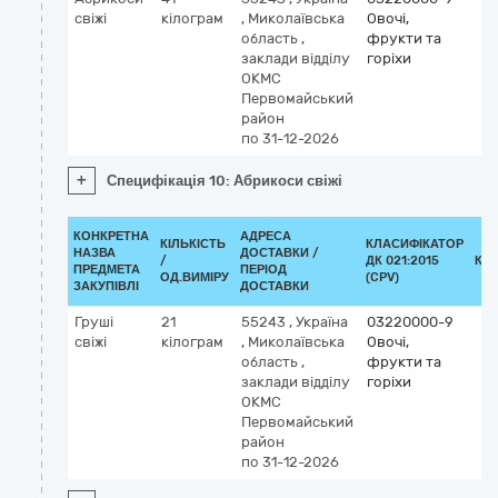
свіжі
кілограм
,
Миколаївська
Овочі,
область
,
фрукти та
заклади відділу
горіхи
ОКМС
Первомайський
район
по 31-12-2026
+
Специфікація 10: Абрикоси свіжі
КОНКРЕТНА
АДРЕСА
КІЛЬКІСТЬ
КЛАСИФІКАТОР
НАЗВА
ДОСТАВКИ /
/
ДК 021:2015
КЛ
ПРЕДМЕТА
ПЕРІОД
ОД.ВИМІРУ
(CPV)
ЗАКУПІВЛІ
ДОСТАВКИ
Груші
21
55243
,
Україна
03220000-9
свіжі
кілограм
,
Миколаївська
Овочі,
область
,
фрукти та
заклади відділу
горіхи
ОКМС
Первомайський
район
по 31-12-2026