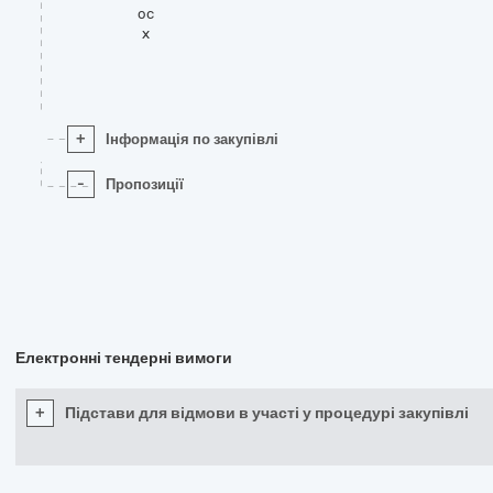
oc
x
+
Інформація по закупівлі
-
Пропозиції
Електронні тендерні вимоги
+
Підстави для відмови в участі у процедурі закупівлі