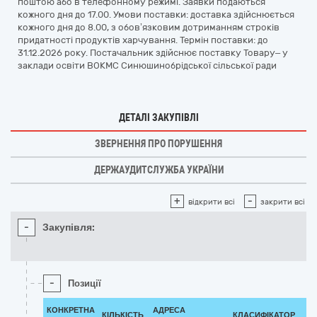
поштою або в телефонному режимі. Заявки подаються
кожного дня до 17.00. Умови поставки: доставка здійснюється
кожного дня до 8.00, з обов’язковим дотриманням строків
придатності продуктів харчування. Термін поставки: до
31.12.2026 року. Постачальник здійснює поставку Товару– у
заклади освіти ВОКМС Синюшинобрідської сільської ради
ДЕТАЛІ ЗАКУПІВЛІ
ЗВЕРНЕННЯ ПРО ПОРУШЕННЯ
ДЕРЖАУДИТСЛУЖБА УКРАЇНИ
+
-
відкрити всі
закрити всі
-
Закупівля:
-
Позиції
КОНКРЕТНА
АДРЕСА
КІЛЬКІСТЬ
КЛАСИФІКАТОР