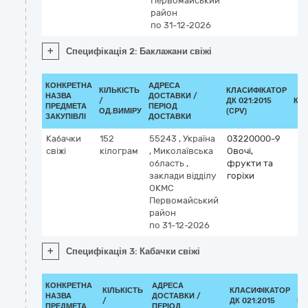
Первомайський
район
по 31-12-2026
+
Специфікація 2: Баклажани свіжі
КОНКРЕТНА
АДРЕСА
КІЛЬКІСТЬ
КЛАСИФІКАТОР
НАЗВА
ДОСТАВКИ /
/
ДК 021:2015
КЛ
ПРЕДМЕТА
ПЕРІОД
ОД.ВИМІРУ
(CPV)
ЗАКУПІВЛІ
ДОСТАВКИ
Кабачки
152
55243
,
Україна
03220000-9
свіжі
кілограм
,
Миколаївська
Овочі,
область
,
фрукти та
заклади відділу
горіхи
ОКМС
Первомайський
район
по 31-12-2026
+
Специфікація 3: Кабачки свіжі
КОНКРЕТНА
АДРЕСА
КІЛЬКІСТЬ
КЛАСИФІКАТОР
НАЗВА
ДОСТАВКИ /
/
ДК 021:2015
КЛ
ПРЕДМЕТА
ПЕРІОД