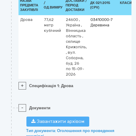
НАЗВА
ДОСТАВКИ /
/
ДК 021:2015
КЛАСИФІ
ПРЕДМЕТА
ПЕРІОД
ОД.ВИМІРУ
(CPV)
ЗАКУПІВЛІ
ДОСТАВКИ
Дрова
77,62
24600
,
03410000-7
метр
Україна
,
Деревина
кубічний
Вінницька
область
,
селище
Крижопіль,
,
вул.
Соборна,
буд. 26
по 15-09-
2026
+
Специфікація 1: Дрова
-
Документи
Завантажити архівом
Тип документа: Оголошення про проведення