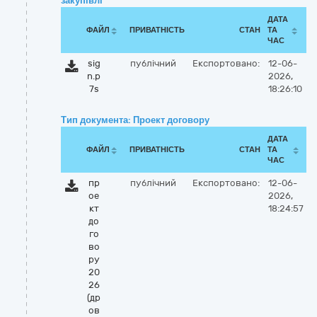
закупівлі
ДАТА
ФАЙЛ
ПРИВАТНІСТЬ
СТАН
ТА
ЧАС
sig
публічний
Експортовано:
12-06-
n.p
2026,
7s
18:26:10
Тип документа: Проект договору
ДАТА
ФАЙЛ
ПРИВАТНІСТЬ
СТАН
ТА
ЧАС
пр
публічний
Експортовано:
12-06-
ое
2026,
кт
18:24:57
до
го
во
ру
20
26
(др
ов