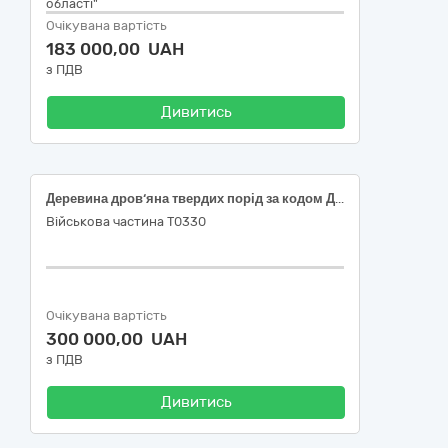
області"
Очікувана вартість
183 000,00 UAH
з ПДВ
Дивитись
Деревина дров‘яна твердих порід за кодом ДК 021:2015:03410000-7 Деревина (03418100-4 Деревина твердих порід)
Військова частина Т0330
Очікувана вартість
300 000,00 UAH
з ПДВ
Дивитись