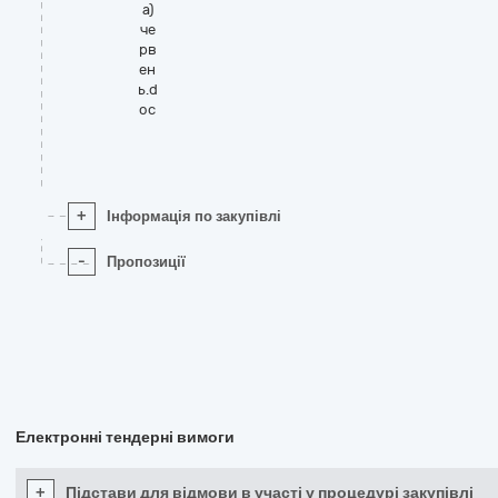
а)
че
рв
ен
ь.d
oc
+
Інформація по закупівлі
-
Пропозиції
Електронні тендерні вимоги
+
Підстави для відмови в участі у процедурі закупівлі