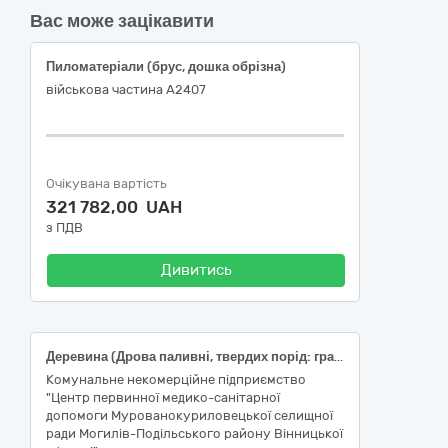
Вас може зацікавити
Пиломатеріали (брус, дошка обрізна)
військова частина А2407
Очікувана вартість
321 782,00 UAH
з ПДВ
Дивитись
Деревина (Дрова паливні, твердих порід: граб, ясен, дуб)
Комунальне некомерційне підприємство
"Центр первинної медико-санітарної
допомоги Мурованокуриловецької селищної
ради Могилів-Подільського району Вінницької