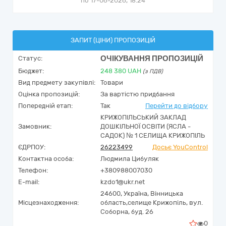
по 17-06-2026, 18:24
ЗАПИТ (ЦІНИ) ПРОПОЗИЦІЙ
ОЧІКУВАННЯ ПРОПОЗИЦІЙ
Статус:
Бюджет:
248 380
UAH
(з ПДВ)
Вид предмету закупівлі:
Товари
Оцінка пропозицій:
За вартістю придбання
Попередній етап:
Так
Перейти до відбору
КРИЖОПІЛЬСЬКИЙ ЗАКЛАД
Замовник:
ДОШКІЛЬНОЇ ОСВІТИ (ЯСЛА -
САДОК) № 1 СЕЛИЩА КРИЖОПІЛЬ
ЄДРПОУ:
26223499
Досьє YouControl
Контактна особа:
Людмила Цибуляк
Телефон:
+380988007030
E-mail:
kzdo1@ukr.net
24600,
Україна
,
Вінницька
Місцезнаходження:
область,
селище Крижопіль,
вул.
Соборна, буд. 26
0