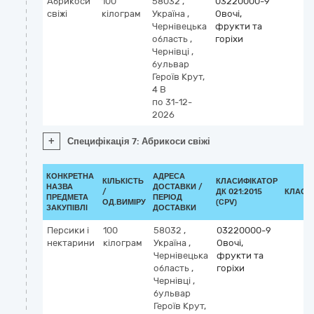
Абрикоси
100
58032
,
03220000-9
свіжі
кілограм
Україна
,
Овочі,
Чернівецька
фрукти та
область
,
горіхи
Чернівці
,
бульвар
Героїв Крут,
4 В
по 31-12-
2026
+
Специфікація 7: Абрикоси свіжі
КОНКРЕТНА
АДРЕСА
КІЛЬКІСТЬ
КЛАСИФІКАТОР
НАЗВА
ДОСТАВКИ /
/
ДК 021:2015
КЛАСИ
ПРЕДМЕТА
ПЕРІОД
ОД.ВИМІРУ
(CPV)
ЗАКУПІВЛІ
ДОСТАВКИ
Персики і
100
58032
,
03220000-9
нектарини
кілограм
Україна
,
Овочі,
Чернівецька
фрукти та
область
,
горіхи
Чернівці
,
бульвар
Героїв Крут,