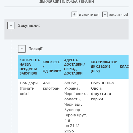
ДЕРЖАУДИТСЛУЖБА УКРАЇНИ
+
-
відкрити всі
закрити всі
-
Закупівля:
-
Позиції
КОНКРЕТНА
АДРЕСА
КІЛЬКІСТЬ
КЛАСИФІКАТОР
НАЗВА
ДОСТАВКИ /
/
ДК 021:2015
КЛАСИ
ПРЕДМЕТА
ПЕРІОД
ОД.ВИМІРУ
(CPV)
ЗАКУПІВЛІ
ДОСТАВКИ
Помідори
450
58032
,
03220000-9
(томати)
кілограм
Україна
,
Овочі,
свіжі
Чернівецька
фрукти та
область
,
горіхи
Чернівці
,
бульвар
Героїв Крут,
4 В
по 31-12-
2026