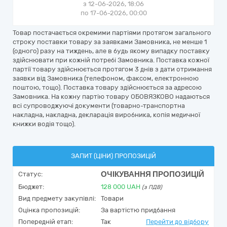
з 12-06-2026, 18:06
по 17-06-2026, 00:00
Товар постачається окремими партіями протягом загального
строку поставки товару за заявками Замовника, не менше 1
(одного) разу на тиждень, але в будь якому випадку поставку
здійснювати при кожній потребі Замовника. Поставка кожної
партії товару здійснюється протягом 3 днів з дати отримання
заявки від Замовника (телефоном, факсом, електронною
поштою, тощо). Поставка товару здійснюється за адресою
Замовника. На кожну партію товару ОБОВЯЗКОВО надаються
всі супроводжуючі документи (товарно-транспортна
накладна, накладна, декларація виробника, копія медичної
книжки водія тощо).
ЗАПИТ (ЦІНИ) ПРОПОЗИЦІЙ
ОЧІКУВАННЯ ПРОПОЗИЦІЙ
Статус:
Бюджет:
128 000
UAH
(з ПДВ)
Вид предмету закупівлі:
Товари
Оцінка пропозицій:
За вартістю придбання
Попередній етап:
Так
Перейти до відбору