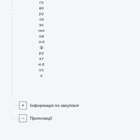
го
во
ру
се
зо
нні
ов
очі
ф
ру
кт
и.d
oc
x
+
Інформація по закупівлі
-
Пропозиції