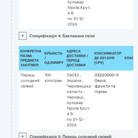
бульвар
Героїв Крут,
4 В
по 31-12-
2026
+
Специфікація 4: Баклажани свіжі
КОНКРЕТНА
АДРЕСА
КІЛЬКІСТЬ
КЛАСИФІКАТОР
НАЗВА
ДОСТАВКИ /
/
ДК 021:2015
КЛАСИ
ПРЕДМЕТА
ПЕРІОД
ОД.ВИМІРУ
(CPV)
ЗАКУПІВЛІ
ДОСТАВКИ
Перець
100
58032
,
03220000-9
солодкий
кілограм
Україна
,
Овочі,
свіжий
Чернівецька
фрукти та
область
,
горіхи
Чернівці
,
бульвар
Героїв Крут,
4 В
по 31-12-
2026
+
Специфікація 5: Перець солодкий свіжий