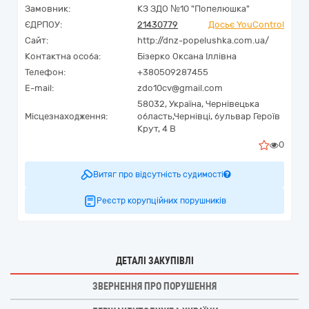
Замовник:
КЗ ЗДО №10 "Попелюшка"
ЄДРПОУ:
21430779
Досьє YouControl
Сайт:
http://dnz-popelushka.com.ua/
Контактна особа:
Бізерко Оксана Іллівна
Телефон:
+380509287455
E-mail:
zdo10cv@gmail.com
58032,
Україна
,
Чернівецька
Місцезнаходження:
область,
Чернівці,
бульвар Героїв
Крут, 4 В
0
Витяг про відсутність судимості
Реєстр корупційних порушників
ДЕТАЛІ ЗАКУПІВЛІ
ЗВЕРНЕННЯ ПРО ПОРУШЕННЯ