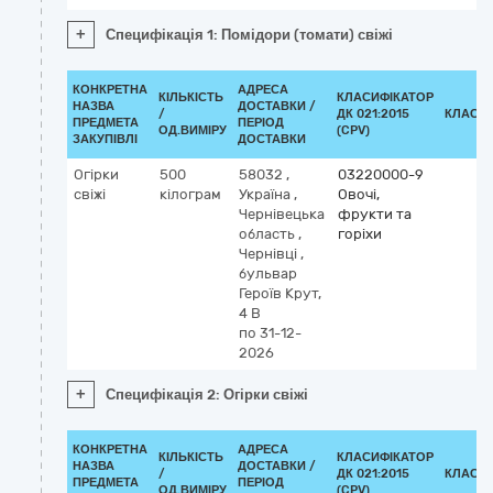
+
Специфікація 1: Помідори (томати) свіжі
КОНКРЕТНА
АДРЕСА
КІЛЬКІСТЬ
КЛАСИФІКАТОР
НАЗВА
ДОСТАВКИ /
/
ДК 021:2015
КЛАСИ
ПРЕДМЕТА
ПЕРІОД
ОД.ВИМІРУ
(CPV)
ЗАКУПІВЛІ
ДОСТАВКИ
Огірки
500
58032
,
03220000-9
свіжі
кілограм
Україна
,
Овочі,
Чернівецька
фрукти та
область
,
горіхи
Чернівці
,
бульвар
Героїв Крут,
4 В
по 31-12-
2026
+
Специфікація 2: Огірки свіжі
КОНКРЕТНА
АДРЕСА
КІЛЬКІСТЬ
КЛАСИФІКАТОР
НАЗВА
ДОСТАВКИ /
/
ДК 021:2015
КЛАСИ
ПРЕДМЕТА
ПЕРІОД
ОД.ВИМІРУ
(CPV)