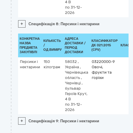
4 В
по 31-12-
2026
+
Специфікація 8: Персики і нектарини
КОНКРЕТНА
АДРЕСА
КІЛЬКІСТЬ
КЛАСИФІКАТОР
НАЗВА
ДОСТАВКИ /
/
ДК 021:2015
КЛАСИ
ПРЕДМЕТА
ПЕРІОД
ОД.ВИМІРУ
(CPV)
ЗАКУПІВЛІ
ДОСТАВКИ
Персики і
150
58032
,
03220000-9
нектарини
кілограм
Україна
,
Овочі,
Чернівецька
фрукти та
область
,
горіхи
Чернівці
,
бульвар
Героїв Крут,
4 В
по 31-12-
2026
+
Специфікація 9: Персики і нектарини