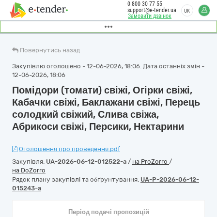
0 800 30 77 55
support@e-tender.ua
UK
Замовити дзвінок
Повернутись назад
Закупівлю оголошено - 12-06-2026, 18:06. Дата останніх змін -
12-06-2026, 18:06
Помідори (томати) свіжі, Огірки свіжі,
Кабачки свіжі, Баклажани свіжі, Перець
солодкий свіжий, Слива свіжа,
Абрикоси свіжі, Персики, Нектарини
Оголошення про проведення.pdf
Закупівля:
UA-2026-06-12-012522-a
/
на ProZorro
/
на DoZorro
Рядок плану закупівлі та обґрунтування:
UA-P-2026-06-12-
015243-a
Період подачі пропозицій