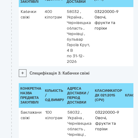
ЗАКУПІВЛІ
ДОСТАВКИ
Кабачки
400
58032
,
03220000-9
свіжі
кілограм
Україна
,
Овочі,
Чернівецька
фрукти та
область
,
горіхи
Чернівці
,
бульвар
Героїв Крут,
4 В
по 31-12-
2026
+
Специфікація 3: Кабачки свіжі
КОНКРЕТНА
АДРЕСА
КІЛЬКІСТЬ
КЛАСИФІКАТОР
НАЗВА
ДОСТАВКИ /
/
ДК 021:2015
КЛАСИ
ПРЕДМЕТА
ПЕРІОД
ОД.ВИМІРУ
(CPV)
ЗАКУПІВЛІ
ДОСТАВКИ
Баклажани
100
58032
,
03220000-9
свіжі
кілограм
Україна
,
Овочі,
Чернівецька
фрукти та
область
,
горіхи
Чернівці
,