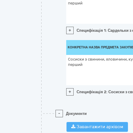
перший
+
Специфікація 1: Сардельки з
КОНКРЕТНА НАЗВА ПРЕДМЕТА ЗАКУПІ
Сосиски з свинини, яловичини, ку
перший
+
Специфікація 2: Сосиски з с
-
Документи
Завантажити архівом