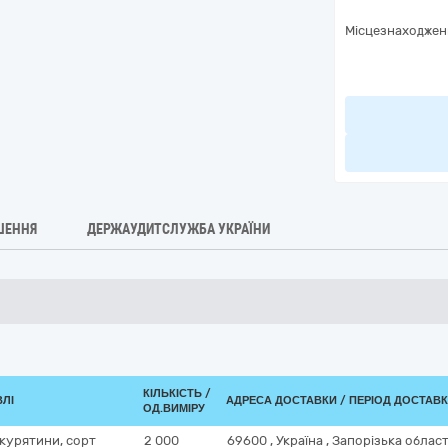
Місцезнаходжен
ШЕННЯ
ДЕРЖАУДИТСЛУЖБА УКРАЇНИ
КІЛЬКІСТЬ /
ВЛІ
АДРЕСА ДОСТАВКИ / ПЕРІОД ДОСТАВ
ОД.ВИМІРУ
 курятини, сорт
2 000
69600
,
Україна
,
Запорізька облас