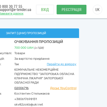
0 800 30 77 55
support@e-tender.ua
ВХІД
РЕЄСТРАЦІЯ
UK
Замовити дзвінок
ЗАПИТ (ЦІНИ) ПРОПОЗИЦІЙ
ОЧІКУВАННЯ ПРОПОЗИЦІЙ
700 000
UAH
(з ПДВ)
купівлі:
Товари
ій:
За вартістю придбання
:
Так
Перейти до відбору
КОМУНАЛЬНЕ НЕКОМЕРЦІЙНЕ
ПІДПРИЄМСТВО "ЗАПОРІЗЬКА ОБЛАСНА
КЛІНІЧНА ЛІКАРНЯ" ЗАПОРІЗЬКОЇ
ОБЛАСНОЇ РАДИ
02006716
Досьє YouControl
а:
Костянтин Стельмаков
+380617698131
skv82zokb@ukr.net