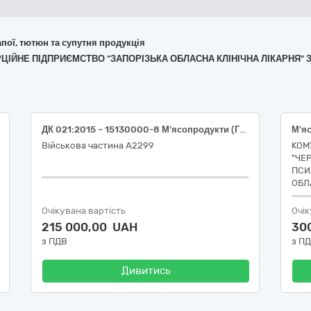
апої, тютюн та супутня продукція
ЕРЦІЙНЕ ПІДПРИЄМСТВО "ЗАПОРІЗЬКА ОБЛАСНА КЛІНІЧНА ЛІКАРНЯ" 
ДК 021:2015 – 15130000-8 М’ясопродукти (Грудинка копчена)
М'я
Військова частина А2299
КОМ
"ЧЕ
ПСИ
ОБЛ
Очікувана вартість
Очік
215 000,00 UAH
30
з ПДВ
з П
Дивитись