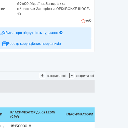
69600,
Україна
,
Запорізька
ня:
область,
м.Запоріжжя,
ОРІХІВСЬКЕ ШОСЕ,
10
0
Витяг про відсутність судимості
Реєстр корупційних порушників
+
-
відкрити всі
закрити всі
КЛАСИФІКАТОР ДК 021:2015
КИ
КЛАСИФІКАТОРИ
(CPV)
ть
,
15130000-8