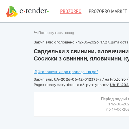
PROZORRO
PROZORRO MARKET
Повернутись назад
Закупівлю оголошено - 12-06-2026, 17:27. Дата остан
Сардельки з свинини, яловичини,
Сосиски з свинини, яловичини, к
Оголошення про проведення.pdf
Закупівля:
UA-2026-06-12-012373-a
/
на ProZorro
Рядок плану закупівлі та обґрунтування:
UA-P-202
Період подачі
з 12-06-202
по 17-06-202