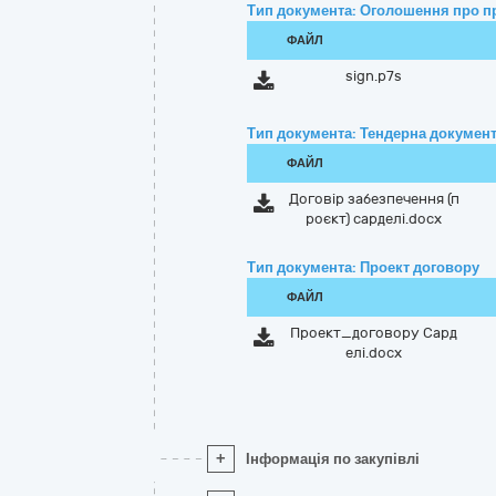
Тип документа: Оголошення про п
ФАЙЛ
sign.p7s
Тип документа: Тендерна документ
ФАЙЛ
Договір забезпечення (п
роєкт) сарделі.docx
Тип документа: Проект договору
ФАЙЛ
Проект_договору Сард
елі.docx
+
Інформація по закупівлі