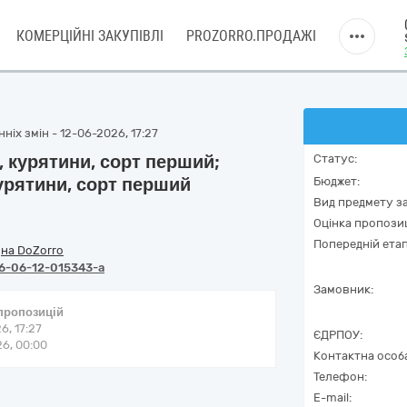
КОМЕРЦІЙНІ ЗАКУПІВЛІ
PROZORRO.ПРОДАЖІ
ніх змін - 12-06-2026, 17:27
 курятини, сорт перший;
Статус:
урятини, сорт перший
Бюджет:
Вид предмету за
Оцінка пропозиц
Попередній етап
/
на DoZorro
6-06-12-015343-a
Замовник:
 пропозицій
6, 17:27
ЄДРПОУ:
6, 00:00
Контактна особ
Телефон:
E-mail: