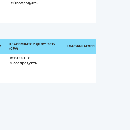
М’ясопродукти
КЛАСИФІКАТОР ДК 021:2015
И
КЛАСИФІКАТОРИ
(CPV)
ь
,
15130000-8
М’ясопродукти