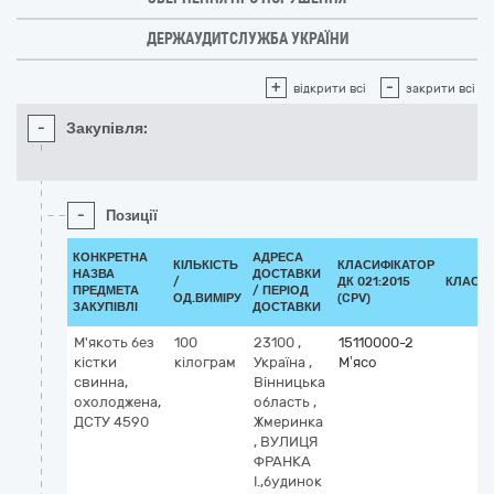
ДЕРЖАУДИТСЛУЖБА УКРАЇНИ
+
-
відкрити всі
закрити всі
-
Закупівля:
-
Позиції
КОНКРЕТНА
АДРЕСА
КІЛЬКІСТЬ
КЛАСИФІКАТОР
НАЗВА
ДОСТАВКИ
/
ДК 021:2015
КЛАСИ
ПРЕДМЕТА
/ ПЕРІОД
ОД.ВИМІРУ
(CPV)
ЗАКУПІВЛІ
ДОСТАВКИ
М'якоть без
100
23100
,
15110000-2
кістки
кілограм
Україна
,
М’ясо
свинна,
Вінницька
охолоджена,
область
,
ДСТУ 4590
Жмеринка
,
ВУЛИЦЯ
ФРАНКА
І.,будинок