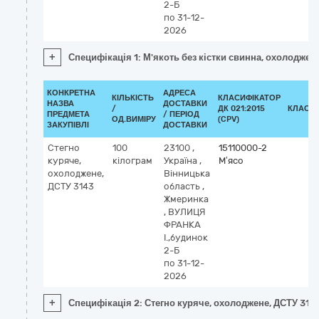
2-Б
по 31-12-
2026
+
Специфікація 1: М'якоть без кістки свинна, охолоджен
КОНКРЕТНА
АДРЕСА
КІЛЬКІСТЬ
КЛАСИФІКАТОР
НАЗВА
ДОСТАВКИ
/
ДК 021:2015
КЛАСИ
ПРЕДМЕТА
/ ПЕРІОД
ОД.ВИМІРУ
(CPV)
ЗАКУПІВЛІ
ДОСТАВКИ
Стегно
100
23100
,
15110000-2
куряче,
кілограм
Україна
,
М’ясо
охолоджене,
Вінницька
ДСТУ 3143
область
,
Жмеринка
,
ВУЛИЦЯ
ФРАНКА
І.,будинок
2-Б
по 31-12-
2026
+
Специфікація 2: Стегно куряче, охолоджене, ДСТУ 314