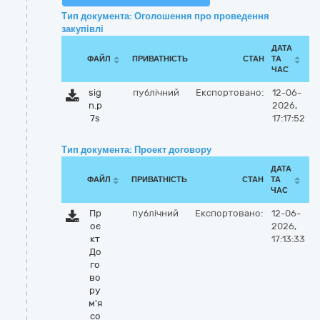
Тип документа: Оголошення про проведення
закупівлі
ДАТА
ФАЙЛ
ПРИВАТНІСТЬ
СТАН
ТА
ЧАС
sig
публічний
Експортовано:
12-06-
n.p
2026,
7s
17:17:52
Тип документа: Проект договору
ДАТА
ФАЙЛ
ПРИВАТНІСТЬ
СТАН
ТА
ЧАС
Пр
публічний
Експортовано:
12-06-
оє
2026,
кт
17:13:33
До
го
во
ру
м'я
со