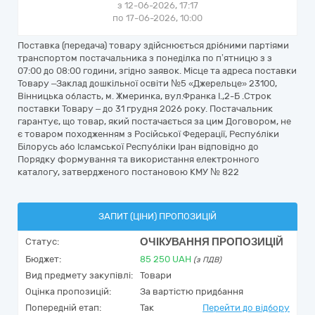
з 12-06-2026, 17:17
по 17-06-2026, 10:00
Поставка (передача) товару здійснюється дрібними партіями
транспортом постачальника з понеділка по п’ятницю з з
07:00 до 08:00 години, згідно заявок. Місце та адреса поставки
Товару –Заклад дошкільної освіти №5 «Джерельце» 23100,
Вінницька область, м. Жмеринка, вул.Франка І.,2-Б .Строк
поставки Товару – до 31 грудня 2026 року. Постачальник
гарантує, що товар, який постачається за цим Договором, не
є товаром походженням з Російської Федерації, Республіки
Білорусь або Ісламської Республіки Іран відповідно до
Порядку формування та використання електронного
каталогу, затвердженого постановою КМУ № 822
ЗАПИТ (ЦІНИ) ПРОПОЗИЦІЙ
ОЧІКУВАННЯ ПРОПОЗИЦІЙ
Статус:
Бюджет:
85 250
UAH
(з ПДВ)
Вид предмету закупівлі:
Товари
Оцінка пропозицій:
За вартістю придбання
Попередній етап:
Так
Перейти до відбору