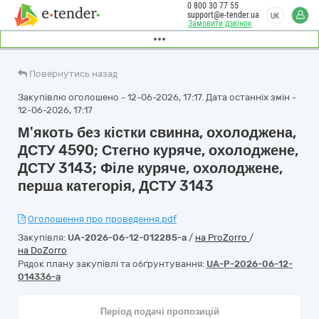
0 800 30 77 55
support@e-tender.ua
UK
Замовити дзвінок
Повернутись назад
Закупівлю оголошено - 12-06-2026, 17:17. Дата останніх змін -
12-06-2026, 17:17
М'якоть без кістки свинна, охолоджена,
ДСТУ 4590; Стегно куряче, охолоджене,
ДСТУ 3143; Філе куряче, охолоджене,
перша категорія, ДСТУ 3143
Оголошення про проведення.pdf
Закупівля:
UA-2026-06-12-012285-a
/
на ProZorro
/
на DoZorro
Рядок плану закупівлі та обґрунтування:
UA-P-2026-06-12-
014336-a
Період подачі пропозицій