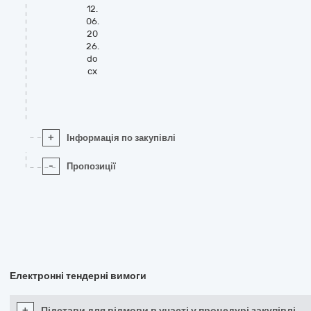
12.
06.
20
26.
do
cx
+
Інформація по закупівлі
-
Пропозиції
Електронні тендерні вимоги
+
Підстави для відмови в участі у процедурі закупівлі