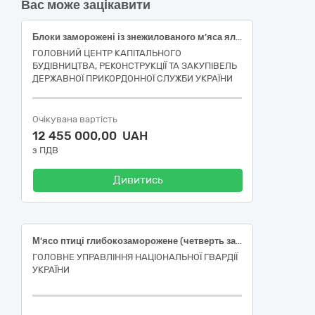
Вас може зацікавити
Блоки заморожені із знежилованого м’яса яловичини 1 сорту
ГОЛОВНИЙ ЦЕНТР КАПІТАЛЬНОГО
БУДІВНИЦТВА, РЕКОНСТРУКЦІЇ ТА ЗАКУПІВЕЛЬ
ДЕРЖАВНОЇ ПРИКОРДОННОЇ СЛУЖБИ УКРАЇНИ
Очікувана вартість
12 455 000,00 UAH
з ПДВ
Дивитись
М’ясо птиці глибокозаморожене (четверть задня)
ГОЛОВНЕ УПРАВЛІННЯ НАЦІОНАЛЬНОЇ ГВАРДІЇ
УКРАЇНИ