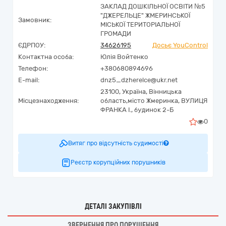
ЗАКЛАД ДОШКІЛЬНОЇ ОСВІТИ №5
"ДЖЕРЕЛЬЦЕ" ЖМЕРИНСЬКОЇ
Замовник:
МІСЬКОЇ ТЕРИТОРІАЛЬНОЇ
ГРОМАДИ
ЄДРПОУ:
34626195
Досьє YouControl
Контактна особа:
Юлія Войтенко
Телефон:
+380680894696
E-mail:
dnz5_dzherelce@ukr.net
23100,
Україна
,
Вінницька
Місцезнаходження:
область,
місто Жмеринка,
ВУЛИЦЯ
ФРАНКА І., будинок 2-Б
0
Витяг про відсутність судимості
Реєстр корупційних порушників
ДЕТАЛІ ЗАКУПІВЛІ
ЗВЕРНЕННЯ ПРО ПОРУШЕННЯ