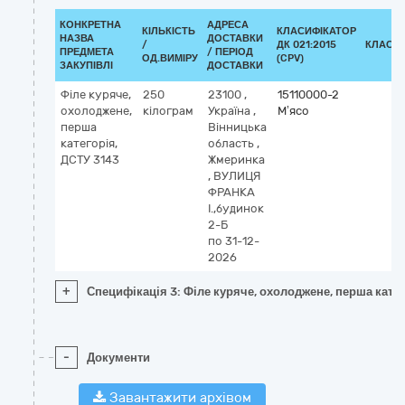
КОНКРЕТНА
АДРЕСА
КІЛЬКІСТЬ
КЛАСИФІКАТОР
НАЗВА
ДОСТАВКИ
/
ДК 021:2015
КЛАСИ
ПРЕДМЕТА
/ ПЕРІОД
ОД.ВИМІРУ
(CPV)
ЗАКУПІВЛІ
ДОСТАВКИ
Філе куряче,
250
23100
,
15110000-2
охолоджене,
кілограм
Україна
,
М’ясо
перша
Вінницька
категорія,
область
,
ДСТУ 3143
Жмеринка
,
ВУЛИЦЯ
ФРАНКА
І.,будинок
2-Б
по 31-12-
2026
+
Специфікація 3: Філе куряче, охолоджене, перша катег
-
Документи
Завантажити архівом