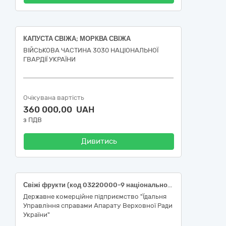
КАПУСТА СВІЖА; МОРКВА СВІЖА
ВІЙСЬКОВА ЧАСТИНА 3030 НАЦІОНАЛЬНОЇ
ГВАРДІЇ УКРАЇНИ
Очікувана вартість
360 000,00 UAH
з ПДВ
Дивитись
Свіжі фрукти (код 03220000-9 національного класифікатора України ДК 021:2015 «Єдиний закупівельний словник»)
Державне комерційне підприємство "Їдальня
Управління справами Апарату Верховної Ради
України"