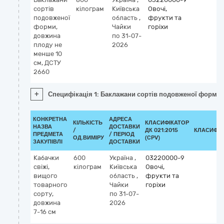
сортів
кілограм
Київська
Овочі,
подовженої
область
,
фрукти та
форми,
Чайки
горіхи
довжина
по 31-07-
плоду не
2026
менше 10
см, ДСТУ
2660
+
Специфікація 1: Баклажани сортів подовженої форми,
КОНКРЕТНА
АДРЕСА
КІЛЬКІСТЬ
КЛАСИФІКАТОР
НАЗВА
ДОСТАВКИ
/
ДК 021:2015
КЛАСИФІК
ПРЕДМЕТА
/ ПЕРІОД
ОД.ВИМІРУ
(CPV)
ЗАКУПІВЛІ
ДОСТАВКИ
Кабачки
600
Україна
,
03220000-9
свіжі,
кілограм
Київська
Овочі,
вищого
область
,
фрукти та
товарного
Чайки
горіхи
сорту,
по 31-07-
довжина
2026
7-16 см