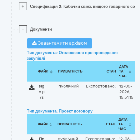
+
Специфікація 2: Кабачки свіжі, вищого товарного сорт
-
Документи
Завантажити архівом
Тип документа: Оголошення про проведення
закупівлі
ДАТА
ФАЙЛ
ПРИВАТНІСТЬ
СТАН
ТА
ЧАС
sig
публічний
Експортовано:
12-06-
n.p
2026,
7s
15:51:15
Тип документа: Проект договору
ДАТА
ФАЙЛ
ПРИВАТНІСТЬ
СТАН
ТА
ЧАС
Пр
публічний
Експортовано:
12-06-