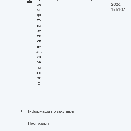
оє
2026,
кт
15:51:07
до
го
во
ру
Ба
кл
аж
ан,
ка
ба
чо
к.d
oc
x
+
Інформація по закупівлі
-
Пропозиції