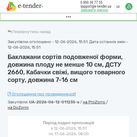
0 800 30 77 55
support@e-tender.ua
UK
Замовити дзвінок
Повернутись назад
Закупівлю оголошено - 12-06-2026, 15:51. Дата останніх змін -
12-06-2026, 15:51
Баклажани сортів подовженої форми,
довжина плоду не менше 10 см, ДСТУ
2660, Кабачки свіжі, вищого товарного
сорту, довжина 7-16 см
Оголошення про проведення.pdf
Закупівля:
UA-2026-06-12-011235-a
/
на ProZorro
/
на DoZorro
Період подачі пропозицій
з 12-06-2026, 15:51
по 17-06-2026, 08:00