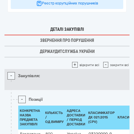
Реєстр корупційних порушників
ДЕТАЛІ ЗАКУПІВЛІ
ЗВЕРНЕННЯ ПРО ПОРУШЕННЯ
ДЕРЖАУДИТСЛУЖБА УКРАЇНИ
+
-
відкрити всі
закрити всі
-
Закупівля:
-
Позиції
КОНКРЕТНА
АДРЕСА
КІЛЬКІСТЬ
КЛАСИФІКАТОР
НАЗВА
ДОСТАВКИ
/
ДК 021:2015
КЛАСИФІ
ПРЕДМЕТА
/ ПЕРІОД
ОД.ВИМІРУ
(CPV)
ЗАКУПІВЛІ
ДОСТАВКИ
Баклажани
800
Україна
,
03220000-9