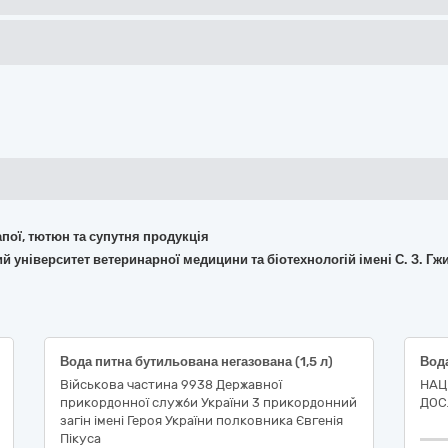
апої, тютюн та супутня продукція
й університет ветеринарної медицини та біотехнологій імені С. З. Гж
Вода питна бутильована негазована (1,5 л)
Військова частина 9938 Державної
НАЦ
прикордонної служби України 3 прикордонний
ДОС
загін імені Героя України полковника Євгенія
Пікуса