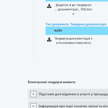
Додаток 4 до тендерноі
_ документаціі_ (14).doc
x
Тип документа: Тендерна документація
ФАЙЛ
Тендерна документація з
а Особливостями.docx
Електронні тендерні вимоги
+
Підстави для відмови в участі у процеду
+
Інформація про інші технічні, якісні та 