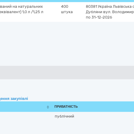
ований на натуральних
400
80381
Україна
Львівська 
вівалент) 1,0 л /1,25 л
штука
Дубляни
вул. Володимира
по 31-12-2026
ення закупівлі
ПРИВАТНІСТЬ
публічний