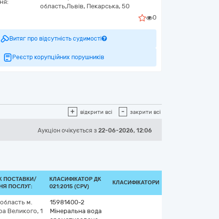
ня:
область,
Львів,
Пекарська, 50
0
Витяг про відсутність судимості
Реєстр корупційних порушників
+
-
відкрити всі
закрити всі
Аукціон
очікується
з
22-06-2026, 12:06
К ПОСТАВКИ/
КЛАСИФІКАТОР ДК
КЛАСИФІКАТОРИ
НЯ ПОСЛУГ:
021:2015 (CPV)
 область
м.
15981400-2
а Великого, 1
Мінеральна вода