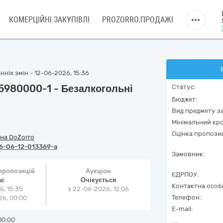
КОМЕРЦІЙНІ ЗАКУПІВЛІ
PROZORRO.ПРОДАЖІ
ніх змін - 12-06-2026, 15:36
15980000-1 - Безалкогольні
Статус:
Бюджет:
Вид предмету за
Мінімальний кро
Оцінка пропозиц
на DoZorro
6-06-12-013369-a
Замовник:
 пропозицій
Аукціон
ЄДРПОУ:
ає
Очікується
Контактна особ
6, 15:35
з
22-06-2026, 12:06
Телефон:
6, 00:00
E-mail:
00:00