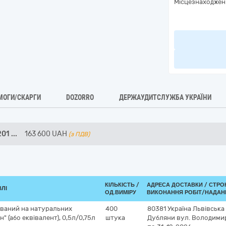
Місцезнаходжен
МОГИ/СКАРГИ
DOZORRO
ДЕРЖАУДИТСЛУЖБА УКРАЇНИ
201
...
163 600
UAH
(з ПДВ)
КІЛЬКІСТЬ /
АДРЕСА ДОСТАВКИ /
СТРО
ВЛІ
ОД.ВИМІРУ
ВИКОНАННЯ РОБІТ/НАДАН
ований на натуральних
400
80381
Україна
Львівська
 (або еквівалент), 0,5л/0,75л
штука
Дубляни
вул. Володимир