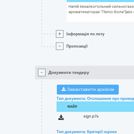
Напій безалкогольний сильногаз
ароматизаторах "Пепсі-Кола"(або ек
+
Інформація по лоту
-
Пропозиції
-
Документи тендеру
Завантажити архівом
Тип документа: Оголошення про провед
ФАЙЛ
sign.p7s
Тип документа: Критерії оцінки