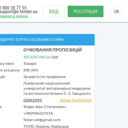
0 800 30 77 55
support@e-tender.ua
ВХІД
РЕЄСТРАЦІЯ
UK
Замовити дзвінок
ВІДКРИТІ ТОРГИ З ОСОБЛИВОСТЯМИ
ОЧІКУВАННЯ ПРОПОЗИЦІЙ
163 600
UAH
(з ПДВ)
купівлі:
Товари
к аукціону:
818 UAH
ій:
За вартістю придбання
Львівський національний
університет ветеринарної медицини
та біотехнологій імені С. З. Гжицького
00492990
Досьє YouControl
а:
Федан Іван Степанович
+380986627634
fedan.vet@gmail.com
79010,
Україна
,
Львівська