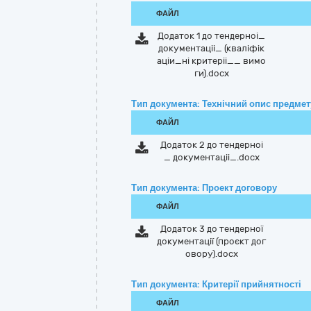
ФАЙЛ
Додаток 1 до тендерноі_
документаціі_ (кваліфік
аціи_ні критеріі__ вимо
ги).docx
Тип документа: Технічний опис предмету
ФАЙЛ
Додаток 2 до тендерноі
_ документаціі_.docx
Тип документа: Проект договору
ФАЙЛ
Додаток 3 до тендерної
документації (проєкт дог
овору).docx
Тип документа: Критерії прийнятності
ФАЙЛ