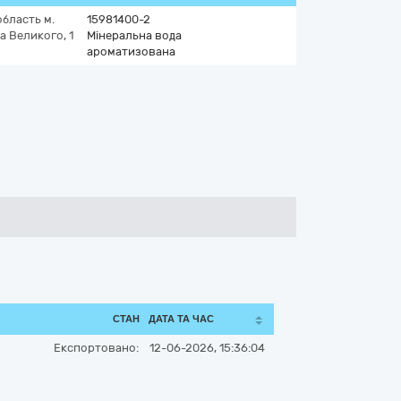
область
м.
15981400-2
 Великого, 1
Мінеральна вода
ароматизована
СТАН
ДАТА ТА ЧАС
Експортовано:
12-06-2026, 15:36:04