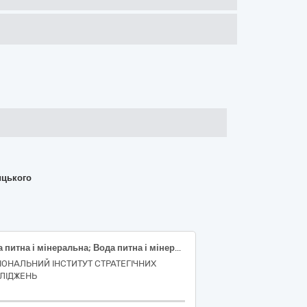
ицького
Вода питна і мінеральна; Вода питна і мінеральна; Вода питна і мінеральна
ІОНАЛЬНИЙ ІНСТИТУТ СТРАТЕГІЧНИХ
ЛІДЖЕНЬ