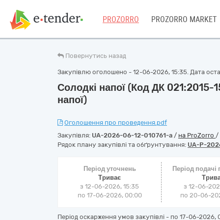
PROZORRO
PROZORRO MARKET
Повернутись назад
Закупівлю оголошено - 12-06-2026, 15:35. Дата остан
Солодкі напої (Код ДК 021:2015-
напої)
Оголошення про проведення.pdf
Закупівля:
UA-2026-06-12-010761-a
/
на ProZorro
/
Рядок плану закупівлі та обґрунтування:
UA-P-202
Період уточнень
Період подачі
Триває
Трив
з 12-06-2026, 15:35
з 12-06-202
по 17-06-2026, 00:00
по 20-06-202
Період оскарження умов закупівлі - по
17-06-2026, 