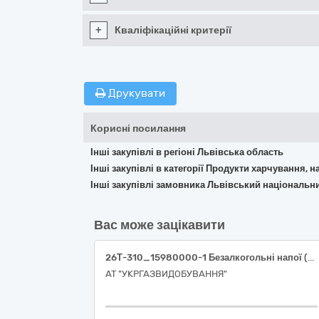
+
Кваліфікаційні критерії
Друкувати
Корисні посилання
Інші закупівлі в регіоні Львівська область
Інші закупівлі в категорії Продукти харчування, н
Інші закупівлі замовника Львівський національни
Вас може зацікавити
26Т-310_15980000-1 Безалкогольні напої (Безалкогольні напої в асортименті)
АТ "УКРГАЗВИДОБУВАННЯ"