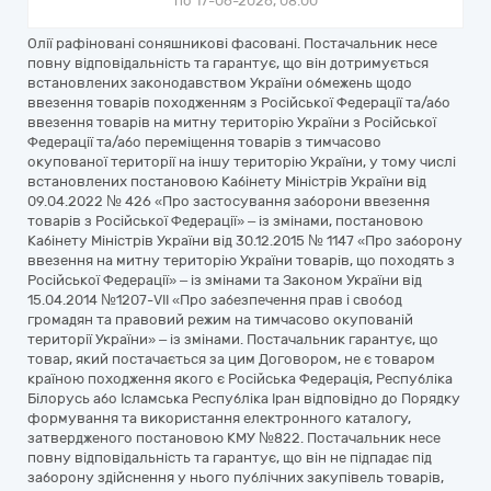
по 17-06-2026, 08:00
Олії рафіновані соняшникові фасовані. Постачальник несе
повну відповідальність та гарантує, що він дотримується
встановлених законодавством України обмежень щодо
ввезення товарів походженням з Російської Федерації та/або
ввезення товарів на митну територію України з Російської
Федерації та/або переміщення товарів з тимчасово
окупованої території на іншу територію України, у тому числі
встановлених постановою Кабінету Міністрів України від
09.04.2022 № 426 «Про застосування заборони ввезення
товарів з Російської Федерації» – із змінами, постановою
Кабінету Міністрів України від 30.12.2015 № 1147 «Про заборону
ввезення на митну територію України товарів, що походять з
Російської Федерації» – із змінами та Законом України від
15.04.2014 №1207-VII «Про забезпечення прав і свобод
громадян та правовий режим на тимчасово окупованій
території України» – із змінами. Постачальник гарантує, що
товар, який постачається за цим Договором, не є товаром
країною походження якого є Російська Федерація, Республіка
Білорусь або Ісламська Республіка Іран відповідно до Порядку
формування та використання електронного каталогу,
затвердженого постановою КМУ №822. Постачальник несе
повну відповідальність та гарантує, що він не підпадає під
заборону здійснення у нього публічних закупівель товарів,