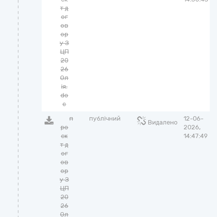
т д
ог
ов
ор
у З
ЦП
20
26
Ол
ія.
do
c
п
публічний
12-06-
Видалено
ро
2026,
єк
14:47:49
т д
ог
ов
ор
у З
ЦП
20
26
Ол