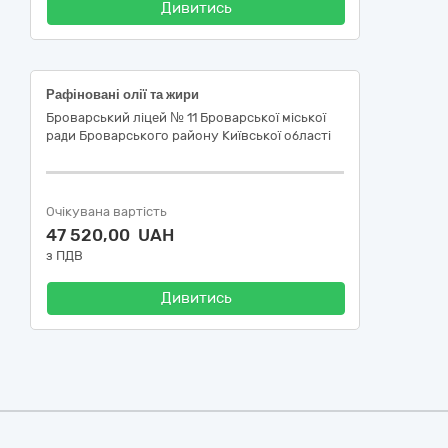
Дивитись
Рафіновані олії та жири
Броварський ліцей № 11 Броварської міської
ради Броварського району Київської області
Очікувана вартість
47 520,00 UAH
з ПДВ
Дивитись