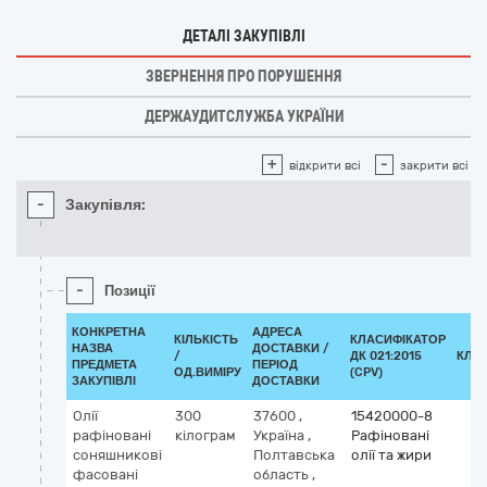
ДЕТАЛІ ЗАКУПІВЛІ
ЗВЕРНЕННЯ ПРО ПОРУШЕННЯ
ДЕРЖАУДИТСЛУЖБА УКРАЇНИ
+
-
відкрити всі
закрити всі
-
Закупівля:
-
Позиції
КОНКРЕТНА
АДРЕСА
КІЛЬКІСТЬ
КЛАСИФІКАТОР
НАЗВА
ДОСТАВКИ /
/
ДК 021:2015
КЛА
ПРЕДМЕТА
ПЕРІОД
ОД.ВИМІРУ
(CPV)
ЗАКУПІВЛІ
ДОСТАВКИ
Олії
300
37600
,
15420000-8
рафіновані
кілограм
Україна
,
Рафіновані
соняшникові
Полтавська
олії та жири
фасовані
область
,