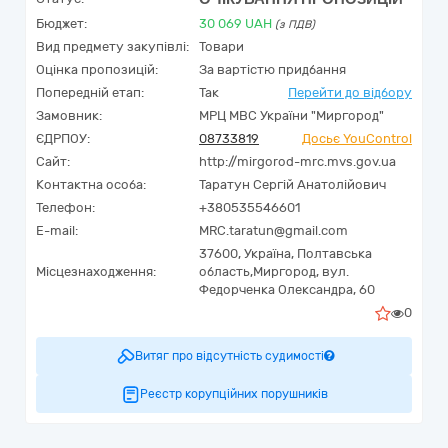
Бюджет:
30 069
UAH
(з ПДВ)
Вид предмету закупівлі:
Товари
Оцінка пропозицій:
За вартістю придбання
Попередній етап:
Так
Перейти до відбору
Замовник:
МРЦ МВС України "Миргород"
ЄДРПОУ:
08733819
Досьє YouControl
Сайт:
http://mirgorod-mrc.mvs.gov.ua
Контактна особа:
Таратун Сергій Анатолійович
Телефон:
+380535546601
E-mail:
MRC.taratun@gmail.com
37600,
Україна
,
Полтавська
Місцезнаходження:
область,
Миргород,
вул.
Федорченка Олександра, 60
0
Витяг про відсутність судимості
Реєстр корупційних порушників