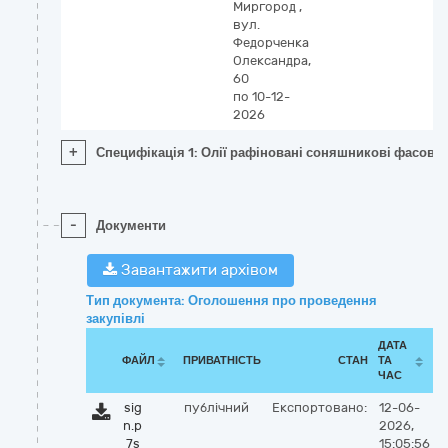
Миргород
,
вул.
Федорченка
Олександра,
60
по 10-12-
2026
+
Специфікація 1: Олії рафіновані соняшникові фасован
-
Документи
Завантажити архівом
Тип документа: Оголошення про проведення
закупівлі
ДАТА
ФАЙЛ
ПРИВАТНІСТЬ
СТАН
ТА
ЧАС
sig
публічний
Експортовано:
12-06-
n.p
2026,
7s
15:05:56