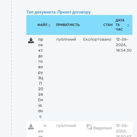
Тип документа: Проект договору
ДАТА
ФАЙЛ
ПРИВАТНІСТЬ
СТАН
ТА
ЧАС
пр
публічний
Експортовано:
12-06-
оє
2026,
кт
14:54:30
до
го
во
ру
ЗЦ
П
20
26
Ол
ія.
do
c
п
публічний
12-06-
Видалено
ро
2026,
єк
14:50:43