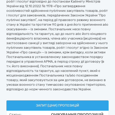
робіт і послуг відповідно до постанови Кабінету Міністрів
України від 12.10.2022 № 1178 «Про затвердження
особливостей здійснення публічних закупівель товарів, робіт
і послуг для замовників, передбачених Законом України “Про
публічні закупівлі”, на період дії правового режиму воєнного
стану в Україні та протягом 90 днів з дня його припинення або
скасування» – із змінами. Постачальник несе повну
відповідальність та гарантує, що до нього або його кінцевого
бенефеціарного власника, члена або учасника (акціонера) не
застосовано санкції у вигляді заборони на здійснення у нього
публічних закупівель товарів, робіт і послуг згідно із Законом
України «Про санкції» – із змінами, крім випадку, коли активи
Постачальника в установленому законодавством порядку
передані в управління АРМА, в період строку дії договору (в
т.ч. його виконання). Постачальник несе повну
відповідальність та гарантує, що населений пункт, який є
місцезнаходженням Постачальника та/або походженням
товару, який закуповується за цим договором, не визнано в
умовах воєнного стану тимчасово окупованою територією,
відповідно до норм чинного законодавства України.
ЗАПИТ (ЦІНИ) ПРОПОЗИЦІЙ
ОЧІКУВАННЯ ПРОПОЗИЦІЙ
Статус: