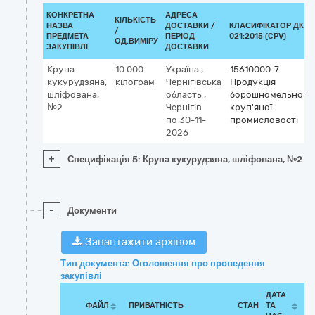
КОНКРЕТНА
АДРЕСА
КІЛЬКІСТЬ
НАЗВА
ДОСТАВКИ /
КЛАСИФІКАТОР ДК
/
ПРЕДМЕТА
ПЕРІОД
021:2015 (CPV)
ОД.ВИМІРУ
ЗАКУПІВЛІ
ДОСТАВКИ
Крупа
10 000
Україна
,
15610000-7
кукурудзяна,
кілограм
Чернігівська
Продукція
шліфована,
область
,
борошномельно-
№2
Чернігів
круп'яної
по 30-11-
промисловості
2026
+
Специфікація 5: Крупа кукурудзяна, шліфована, №2
-
Документи
Завантажити архівом
Тип документа: Оголошення про проведення
закупівлі
ДАТА
ФАЙЛ
ПРИВАТНІСТЬ
СТАН
ТА