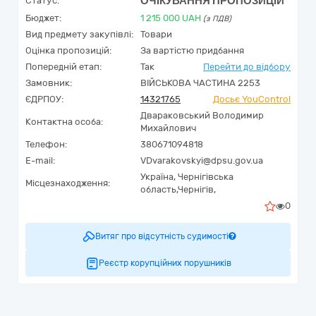
ОЧІКУВАННЯ ПРОПОЗИЦІЙ
Статус:
Бюджет:
1 215 000
UAH
(з ПДВ)
Вид предмету закупівлі:
Товари
Оцінка пропозицій:
За вартістю придбання
Попередній етап:
Так
Перейти до відбору
Замовник:
ВІЙСЬКОВА ЧАСТИНА 2253
ЄДРПОУ:
14321765
Досьє YouControl
Двараковський Володимир
Контактна особа:
Михайлович
Телефон:
380671094818
E-mail:
VDvarakovskyi@dpsu.gov.ua
Україна
,
Чернігівська
Місцезнаходження:
область,
Чернігів,
0
Витяг про відсутність судимості
Реєстр корупційних порушників