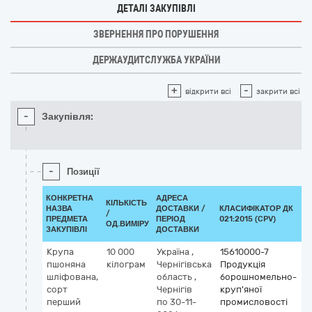
ДЕТАЛІ ЗАКУПІВЛІ
ЗВЕРНЕННЯ ПРО ПОРУШЕННЯ
ДЕРЖАУДИТСЛУЖБА УКРАЇНИ
+
-
відкрити всі
закрити всі
-
Закупівля:
-
Позиції
КОНКРЕТНА
АДРЕСА
КІЛЬКІСТЬ
НАЗВА
ДОСТАВКИ /
КЛАСИФІКАТОР ДК
/
К
ПРЕДМЕТА
ПЕРІОД
021:2015 (CPV)
ОД.ВИМІРУ
ЗАКУПІВЛІ
ДОСТАВКИ
Крупа
10 000
Україна
,
15610000-7
пшоняна
кілограм
Чернігівська
Продукція
шліфована,
область
,
борошномельно-
сорт
Чернігів
круп'яної
перший
по 30-11-
промисловості