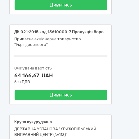
Дивитись
ДК 021:2015 код 15610000-7 Продукція борошномельно-круп'яної промисловості (Борошно для філії "Каскад Київських ГЕС і ГАЕС" ПрАТ "Укргідроенерго")
Приватне акціонерне товариство
"Укргідроенерго"
Очікувана вартість
64 166,67 UAH
без ПДВ
Дивитись
Крупа кукурудзяна
ДЕРЖАВНА УСТАНОВА "КРИЖОПІЛЬСЬКИЙ
ВИПРАВНИЙ ЦЕНТР (№113)"