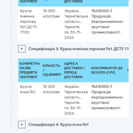
ЗАКУПІВЛІ
ДОСТАВКИ
Крупа
10 000
Україна
,
15610000-7
ячмінна
кілограм
Чернігівська
Продукція
перлова
область
,
борошномельно-
№1, ДСТУ
Чернігів
круп'яної
7700
по 30-11-
промисловості
2026
+
Специфікація 3: Крупа ячмінна перлова №1, ДСТУ 770
КОНКРЕТНА
АДРЕСА
КІЛЬКІСТЬ
НАЗВА
ДОСТАВКИ /
КЛАСИФІКАТОР ДК
/
КЛ
ПРЕДМЕТА
ПЕРІОД
021:2015 (CPV)
ОД.ВИМІРУ
ЗАКУПІВЛІ
ДОСТАВКИ
Крупа
10 000
Україна
,
15610000-7
ячна №1
кілограм
Чернігівська
Продукція
область
,
борошномельно-
Чернігів
круп'яної
по 30-11-
промисловості
2026
+
Специфікація 4: Крупа ячна №1