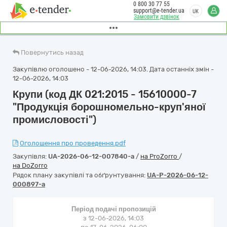
0 800 30 77 55
support@e-tender.ua
UK
Замовити дзвінок
Повернутись назад
Закупівлю оголошено - 12-06-2026, 14:03. Дата останніх змін -
12-06-2026, 14:03
Крупи (код ДК 021:2015 - 15610000-7
"Продукція борошномельно-круп'яної
промисловості")
Оголошення про проведення.pdf
Закупівля:
UA-2026-06-12-007840-a
/
на ProZorro
/
на DoZorro
Рядок плану закупівлі та обґрунтування:
UA-P-2026-06-12-
000897-a
Період подачі пропозицій
з 12-06-2026, 14:03