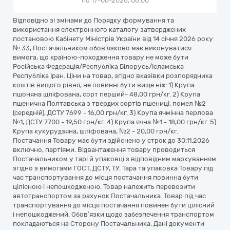
по 17-06-2026, 06:00
Відповідно зі змінами до Порядку формування та
використання електронного каталогу затверджених
постановою Кабінету Міністрів України від 14 січня 2026 року
№ 33, Постачальником обов’язково має виконуватися
вимога, що країною-походження товару не може бути
Російська Федерація/Республіка Білорусь/Ісламська
Республіка Іран. Ціни на товар, згідно вказівки розпорядника
коштів вищого рівня, не повинні бути вище ніж: 1) Крупа
пшоняна шліфована, сорт перший- 48,00 грн/кг. 2) Крупа
пшенична Полтавська з твердих сортів пшениці, помел №2
(середній), ДСТУ 7699 - 16,00 грн/кг. 3) Крупа ячмінна перлова
№1, ДСТУ 7700 - 19,50 грн/кг. 4) Крупа ячна №1 - 18,00 грн/кг. 5)
Крупа кукурудзяна, шліфована, №2 - 20,00 грн/кг.
Постачання Товару має бути здійснено у строк до 30.11.2026
включно, партіями. Відвантаження товару проводиться
Постачальником у тарі й упаковці з відповідним маркуванням
згідно з вимогами ГОСТ, ДСТУ, ТУ. Тара та упаковка Товару під
час транспортування до місця постачання повинна бути
цілісною і непошкодженою. Товар належить перевозити
автотранспортом за рахунок Постачальника. Товар під час
транспортування до місця постачання повинен бути цілісний
і непошкоджений. Обов’язки щодо забезпечення транспортом
покладаються на Сторону Постачальника. Дані документи