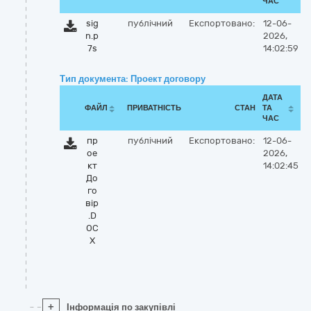
ЧАС
sig
публічний
Експортовано:
12-06-
n.p
2026,
7s
14:02:59
Тип документа: Проект договору
ДАТА
ФАЙЛ
ПРИВАТНІСТЬ
СТАН
ТА
ЧАС
пр
публічний
Експортовано:
12-06-
ое
2026,
кт
14:02:45
До
го
вір
.D
OC
X
+
Інформація по закупівлі