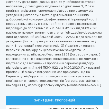
Договору до 10 календарних днів, та у найкоротші строки
направляє Договір для узгодження і підписання. 2) У разі
прийняття рішення переможцем відбору про відмову від
укладення Договору, з метою дотримання принципів
добросовісної конкуренції, ефективності і пропорційності,
переможець відбору в день прийняття такого рішення має
відповідно до положень п.п. 2 п. 64 ПКМУ 822 від 14.09.2020
надіслати на електронну пошту: chernigiv_zagin@dpsu.gov.ua
лист адресований «військовій частині 2253» шодо відмови від
укладення Договору на умовах визначених замовником у
запиті пропозицій постачальників. 3) У разі не виконання
переможцем відбору вищезазначених заходів та не
надходження до військової частини 2253 Договору у строк 5
календарних днів з дня визначення переможця відбору, це є
підставою для відхилення пропозиції переможця відбору
відповідно до п.п.1 п. 64 ПКМУ 822 від 14.09.2020. При наданні
пропозицій в закупівлі, учасник має врахувати, що на
Переможця відбору в т.ч. покладається оплата усіх витрат,
пов’язаних з пересилкою документів (договір, сертифікати,
накладні і т.д.) через кур’єрську службу («Нова пошта» або ін.).
ЗАПИТ (ЦІНИ) ПРОПОЗИЦІЙ