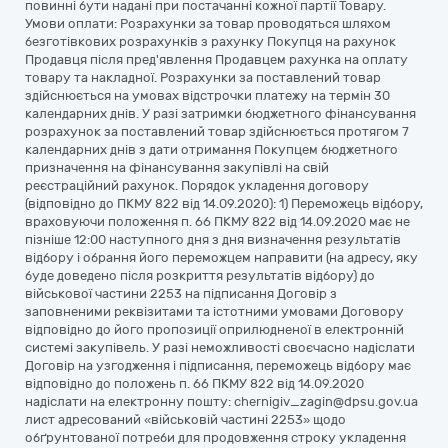
повинні бути надані при постачанні кожної партії Товару.
Умови оплати: Розрахунки за товар проводяться шляхом
безготівкових розрахунків з рахунку Покупця на рахунок
Продавця після пред'явлення Продавцем рахунка на оплату
товару та накладної. Розрахунки за поставлений товар
здійснюється на умовах відстрочки платежу на термін 30
календарних днів. У разі затримки бюджетного фінансування
розрахунок за поставлений товар здійснюється протягом 7
календарних днів з дати отримання Покупцем бюджетного
призначення на фінансування закупівлі на свій
реєстраційний рахунок. Порядок укладення договору
(відповідно до ПКМУ 822 від 14.09.2020): 1) Переможець відбору,
враховуючи положення п. 66 ПКМУ 822 від 14.09.2020 має не
пізніше 12:00 наступного дня з дня визначення результатів
відбору і обрання його переможцем направити (на адресу, яку
буде доведено після розкриття результатів відбору) до
військової частини 2253 на підписання Договір з
заповненими реквізитами та істотними умовами Договору
відповідно до його пропозиції оприлюдненої в електронній
системі закупівель. У разі неможливості своєчасно надіслати
Договір на узгодження і підписання, переможець відбору має
відповідно до положень п. 66 ПКМУ 822 від 14.09.2020
надіслати на електронну пошту: chernigiv_zagin@dpsu.gov.ua
лист адресований «військовій частині 2253» щодо
обґрунтованої потреби для продовження строку укладення