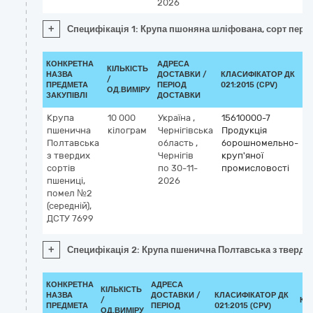
2026
+
Специфікація 1: Крупа пшоняна шліфована, сорт пер
КОНКРЕТНА
АДРЕСА
КІЛЬКІСТЬ
НАЗВА
ДОСТАВКИ /
КЛАСИФІКАТОР ДК
/
К
ПРЕДМЕТА
ПЕРІОД
021:2015 (CPV)
ОД.ВИМІРУ
ЗАКУПІВЛІ
ДОСТАВКИ
Крупа
10 000
Україна
,
15610000-7
пшенична
кілограм
Чернігівська
Продукція
Полтавська
область
,
борошномельно-
з твердих
Чернігів
круп'яної
сортів
по 30-11-
промисловості
пшениці,
2026
помел №2
(середній),
ДСТУ 7699
+
Специфікація 2: Крупа пшенична Полтавська з твердих
КОНКРЕТНА
АДРЕСА
КІЛЬКІСТЬ
НАЗВА
ДОСТАВКИ /
КЛАСИФІКАТОР ДК
/
КЛ
ПРЕДМЕТА
ПЕРІОД
021:2015 (CPV)
ОД.ВИМІРУ