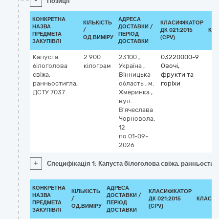
-
Позиції
КОНКРЕТНА
АДРЕСА
КІЛЬКІСТЬ
КЛАСИФІКАТОР
НАЗВА
ДОСТАВКИ /
/
ДК 021:2015
КЛ
ПРЕДМЕТА
ПЕРІОД
ОД.ВИМІРУ
(CPV)
ЗАКУПІВЛІ
ДОСТАВКИ
Капуста
2 900
23100
,
03220000-9
білоголова
кілограм
Україна
,
Овочі,
свіжа,
Вінницька
фрукти та
ранньостигла,
область
,
м.
горіхи
ДСТУ 7037
Жмеринка
,
вул.
В'ячеслава
Чорновола,
12
по 01-09-
2026
+
Специфікація 1: Капуста білоголова свіжа, ранньостиг
КОНКРЕТНА
АДРЕСА
КІЛЬКІСТЬ
КЛАСИФІКАТОР
НАЗВА
ДОСТАВКИ /
/
ДК 021:2015
КЛАСИФ
ПРЕДМЕТА
ПЕРІОД
ОД.ВИМІРУ
(CPV)
ЗАКУПІВЛІ
ДОСТАВКИ