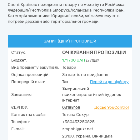
Овочі. Країною походження товару не може бути Російська
Федерація/Республіка Білорусь/Ісламська Республіка Іран.
Категорія замовника: Юридичні особи, які забезпечують
потреби держави або територіальної громади.
ЗАПИТ (ЦІНИ) ПРОПОЗИЦІЙ
ОЧІКУВАННЯ ПРОПОЗИЦІЙ
Статус:
Бюджет:
171 700
UAH
(з ПДВ)
Вид предмету закупівлі:
Товари
Оцінка пропозицій:
За вартістю придбання
Попередній етап:
Так
Перейти до відбору
Жмеринський
Замовник:
психоневрологічний будинок-
інтернат
ЄДРПОУ:
03188168
Досьє YouControl
Контактна особа:
Тетяна Сокур
Телефон:
+380433250825
E-mail:
zmpnbi@ukr.net
23100,
Україна
,
Вінницька