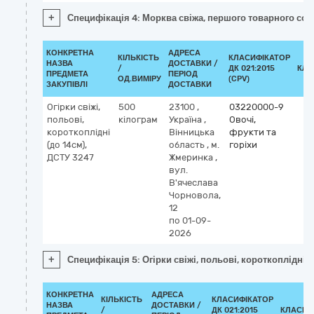
+
Специфікація 4: Морква свіжа, першого товарного сор
КОНКРЕТНА
АДРЕСА
КІЛЬКІСТЬ
КЛАСИФІКАТОР
НАЗВА
ДОСТАВКИ /
/
ДК 021:2015
КЛА
ПРЕДМЕТА
ПЕРІОД
ОД.ВИМІРУ
(CPV)
ЗАКУПІВЛІ
ДОСТАВКИ
Огірки свіжі,
500
23100
,
03220000-9
польові,
кілограм
Україна
,
Овочі,
короткоплідні
Вінницька
фрукти та
(до 14см),
область
,
м.
горіхи
ДСТУ 3247
Жмеринка
,
вул.
В'ячеслава
Чорновола,
12
по 01-09-
2026
+
Специфікація 5: Огірки свіжі, польові, короткоплідні 
КОНКРЕТНА
АДРЕСА
КІЛЬКІСТЬ
КЛАСИФІКАТОР
НАЗВА
ДОСТАВКИ /
/
ДК 021:2015
КЛАСИФ