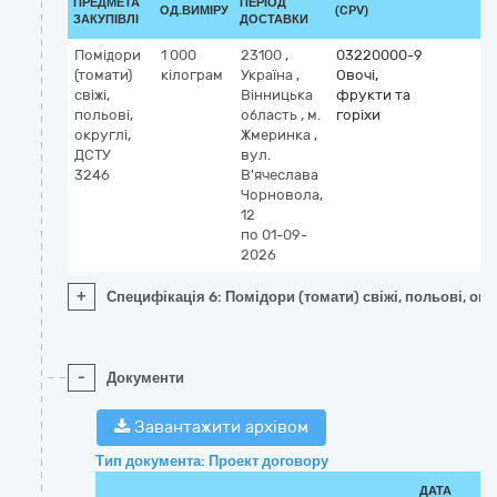
ПРЕДМЕТА
ПЕРІОД
ОД.ВИМІРУ
(CPV)
ЗАКУПІВЛІ
ДОСТАВКИ
Помідори
1 000
23100
,
03220000-9
(томати)
кілограм
Україна
,
Овочі,
свіжі,
Вінницька
фрукти та
польові,
область
,
м.
горіхи
округлі,
Жмеринка
,
ДСТУ
вул.
3246
В'ячеслава
Чорновола,
12
по 01-09-
2026
+
Специфікація 6: Помідори (томати) свіжі, польові, окр
-
Документи
Завантажити архівом
Тип документа: Проект договору
ДАТА