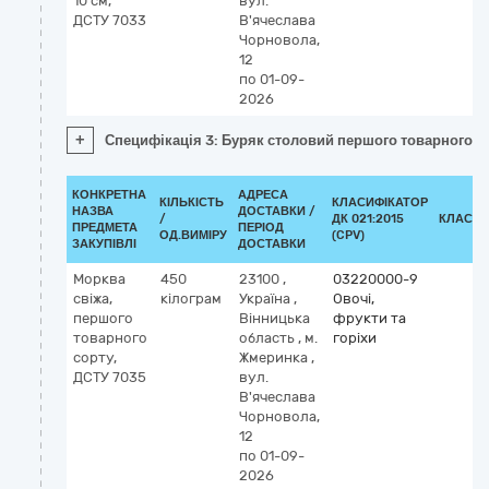
10 см,
вул.
ДСТУ 7033
В'ячеслава
Чорновола,
12
по 01-09-
2026
+
Специфікація 3: Буряк столовий першого товарного со
КОНКРЕТНА
АДРЕСА
КІЛЬКІСТЬ
КЛАСИФІКАТОР
НАЗВА
ДОСТАВКИ /
/
ДК 021:2015
КЛАСИФ
ПРЕДМЕТА
ПЕРІОД
ОД.ВИМІРУ
(CPV)
ЗАКУПІВЛІ
ДОСТАВКИ
Морква
450
23100
,
03220000-9
свіжа,
кілограм
Україна
,
Овочі,
першого
Вінницька
фрукти та
товарного
область
,
м.
горіхи
сорту,
Жмеринка
,
ДСТУ 7035
вул.
В'ячеслава
Чорновола,
12
по 01-09-
2026