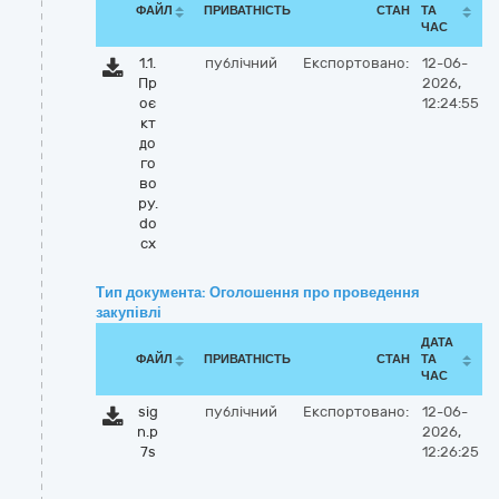
ФАЙЛ
ПРИВАТНІСТЬ
СТАН
ТА
ЧАС
1.1.
публічний
Експортовано:
12-06-
Пр
2026,
оє
12:24:55
кт
до
го
во
ру.
do
cx
Тип документа: Оголошення про проведення
закупівлі
ДАТА
ФАЙЛ
ПРИВАТНІСТЬ
СТАН
ТА
ЧАС
sig
публічний
Експортовано:
12-06-
n.p
2026,
7s
12:26:25