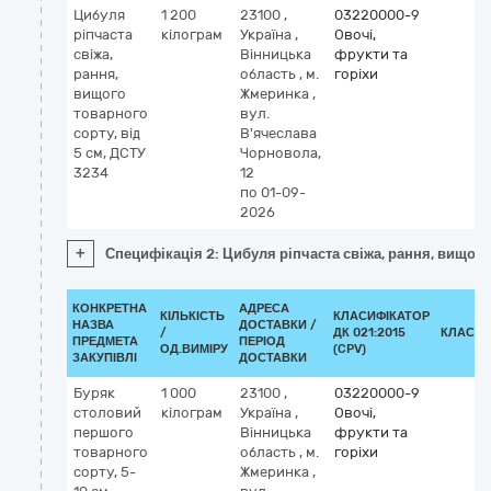
Цибуля
1 200
23100
,
03220000-9
ріпчаста
кілограм
Україна
,
Овочі,
свіжа,
Вінницька
фрукти та
рання,
область
,
м.
горіхи
вищого
Жмеринка
,
товарного
вул.
сорту, від
В'ячеслава
5 см, ДСТУ
Чорновола,
3234
12
по 01-09-
2026
+
Специфікація 2: Цибуля ріпчаста свіжа, рання, вищого 
КОНКРЕТНА
АДРЕСА
КІЛЬКІСТЬ
КЛАСИФІКАТОР
НАЗВА
ДОСТАВКИ /
/
ДК 021:2015
КЛАСИФ
ПРЕДМЕТА
ПЕРІОД
ОД.ВИМІРУ
(CPV)
ЗАКУПІВЛІ
ДОСТАВКИ
Буряк
1 000
23100
,
03220000-9
столовий
кілограм
Україна
,
Овочі,
першого
Вінницька
фрукти та
товарного
область
,
м.
горіхи
сорту, 5-
Жмеринка
,