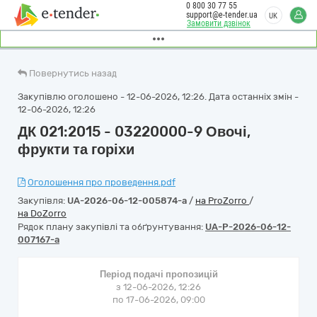
0 800 30 77 55
support@e-tender.ua
UK
Замовити дзвінок
Повернутись назад
Закупівлю оголошено - 12-06-2026, 12:26. Дата останніх змін -
12-06-2026, 12:26
ДК 021:2015 - 03220000-9 Овочі,
фрукти та горіхи
Оголошення про проведення.pdf
Закупівля:
UA-2026-06-12-005874-a
/
на ProZorro
/
на DoZorro
Рядок плану закупівлі та обґрунтування:
UA-P-2026-06-12-
007167-a
Період подачі пропозицій
з 12-06-2026, 12:26
по 17-06-2026, 09:00