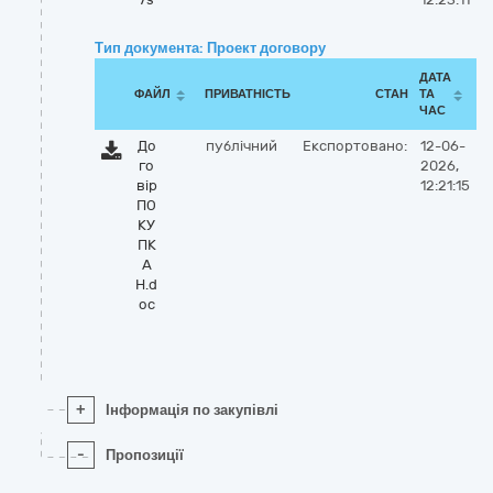
Тип документа: Проект договору
ДАТА
ФАЙЛ
ПРИВАТНІСТЬ
СТАН
ТА
ЧАС
До
публічний
Експортовано:
12-06-
го
2026,
вір
12:21:15
ПО
КУ
ПК
А
Н.d
oc
+
Інформація по закупівлі
-
Пропозиції