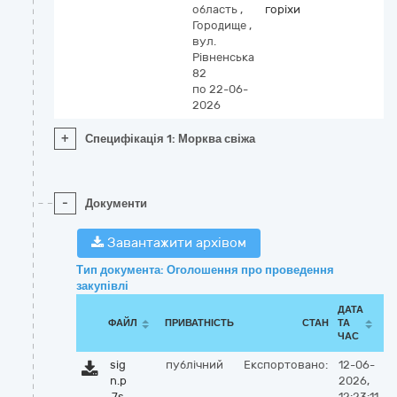
область
,
горіхи
Городище
,
вул.
Рівненська
82
по 22-06-
2026
+
Специфікація 1: Морква свіжа
-
Документи
Завантажити архівом
Тип документа: Оголошення про проведення
закупівлі
ДАТА
ФАЙЛ
ПРИВАТНІСТЬ
СТАН
ТА
ЧАС
sig
публічний
Експортовано:
12-06-
n.p
2026,
7s
12:23:11