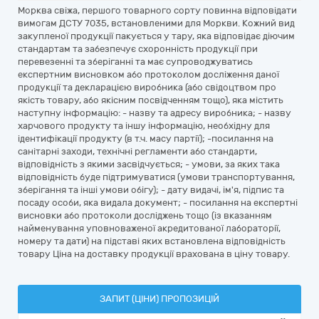
Морква свіжа, першого товарного сорту повинна відповідати
вимогам ДСТУ 7035, встановленими для Моркви. Кожний вид
закупленої продукції пакується у тару, яка відповідає діючим
стандартам та забезпечує схоронність продукції при
перевезенні та зберіганні та має супроводжуватись
експертним висновком або протоколом досліження даної
продукції та декларацією виробника (або свідоцтвом про
якість товару, або якісним посвідченням тощо), яка містить
наступну інформацію: - назву та адресу виробника; - назву
харчового продукту та іншу інформацію, необхідну для
ідентифікації продукту (в т.ч. масу партії); -посилання на
санітарні заходи, технічні регламенти або стандарти,
відповідність з якими засвідчується; - умови, за яких така
відповідність буде підтримуватися (умови транспортування,
зберігання та інші умови обігу); - дату видачі, ім'я, підпис та
посаду особи, яка видала документ; - посилання на експертні
висновки або протоколи досліджень тощо (із вказанням
найменування уповноваженої акредитованої лабораторії,
номеру та дати) на підставі яких встановлена відповідність
товару Ціна на доставку продукції врахована в ціну товару.
ЗАПИТ (ЦІНИ) ПРОПОЗИЦІЙ