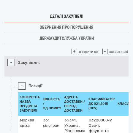
ДЕТАЛІ ЗАКУПІВЛІ
ЗВЕРНЕННЯ ПРО ПОРУШЕННЯ
ДЕРЖАУДИТСЛУЖБА УКРАЇНИ
+
-
відкрити всі
закрити всі
-
Закупівля:
-
Позиції
КОНКРЕТНА
АДРЕСА
КІЛЬКІСТЬ
КЛАСИФІКАТОР
НАЗВА
ДОСТАВКИ /
/
ДК 021:2015
КЛАСИФІ
ПРЕДМЕТА
ПЕРІОД
ОД.ВИМІРУ
(CPV)
ЗАКУПІВЛІ
ДОСТАВКИ
Морква
361
35341
,
03220000-9
свіжа
кілограм
Україна
,
Овочі,
Рівненська
фрукти та