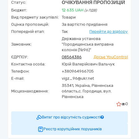
ОЧІКУВАННЯ ПРОПОЗИЦІЙ
Статус:
Бюджет:
12 635
UAH
(з ПДВ)
Вид предмету закупівлі:
Товари
Оцінка пропозицій:
За вартістю придбання
Попередній етап:
Так
Перейти до відбору
Державна установа
Замовник:
"Городищенська виправна
колонія (№96)"
ЄДРПОУ:
08564386
Досьє YouControl
Контактна особа:
Юрій Валерійович Вальчук
Телефон:
+380964966705
E-mail:
vigz_96@ukr.net
35341,
Україна
,
Рівненська
Місцезнаходження:
область,
с. Городище,
вул.
Рівненська
0
Витяг про відсутність судимості
Реєстр корупційних порушників