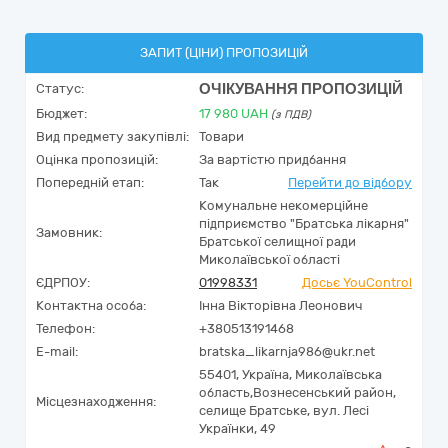
ЗАПИТ (ЦІНИ) ПРОПОЗИЦІЙ
ОЧІКУВАННЯ ПРОПОЗИЦІЙ
Статус:
Бюджет:
17 980
UAH
(з ПДВ)
Вид предмету закупівлі:
Товари
Оцінка пропозицій:
За вартістю придбання
Попередній етап:
Так
Перейти до відбору
Комунальне некомерційне
підприємство "Братська лікарня"
Замовник:
Братської селищної ради
Миколаївської області
ЄДРПОУ:
01998331
Досьє YouControl
Контактна особа:
Інна Вікторівна Леонович
Телефон:
+380513191468
E-mail:
bratska_likarnja986@ukr.net
55401,
Україна
,
Миколаївська
область,
Вознесенський район,
Місцезнаходження:
селище Братське,
вул. Лесі
Українки, 49