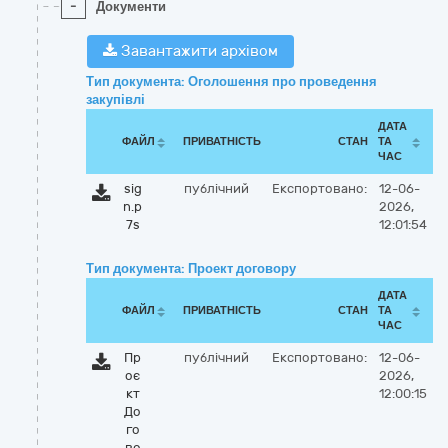
-
Документи
Завантажити архівом
Тип документа: Оголошення про проведення
закупівлі
ДАТА
ФАЙЛ
ПРИВАТНІСТЬ
СТАН
ТА
ЧАС
sig
публічний
Експортовано:
12-06-
n.p
2026,
7s
12:01:54
Тип документа: Проект договору
ДАТА
ФАЙЛ
ПРИВАТНІСТЬ
СТАН
ТА
ЧАС
Пр
публічний
Експортовано:
12-06-
оє
2026,
кт
12:00:15
До
го
во