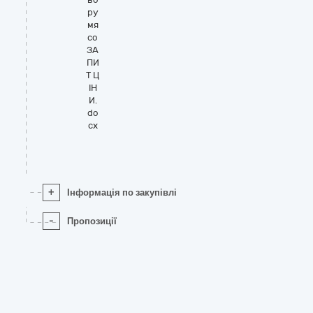
ру
мя
со
ЗА
ПИ
Т Ц
ІН
И.
do
cx
+
Інформація по закупівлі
-
Пропозиції