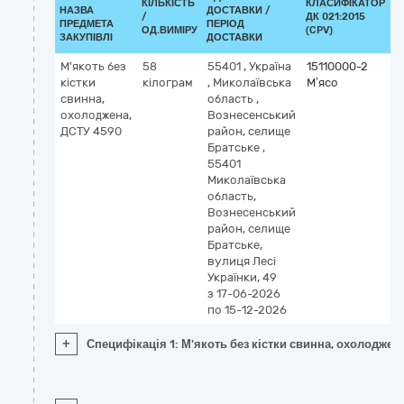
КІЛЬКІСТЬ
КЛАСИФІКАТОР
НАЗВА
ДОСТАВКИ /
/
ДК 021:2015
К
ПРЕДМЕТА
ПЕРІОД
ОД.ВИМІРУ
(CPV)
ЗАКУПІВЛІ
ДОСТАВКИ
М'якоть без
58
55401
,
Україна
15110000-2
кістки
кілограм
,
Миколаївська
М’ясо
свинна,
область
,
охолоджена,
Вознесенський
ДСТУ 4590
район, селище
Братське
,
55401
Миколаївська
область,
Вознесенський
район, селище
Братське,
вулиця Лесі
Українки, 49
з 17-06-2026
по 15-12-2026
+
Специфікація 1: М'якоть без кістки свинна, охолоджен