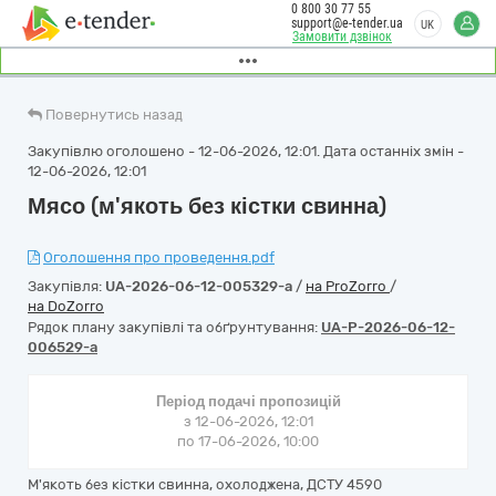
0 800 30 77 55
support@e-tender.ua
UK
Замовити дзвінок
Повернутись назад
Закупівлю оголошено - 12-06-2026, 12:01. Дата останніх змін -
12-06-2026, 12:01
Мясо (м'якоть без кістки свинна)
Оголошення про проведення.pdf
Закупівля:
UA-2026-06-12-005329-a
/
на ProZorro
/
на DoZorro
Рядок плану закупівлі та обґрунтування:
UA-P-2026-06-12-
006529-a
Період подачі пропозицій
з 12-06-2026, 12:01
по 17-06-2026, 10:00
М'якоть без кістки свинна, охолоджена, ДСТУ 4590