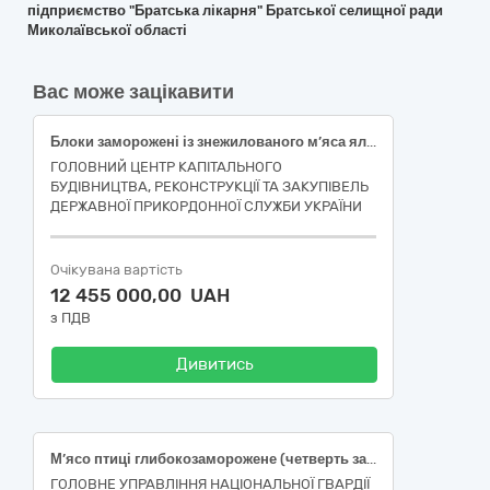
підприємство "Братська лікарня" Братської селищної ради
Миколаївської області
Вас може зацікавити
Блоки заморожені із знежилованого м’яса яловичини 1 сорту
ГОЛОВНИЙ ЦЕНТР КАПІТАЛЬНОГО
БУДІВНИЦТВА, РЕКОНСТРУКЦІЇ ТА ЗАКУПІВЕЛЬ
ДЕРЖАВНОЇ ПРИКОРДОННОЇ СЛУЖБИ УКРАЇНИ
Очікувана вартість
12 455 000,00 UAH
з ПДВ
Дивитись
М’ясо птиці глибокозаморожене (четверть задня)
ГОЛОВНЕ УПРАВЛІННЯ НАЦІОНАЛЬНОЇ ГВАРДІЇ