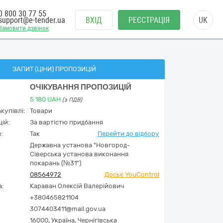
0 800 30 77 55
support@e-tender.ua
ВХІД
РЕЄСТРАЦІЯ
UK
Замовити дзвінок
ЗАПИТ (ЦІНИ) ПРОПОЗИЦІЙ
ОЧІКУВАННЯ ПРОПОЗИЦІЙ
5 180
UAH
(з ПДВ)
купівлі:
Товари
ій:
За вартістю придбання
:
Так
Перейти до відбору
Державна установа "Новгород-
Сіверська установа виконання
покарань (№31")
08564972
Досьє YouControl
а:
Караван Олексій Валерійович
+380465821104
3074403411@mail.gov.ua
16000,
Україна
,
Чернігівська