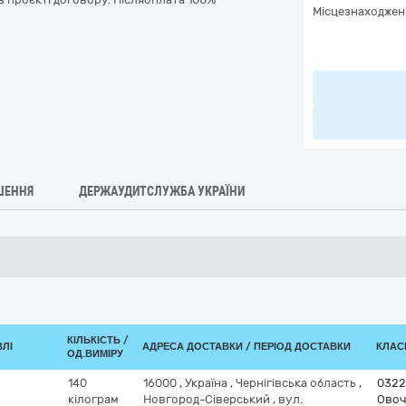
Місцезнаходжен
ШЕННЯ
ДЕРЖАУДИТСЛУЖБА УКРАЇНИ
КІЛЬКІСТЬ /
ВЛІ
АДРЕСА ДОСТАВКИ / ПЕРІОД ДОСТАВКИ
КЛАСИ
ОД.ВИМІРУ
140
16000
,
Україна
,
Чернігівська область
,
0322
кілограм
Новгород-Сіверський
,
вул.
Овоч