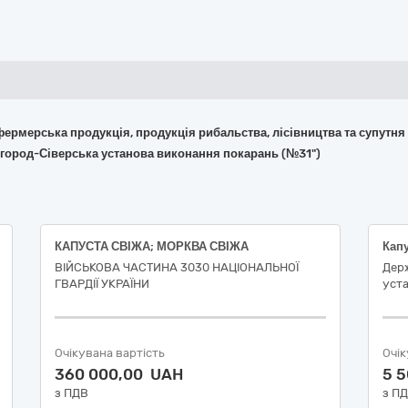
 фермерська продукція, продукція рибальства, лісівництва та супутня
вгород-Сіверська установа виконання покарань (№31")
КАПУСТА СВІЖА; МОРКВА СВІЖА
Капу
ВІЙСЬКОВА ЧАСТИНА 3030 НАЦІОНАЛЬНОЇ
Дер
ГВАРДІЇ УКРАЇНИ
уста
Очікувана вартість
Очік
360 000,00 UAH
5 
з ПДВ
з П