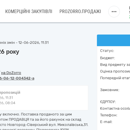
КОМЕРЦІЙНІ ЗАКУПІВЛІ
PROZORRO.ПРОДАЖІ
іх змін - 12-06-2026, 11:31
6 року
Статус:
Бюджет:
Вид предмету за
Оцінка пропозиц
/
на DoZorro
Попередній етап
6-06-12-004342-a
Замовник:
 пропозицій
6, 11:31
ЄДРПОУ:
6, 08:04
Контактна особ
ку включно. Поставка проданого за цим
Телефон:
том ПРОДАВЦЯ та за його рахунок на склад
E-mail:
істо Новгород-Сіверський вул. Миколаївська,31.
в проєкті договору. Післяоплата 100%