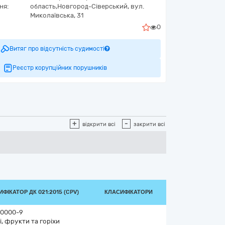
ня:
область,
Новгород-Сіверський,
вул.
Миколаївська, 31
0
Витяг про відсутність судимості
Реєстр корупційних порушників
+
-
відкрити всі
закрити всі
ФІКАТОР ДК 021:2015 (CPV)
КЛАСИФІКАТОРИ
0000-9
і, фрукти та горіхи