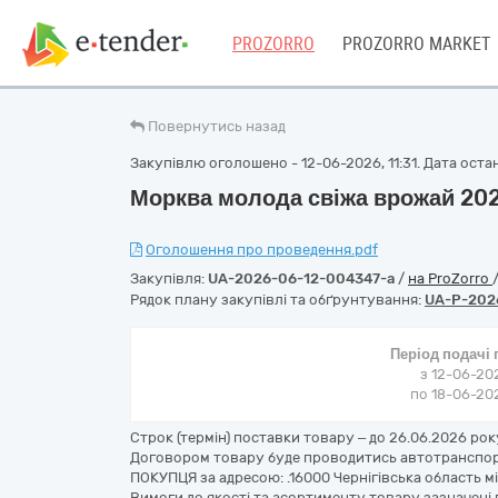
PROZORRO
PROZORRO MARKET
Повернутись назад
Закупівлю оголошено - 12-06-2026, 11:31. Дата останн
Морква молода свіжа врожай 202
Оголошення про проведення.pdf
Закупівля:
UA-2026-06-12-004347-a
/
на ProZorro
Рядок плану закупівлі та обґрунтування:
UA-P-202
Період подачі
з 12-06-202
по 18-06-202
Строк (термін) поставки товару – до 26.06.2026 ро
Договором товару буде проводитись автотранспор
ПОКУПЦЯ за адресою: .16000 Чернігівська область м
Вимоги до якості та асортименту товару зазначені 