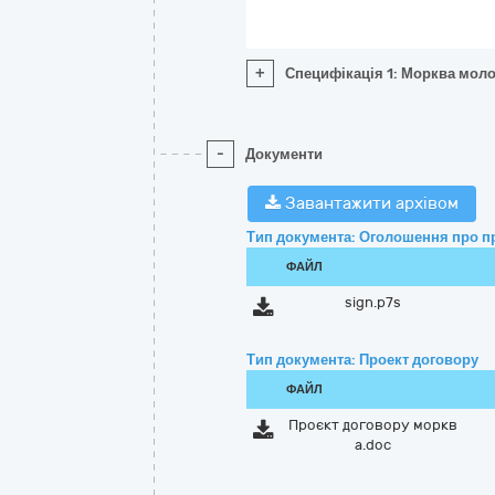
+
Специфікація 1: Морква моло
-
Документи
Завантажити архівом
Тип документа: Оголошення про п
ФАЙЛ
sign.p7s
Тип документа: Проект договору
ФАЙЛ
Проєкт договору моркв
а.doc