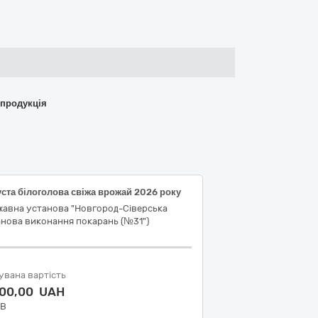
 продукція
ста білоголова свіжа врожай 2026 року
жавна установа "Новгород-Сіверська
нова виконання покарань (№31")
увана вартість
500,00 UAH
ДВ