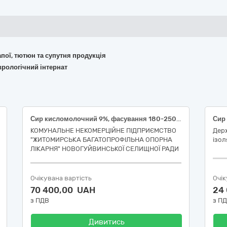
апої, тютюн та супутня продукція
врологічний інтернат
Сир кисломолочний 9%, фасування 180-250г, Сир твердий 50%, ДСТУ 6003/ДСТУ 4421
Сир
КОМУНАЛЬНЕ НЕКОМЕРЦІЙНЕ ПІДПРИЄМСТВО
Держ
"ЖИТОМИРСЬКА БАГАТОПРОФІЛЬНА ОПОРНА
ізол
ЛІКАРНЯ" НОВОГУЙВИНСЬКОЇ СЕЛИЩНОЇ РАДИ
Очікувана вартість
Очік
70 400,00 UAH
24
з ПДВ
з П
Дивитись