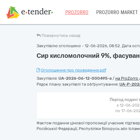
PROZORRO
PROZORRO MARKET
Повернутись назад
Закупівлю оголошено - 12-06-2026, 08:52. Дата оста
Сир кисломолочний 9%, фасуван
Оголошення про проведення.pdf
Закупівля:
UA-2026-06-12-000495-a
/
на ProZorro
Рядок плану закупівлі та обґрунтування:
UA-P-202
Період подачі
з 12-06-202
по 17-06-202
Фактом подання цінової пропозиції учасник підтве
Російської Федерації, Республіки Білорусь або Іслам