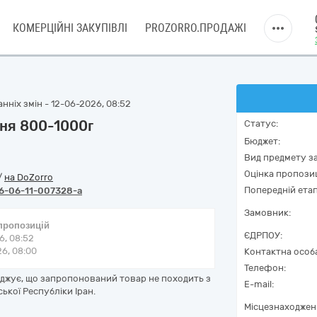
КОМЕРЦІЙНІ ЗАКУПІВЛІ
PROZORRO.ПРОДАЖІ
нніх змін - 12-06-2026, 08:52
ня 800-1000г
Статус:
Бюджет:
Вид предмету за
Оцінка пропозиц
/
на DoZorro
Попередній етап
6-06-11-007328-a
Замовник:
 пропозицій
ЄДРПОУ:
6, 08:52
6, 08:00
Контактна особ
Телефон:
рджує, що запропонований товар не походить з
E-mail:
ської Республіки Іран.
Місцезнаходжен