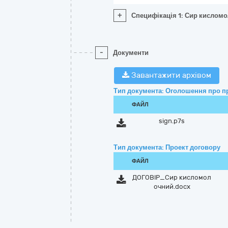
+
Специфікація 1: Сир кислом
-
Документи
Завантажити архівом
Тип документа: Оголошення про п
ФАЙЛ
sign.p7s
Тип документа: Проект договору
ФАЙЛ
ДОГОВІР_Сир кисломол
очний.docx