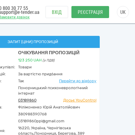
0 800 30 77 55
support@e-tender.ua
ВХІД
РЕЄСТРАЦІЯ
UK
Замовити дзвінок
ЗАПИТ (ЦІНИ) ПРОПОЗИЦІЙ
ОЧІКУВАННЯ ПРОПОЗИЦІЙ
123 250
UAH
(з ПДВ)
купівлі:
Товари
ій:
За вартістю придбання
:
Так
Перейти до відбору
Понорницький психоневрологічний
інтернат
03189860
Досьє YouControl
а:
Філімоненко Юрій Анатолійович
380988390768
03189860ppi@gmail.com
16220,
Україна
,
Чернігівська
ня:
область,
Понорниця,
Берегова, 389