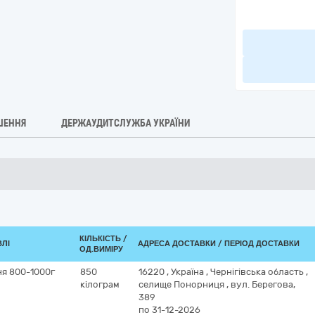
ШЕННЯ
ДЕРЖАУДИТСЛУЖБА УКРАЇНИ
КІЛЬКІСТЬ /
ВЛІ
АДРЕСА ДОСТАВКИ / ПЕРІОД ДОСТАВКИ
ОД.ВИМІРУ
я 800-1000г
850
16220
,
Україна
,
Чернігівська область
,
кілограм
селище Понорниця
,
вул. Берегова,
389
по 31-12-2026