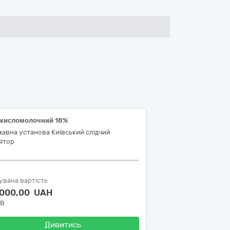
 кисломолочний 18%
авна установа Київський слідчий
ятор
увана вартість
 000,00 UAH
ДВ
Дивитись