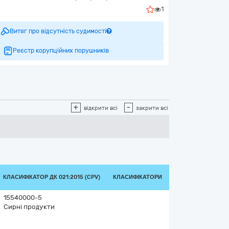
1
Витяг про відсутність судимості
Реєстр корупційних порушників
+
-
відкрити всі
закрити всі
КЛАСИФІКАТОР ДК 021:2015 (CPV)
КЛАСИФІКАТОРИ
15540000-5
Сирні продукти