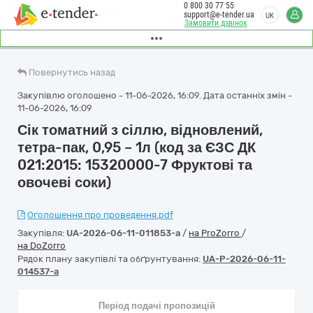
0 800 30 77 55
support@e-tender.ua
UK
Замовити дзвінок
Повернутись назад
Закупівлю оголошено - 11-06-2026, 16:09. Дата останніх змін -
11-06-2026, 16:09
Сік томатний з сіллю, відновлений,
тетра-пак, 0,95 – 1л (код за ЄЗС ДК
021:2015: 15320000-7 Фруктові та
овочеві соки)
Оголошення про проведення.pdf
Закупівля:
UA-2026-06-11-011853-a
/
на ProZorro
/
на DoZorro
Рядок плану закупівлі та обґрунтування:
UA-P-2026-06-11-
014537-a
Період подачі пропозицій