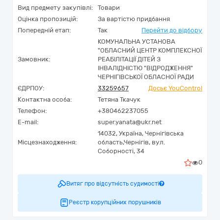
Вид предмету закупівлі:
Товари
Оцінка пропозицій:
За вартістю придбання
Попередній етап:
Так
Перейти до відбору
КОМУНАЛЬНА УСТАНОВА
"ОБЛАСНИЙ ЦЕНТР КОМПЛЕКСНОЇ
Замовник:
РЕАБІЛІТАЦІЇ ДІТЕЙ З
ІНВАЛІДНІСТЮ "ВІДРОДЖЕННЯ"
ЧЕРНІГІВСЬКОЇ ОБЛАСНОЇ РАДИ
ЄДРПОУ:
33259657
Досьє YouControl
Контактна особа:
Тетяна Ткачук
Телефон:
+380462237055
E-mail:
super.yanata@ukr.net
14032,
Україна
,
Чернігівська
Місцезнаходження:
область,
Чернігів,
вул.
Соборності, 34
0
Витяг про відсутність судимості
Реєстр корупційних порушників