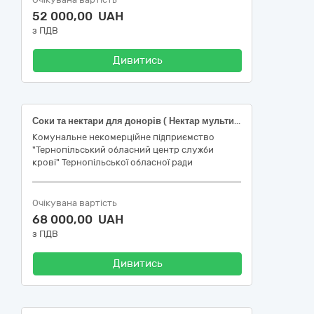
52 000,00 UAH
з ПДВ
Дивитись
Соки та нектари для донорів ( Нектар мультифрукт, 0,2 л., мультивітамінний сiк з м'якоттю 0,2л., яблучно-виноградний нектар 0,2л., яблучно-персиковий сік з м’якоттю 0,2л.)
Комунальне некомерційне підприємство
"Тернопільський обласний центр служби
крові" Тернопільської обласної ради
Очікувана вартість
68 000,00 UAH
з ПДВ
Дивитись