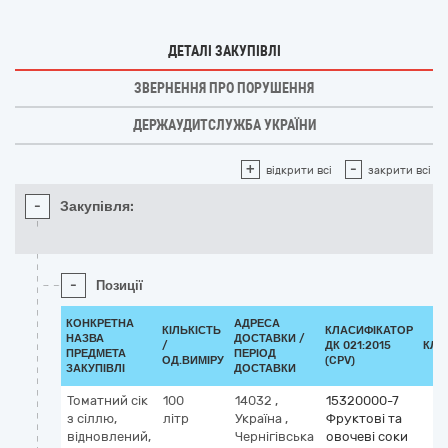
ДЕТАЛІ ЗАКУПІВЛІ
ЗВЕРНЕННЯ ПРО ПОРУШЕННЯ
ДЕРЖАУДИТСЛУЖБА УКРАЇНИ
+
-
відкрити всі
закрити всі
-
Закупівля:
-
Позиції
КОНКРЕТНА
АДРЕСА
КІЛЬКІСТЬ
КЛАСИФІКАТОР
НАЗВА
ДОСТАВКИ /
/
ДК 021:2015
КЛА
ПРЕДМЕТА
ПЕРІОД
ОД.ВИМІРУ
(CPV)
ЗАКУПІВЛІ
ДОСТАВКИ
Томатний сік
100
14032
,
15320000-7
з сіллю,
літр
Україна
,
Фруктові та
відновлений,
Чернігівська
овочеві соки