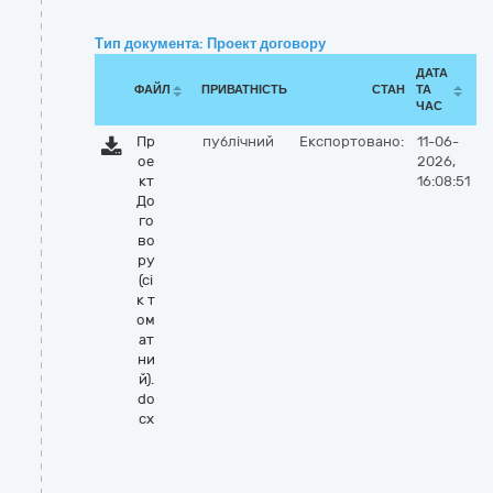
Тип документа: Проект договору
ДАТА
ФАЙЛ
ПРИВАТНІСТЬ
СТАН
ТА
ЧАС
Пр
публічний
Експортовано:
11-06-
ое
2026,
кт
16:08:51
До
го
во
ру
(сі
к т
ом
ат
ни
й).
do
cx