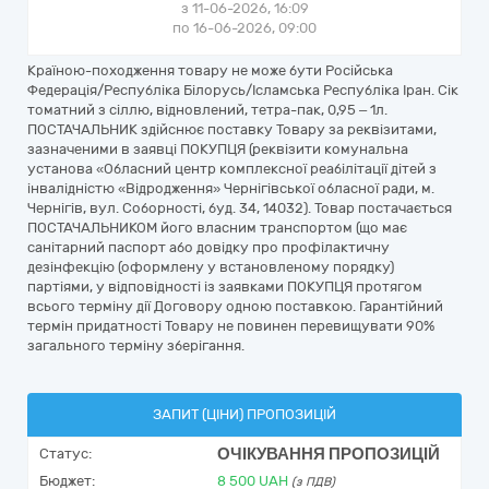
з 11-06-2026, 16:09
по 16-06-2026, 09:00
Країною-походження товару не може бути Російська
Федерація/Республіка Білорусь/Ісламська Республіка Іран. Сік
томатний з сіллю, відновлений, тетра-пак, 0,95 – 1л.
ПОСТАЧАЛЬНИК здійснює поставку Товару за реквізитами,
зазначеними в заявці ПОКУПЦЯ (реквізити комунальна
установа «Обласний центр комплексної реабілітації дітей з
інвалідністю «Відродження» Чернігівської обласної ради, м.
Чернігів, вул. Соборності, буд. 34, 14032). Товар постачається
ПОСТАЧАЛЬНИКОМ його власним транспортом (що має
санітарний паспорт або довідку про профілактичну
дезінфекцію (оформлену у встановленому порядку)
партіями, у відповідності із заявками ПОКУПЦЯ протягом
всього терміну дії Договору одною поставкою. Гарантійний
термін придатності Товару не повинен перевищувати 90%
загального терміну зберігання.
ЗАПИТ (ЦІНИ) ПРОПОЗИЦІЙ
ОЧІКУВАННЯ ПРОПОЗИЦІЙ
Статус:
Бюджет:
8 500
UAH
(з ПДВ)