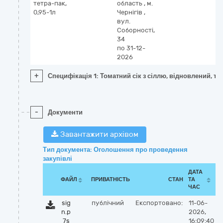
тетра-пак,
область
,
м.
0,95-1л
Чернігів
,
вул.
Соборності,
34
по 31-12-
2026
+
Специфікація 1: Томатний сік з сіллю, відновлений, тет
-
Документи
Завантажити архівом
Тип документа: Оголошення про проведення
закупівлі
ДАТА
ФАЙЛ
ПРИВАТНІСТЬ
СТАН
ТА
ЧАС
sig
публічний
Експортовано:
11-06-
n.p
2026,
7s
16:09:40