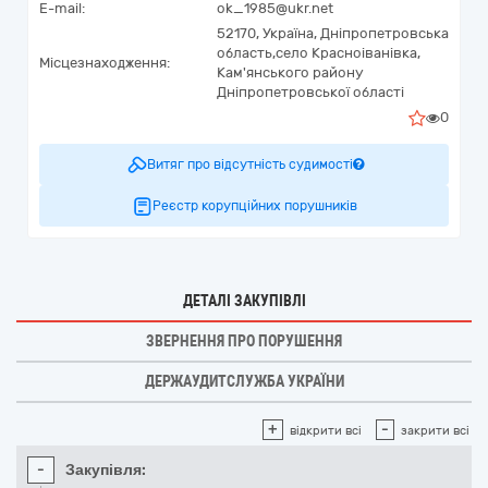
E-mail:
ok_1985@ukr.net
52170,
Україна
,
Дніпропетровська
область,
село Красноіванівка,
Місцезнаходження:
Кам'янського району
Дніпропетровської області
0
Витяг про відсутність судимості
Реєстр корупційних порушників
ДЕТАЛІ ЗАКУПІВЛІ
ЗВЕРНЕННЯ ПРО ПОРУШЕННЯ
ДЕРЖАУДИТСЛУЖБА УКРАЇНИ
+
-
відкрити всі
закрити всі
-
Закупівля: