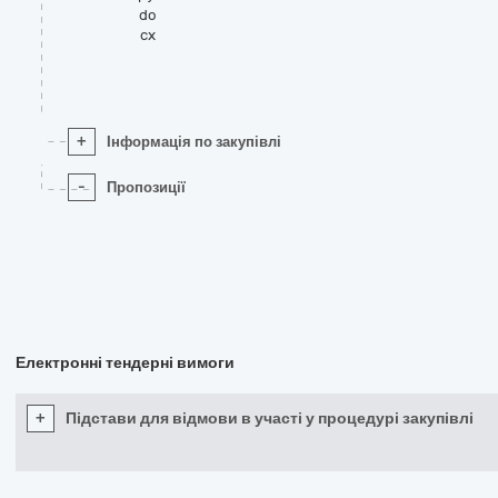
do
cx
+
Інформація по закупівлі
-
Пропозиції
Електронні тендерні вимоги
+
Підстави для відмови в участі у процедурі закупівлі