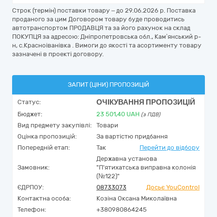
Строк (термін) поставки товару – до 29.06.2026 р. Поставка
проданого за цим Договором товару буде проводитись
автотранспортом ПРОДАВЦЯ та за його рахунок на склад
ПОКУПЦЯ за адресою: Дніпропетровська обл., Кам’янський р-
н, с.Красноіванівка . Вимоги до якості та асортименту товару
зазначені в проекті договору.
ЗАПИТ (ЦІНИ) ПРОПОЗИЦІЙ
ОЧІКУВАННЯ ПРОПОЗИЦІЙ
Статус:
Бюджет:
23 501,40
UAH
(з ПДВ)
Вид предмету закупівлі:
Товари
Оцінка пропозицій:
За вартістю придбання
Попередній етап:
Так
Перейти до відбору
Державна установа
Замовник:
"П'ятихатська виправна колонія
(№122)"
ЄДРПОУ:
08733073
Досьє YouControl
Контактна особа:
Козіна Оксана Миколаївна
Телефон:
+380980864245