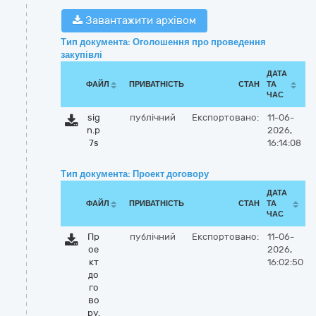
Завантажити архівом
Тип документа: Оголошення про проведення
закупівлі
ДАТА
ФАЙЛ
ПРИВАТНІСТЬ
СТАН
ТА
ЧАС
sig
публічний
Експортовано:
11-06-
n.p
2026,
7s
16:14:08
Тип документа: Проект договору
ДАТА
ФАЙЛ
ПРИВАТНІСТЬ
СТАН
ТА
ЧАС
Пр
публічний
Експортовано:
11-06-
ое
2026,
кт
16:02:50
до
го
во
ру.