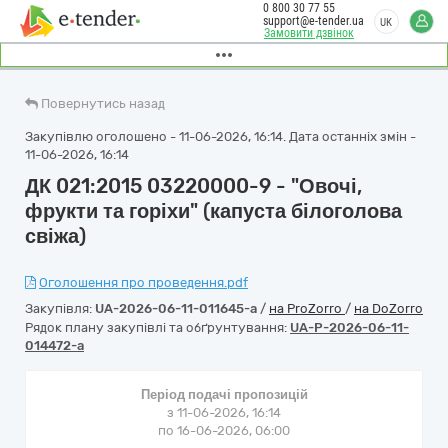
0 800 30 77 55
support@e-tender.ua
UK
Замовити дзвінок
Повернутись назад
Закупівлю оголошено - 11-06-2026, 16:14. Дата останніх змін -
11-06-2026, 16:14
ДК 021:2015 03220000-9 - "Овочі,
фрукти та горіхи" (капуста білоголова
свіжа)
Оголошення про проведення.pdf
Закупівля:
UA-2026-06-11-011645-a
/
на ProZorro
/
на DoZorro
Рядок плану закупівлі та обґрунтування:
UA-P-2026-06-11-
014472-a
Період подачі пропозицій
з 11-06-2026, 16:14
по 16-06-2026, 06:00