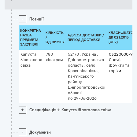
-
Позиції
КОНКРЕТНА
КІЛЬКІСТЬ
КЛАСИФІКАТОР
НАЗВА
АДРЕСА ДОСТАВКИ /
/
ДК 021:2015
ПРЕДМЕТА
ПЕРІОД ДОСТАВКИ
ОД.ВИМІРУ
(CPV)
ЗАКУПІВЛІ
Капуста
780
52170
,
Україна
,
03220000-9
білоголова
кілограм
Дніпропетровська
Овочі,
свіжа
область
,
село
фрукти та
Красноіванівка
,
горіхи
Кам'янського
району
Дніпропетровської
області
по 29-06-2026
+
Специфікація 1: Капуста білоголова свіжа
-
Документи