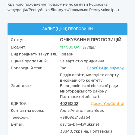
Країною походження товару не може бути Російська
Федерація/Республіка Білорусь/Ісламська Республіка Іран.
ЗАПИТ (ЦІНИ) ПРОПОЗИЦІЙ
ОЧІКУВАННЯ ПРОПОЗИЦІЙ
Статус:
Бюджет:
117 500
UAH
(з ПДВ)
Вид предмету закупівлі:
Товари
Оцінка пропозицій:
За вартістю придбання
Попередній етап:
Так
Перейти до відбору
Відділ освіти, молоді та спорту
виконавчого комітету
Замовник:
Білоцерківської сільської ради
Миргородського району
Полтавської області
ЄДРПОУ:
40213202
Досьє YouControl
Контактна особа:
Алла Анатоліївна Вовк
Телефон:
+380962153364
E-mail:
osvita-bil-vk@ukr.net
38340,
Україна
,
Полтавська