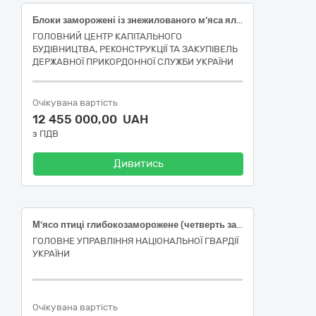
Блоки заморожені із знежилованого м’яса яловичини 1 сорту
ГОЛОВНИЙ ЦЕНТР КАПІТАЛЬНОГО
БУДІВНИЦТВА, РЕКОНСТРУКЦІЇ ТА ЗАКУПІВЕЛЬ
ДЕРЖАВНОЇ ПРИКОРДОННОЇ СЛУЖБИ УКРАЇНИ
Очікувана вартість
12 455 000,00 UAH
з ПДВ
Дивитись
М’ясо птиці глибокозаморожене (четверть задня)
ГОЛОВНЕ УПРАВЛІННЯ НАЦІОНАЛЬНОЇ ГВАРДІЇ
УКРАЇНИ
Очікувана вартість