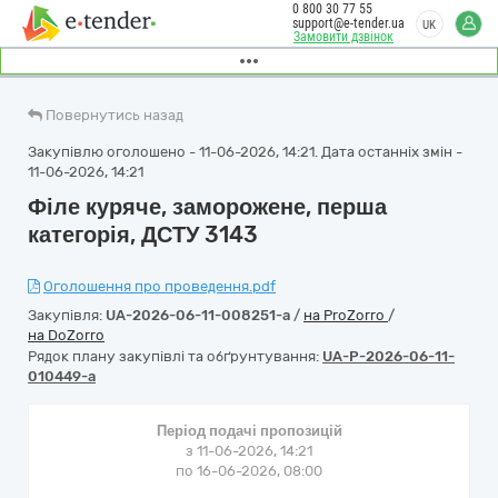
0 800 30 77 55
support@e-tender.ua
UK
Замовити дзвінок
Повернутись назад
Закупівлю оголошено - 11-06-2026, 14:21. Дата останніх змін -
11-06-2026, 14:21
Філе куряче, заморожене, перша
категорія, ДСТУ 3143
Оголошення про проведення.pdf
Закупівля:
UA-2026-06-11-008251-a
/
на ProZorro
/
на DoZorro
Рядок плану закупівлі та обґрунтування:
UA-P-2026-06-11-
010449-a
Період подачі пропозицій
з 11-06-2026, 14:21
по 16-06-2026, 08:00