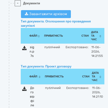
-
Документи
Завантажити архівом
Тип документа: Оголошення про проведення
закупівлі
ДАТА
ФАЙЛ
ПРИВАТНІСТЬ
СТАН
ТА
ЧАС
sig
публічний
Експортовано:
11-06-
n.p
2026,
7s
14:21:55
Тип документа: Проект договору
ДАТА
ФАЙЛ
ПРИВАТНІСТЬ
СТАН
ТА
ЧАС
До
публічний
Експортовано:
11-06-
го
2026,
вір
14:21:10
фі
ле