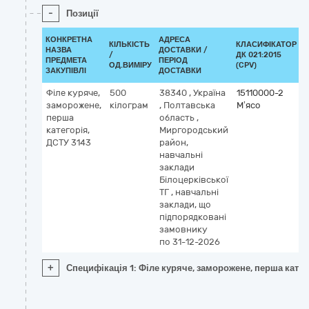
-
Позиції
КОНКРЕТНА
АДРЕСА
КІЛЬКІСТЬ
КЛАСИФІКАТОР
НАЗВА
ДОСТАВКИ /
/
ДК 021:2015
К
ПРЕДМЕТА
ПЕРІОД
ОД.ВИМІРУ
(CPV)
ЗАКУПІВЛІ
ДОСТАВКИ
Філе куряче,
500
38340
,
Україна
15110000-2
заморожене,
кілограм
,
Полтавська
М’ясо
перша
область
,
категорія,
Миргородський
ДСТУ 3143
район,
навчальні
заклади
Білоцерківської
ТГ
,
навчальні
заклади, що
підпорядковані
замовнику
по 31-12-2026
+
Специфікація 1: Філе куряче, заморожене, перша катег