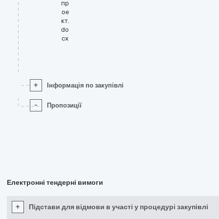
пр
ое
кт.
do
cx
+
Інформація по закупівлі
-
Пропозиції
Електронні тендерні вимоги
+
Підстави для відмови в участі у процедурі закупівлі