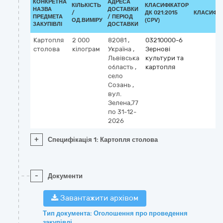
КОНКРЕТНА
АДРЕСА
КІЛЬКІСТЬ
КЛАСИФІКАТОР
НАЗВА
ДОСТАВКИ
/
ДК 021:2015
КЛАСИФІ
ПРЕДМЕТА
/ ПЕРІОД
ОД.ВИМІРУ
(CPV)
ЗАКУПІВЛІ
ДОСТАВКИ
Картопля
2 000
82081
,
03210000-6
столова
кілограм
Україна
,
Зернові
Львівська
культури та
область
,
картопля
село
Созань
,
вул.
Зелена,77
по 31-12-
2026
+
Специфікація 1: Картопля столова
-
Документи
Завантажити архівом
Тип документа: Оголошення про проведення
закупівлі