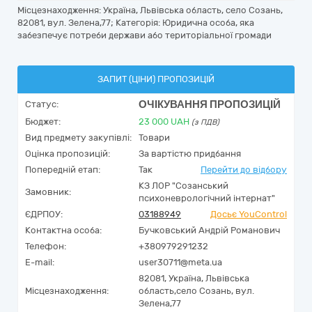
Місцезнаходження: Україна, Львівська область, село Созань,
82081, вул. Зелена,77; Категорія: Юридична особа, яка
забезпечує потреби держави або територіальної громади
ЗАПИТ (ЦІНИ) ПРОПОЗИЦІЙ
ОЧІКУВАННЯ ПРОПОЗИЦІЙ
Статус:
Бюджет:
23 000
UAH
(з ПДВ)
Вид предмету закупівлі:
Товари
Оцінка пропозицій:
За вартістю придбання
Попередній етап:
Так
Перейти до відбору
КЗ ЛОР "Созанський
Замовник:
психоневрологічний інтернат"
ЄДРПОУ:
03188949
Досьє YouControl
Контактна особа:
Бучковський Андрій Романович
Телефон:
+380979291232
E-mail:
user30711@meta.ua
82081,
Україна
,
Львівська
Місцезнаходження:
область,
село Созань,
вул.
Зелена,77