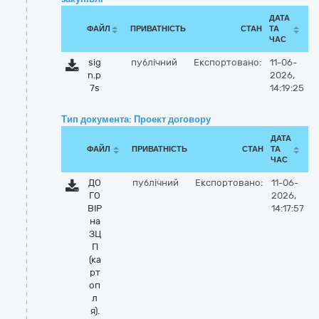
ДАТА
ФАЙЛ
ПРИВАТНІСТЬ
СТАН
ТА
ЧАС
sig
публічний
Експортовано:
11-06-
n.p
2026,
7s
14:19:25
Тип документа: Проект договору
ДАТА
ФАЙЛ
ПРИВАТНІСТЬ
СТАН
ТА
ЧАС
ДО
публічний
Експортовано:
11-06-
ГО
2026,
ВІР
14:17:57
на
ЗЦ
П
(ка
рт
оп
л
я).