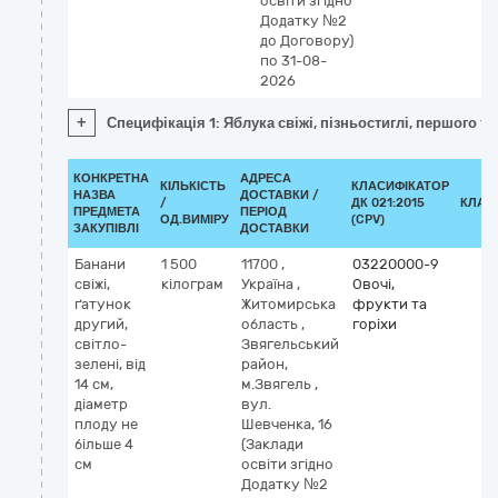
освіти згідно
Додатку №2
до Договору)
по 31-08-
2026
+
Специфікація 1: Яблука свіжі, пізньостиглі, першого т
КОНКРЕТНА
АДРЕСА
КІЛЬКІСТЬ
КЛАСИФІКАТОР
НАЗВА
ДОСТАВКИ /
/
ДК 021:2015
КЛАС
ПРЕДМЕТА
ПЕРІОД
ОД.ВИМІРУ
(CPV)
ЗАКУПІВЛІ
ДОСТАВКИ
Банани
1 500
11700
,
03220000-9
свіжі,
кілограм
Україна
,
Овочі,
ґатунок
Житомирська
фрукти та
другий,
область
,
горіхи
світло-
Звягельський
зелені, від
район,
14 см,
м.Звягель
,
діаметр
вул.
плоду не
Шевченка, 16
більше 4
(Заклади
см
освіти згідно
Додатку №2