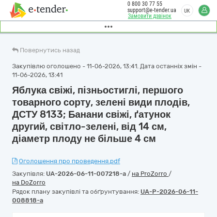
0 800 30 77 55
support@e-tender.ua
UK
Замовити дзвінок
Повернутись назад
Закупівлю оголошено - 11-06-2026, 13:41. Дата останніх змін -
11-06-2026, 13:41
Яблука свіжі, пізньостиглі, першого
товарного сорту, зелені види плодів,
ДСТУ 8133; Банани свіжі, ґатунок
другий, світло-зелені, від 14 см,
діаметр плоду не більше 4 см
Оголошення про проведення.pdf
Закупівля:
UA-2026-06-11-007218-a
/
на ProZorro
/
на DoZorro
Рядок плану закупівлі та обґрунтування:
UA-P-2026-06-11-
008818-a