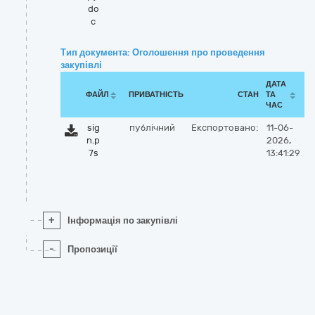
do
c
Тип документа: Оголошення про проведення
закупівлі
ДАТА
ФАЙЛ
ПРИВАТНІСТЬ
СТАН
ТА
ЧАС
sig
публічний
Експортовано:
11-06-
n.p
2026,
7s
13:41:29
+
Інформація по закупівлі
-
Пропозиції