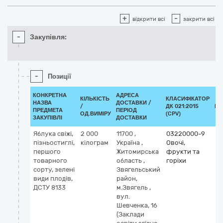
+
-
відкрити всі
закрити всі
-
Закупівля:
-
Позиції
КОНКРЕТНА
АДРЕСА
КІЛЬКІСТЬ
КЛАСИФІКАТОР
НАЗВА
ДОСТАВКИ /
/
ДК 021:2015
КЛ
ПРЕДМЕТА
ПЕРІОД
ОД.ВИМІРУ
(CPV)
ЗАКУПІВЛІ
ДОСТАВКИ
Яблука свіжі,
2 000
11700
,
03220000-9
пізньостиглі,
кілограм
Україна
,
Овочі,
першого
Житомирська
фрукти та
товарного
область
,
горіхи
сорту, зелені
Звягельський
види плодів,
район,
ДСТУ 8133
м.Звягель
,
вул.
Шевченка, 16
(Заклади