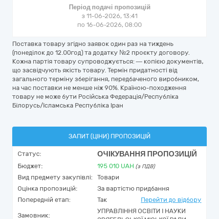
Період подачі пропозицій
з 11-06-2026, 13:41
по 16-06-2026, 08:00
Поставка товару згідно заявок один раз на тиждень
(понеділок до 12.00год) та додатку №2 проєкту договору.
Кожна партія товару супроводжується: — копією документів,
що засвідчують якість товару. Термін придатності від
загального терміну зберігання, передбаченого виробником,
на час поставки не менше ніж 90%. Країною-походження
товару не може бути Російська Федерація/Республіка
Білорусь/Ісламська Республіка Іран
ЗАПИТ (ЦІНИ) ПРОПОЗИЦІЙ
ОЧІКУВАННЯ ПРОПОЗИЦІЙ
Статус:
Бюджет:
195 010
UAH
(з ПДВ)
Вид предмету закупівлі:
Товари
Оцінка пропозицій:
За вартістю придбання
Попередній етап:
Так
Перейти до відбору
УПРАВЛІННЯ ОСВІТИ І НАУКИ
Замовник: