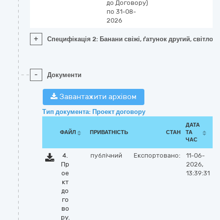
до Договору)
по 31-08-
2026
+
Специфікація 2: Банани свіжі, ґатунок другий, світло-з
-
Документи
Завантажити архівом
Тип документа: Проект договору
ДАТА
ФАЙЛ
ПРИВАТНІСТЬ
СТАН
ТА
ЧАС
4.
публічний
Експортовано:
11-06-
Пр
2026,
ое
13:39:31
кт
до
го
во
ру.