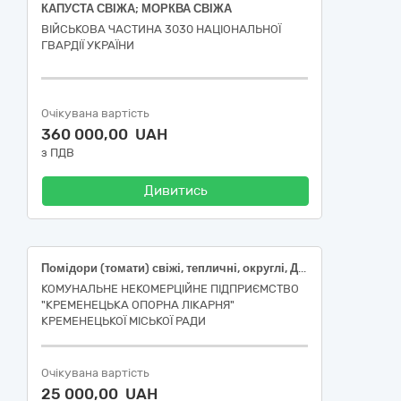
КАПУСТА СВІЖА; МОРКВА СВІЖА
ВІЙСЬКОВА ЧАСТИНА 3030 НАЦІОНАЛЬНОЇ
ГВАРДІЇ УКРАЇНИ
Очікувана вартість
360 000,00 UAH
з ПДВ
Дивитись
Помідори (томати) свіжі, тепличні, округлі, ДСТУ 3246; Огірки свіжі, тепличні, короткоплідні (до 14см), ДСТУ 3247; Цибуля ріпчаста свіжа, рання, вищого товарного сорту, від 5 см, ДСТУ 3234; Капуста білоголова свіжа, пізньостигла, першого товарного сорту, ДСТУ 7037; Морква свіжа, першого товарного сорту, ДСТУ 7035; Буряк столовий другого товарного сорту, 5-14 см, ДСТУ 7033; Кабачки свіжі, першого товарного сорту, довжина 7-26 см
КОМУНАЛЬНЕ НЕКОМЕРЦІЙНЕ ПІДПРИЄМСТВО
"КРЕМЕНЕЦЬКА ОПОРНА ЛІКАРНЯ"
КРЕМЕНЕЦЬКОЇ МІСЬКОЇ РАДИ
Очікувана вартість
25 000,00 UAH