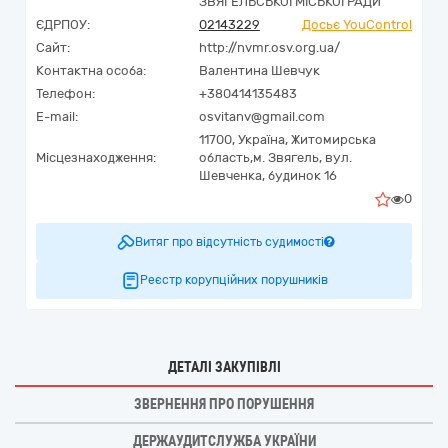
ЗВЯГЕЛЬСЬКОЇ МІСЬКОЇ РАДИ
ЄДРПОУ:
02143229
Досьє YouControl
Сайт:
http://nvmr.osv.org.ua/
Контактна особа:
Валентина Шевчук
Телефон:
+380414135483
E-mail:
osvitanv@gmail.com
11700,
Україна
,
Житомирська
Місцезнаходження:
область,
м. Звягель,
вул.
Шевченка, будинок 16
0
Витяг про відсутність судимості
Реєстр корупційних порушників
ДЕТАЛІ ЗАКУПІВЛІ
ЗВЕРНЕННЯ ПРО ПОРУШЕННЯ
ДЕРЖАУДИТСЛУЖБА УКРАЇНИ