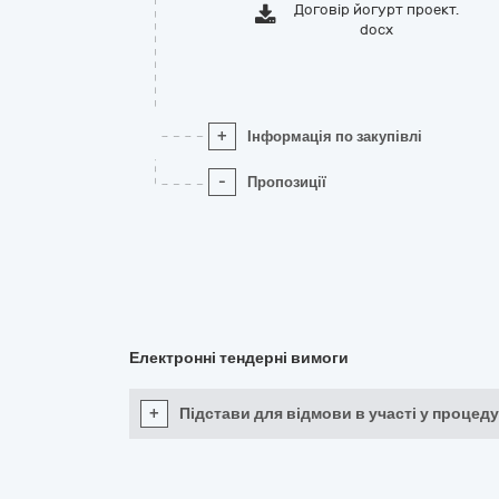
Договір йогурт проект.
docx
+
Інформація по закупівлі
-
Пропозиції
Електронні тендерні вимоги
+
Підстави для відмови в участі у процеду