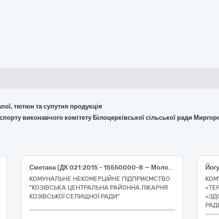
апої, тютюн та супутня продукція
та спорту виконавчого комітету Білоцерківської сільської ради Мирго
Сметана (ДК 021:2015 - 15550000-8 — Молочні продукти різні)
Йогу
КОМУНАЛЬНЕ НЕКОМЕРЦІЙНЕ ПІДПРИЄМСТВО
КОМ
"КОЗІВСЬКА ЦЕНТРАЛЬНА РАЙОННА ЛІКАРНЯ
«ТЕ
КОЗІВСЬКОЇ CЕЛИЩНОЇ РАДИ"
«ЗД
РАДИ