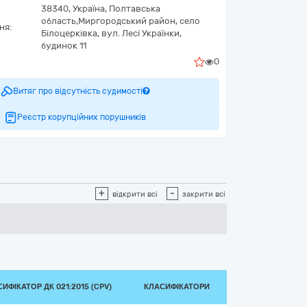
38340,
Україна
,
Полтавська
область,
Миргородський район, село
ня:
Білоцерківка,
вул. Лесі Українки,
будинок 11
0
Витяг про відсутність судимості
Реєстр корупційних порушників
+
-
відкрити всі
закрити всі
ИФІКАТОР ДК 021:2015 (CPV)
КЛАСИФІКАТОРИ