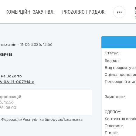
КОМЕРЦІЙНІ ЗАКУПІВЛІ
PROZORRO.ПРОДАЖІ
ніх змін - 11-06-2026, 12:56
вача
Статус:
Бюджет:
Вид предмету за
Оцінка пропозиц
/
на DoZorro
Попередній етап
6-06-11-007914-a
 пропозицій
Замовник:
6, 12:56
6, 08:00
ЄДРПОУ:
Контактна особ
 Федерація/Республіка Білорусь/Ісламська
Телефон:
E-mail: