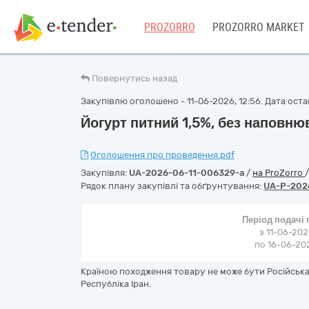
PROZORRO
PROZORRO MARKET
Повернутись назад
Закупівлю оголошено - 11-06-2026, 12:56. Дата остан
Йогурт питний 1,5%, без наповню
Оголошення про проведення.pdf
Закупівля:
UA-2026-06-11-006329-a
/
на ProZorro
Рядок плану закупівлі та обґрунтування:
UA-P-202
Період подачі
з 11-06-202
по 16-06-202
Країною походження товару не може бути Російська
Республіка Іран.