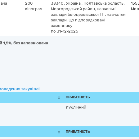
вача
200
38340
,
Україна
,
Полтавська область
,
155
кілограм
Миргородський район, навчальні
Мол
заклади Білоцерківської ТГ
,
навчальні
заклади, що підпорядковані
замовнику
по 31-12-2026
й 1,5%, без наповнювача
роведення закупівлі
ПРИВАТНІСТЬ
публічний
ПРИВАТНІСТЬ