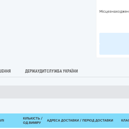
Місцезнаходжен
ШЕННЯ
ДЕРЖАУДИТСЛУЖБА УКРАЇНИ
КІЛЬКІСТЬ /
ВЛІ
АДРЕСА ДОСТАВКИ / ПЕРІОД ДОСТАВКИ
КЛАС
ОД.ВИМІРУ