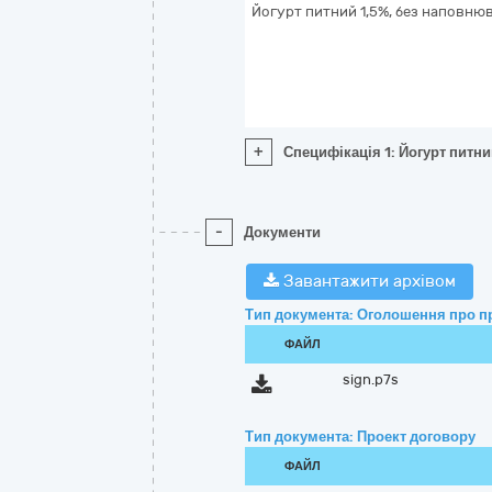
Йогурт питний 1,5%, без наповню
+
Специфікація 1: Йогурт питни
-
Документи
Завантажити архівом
Тип документа: Оголошення про п
ФАЙЛ
sign.p7s
Тип документа: Проект договору
ФАЙЛ