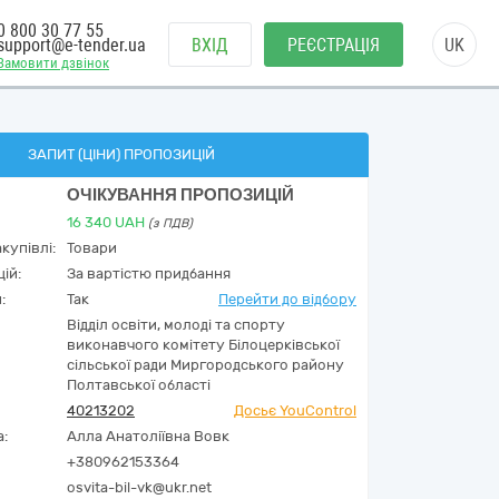
0 800 30 77 55
support@e-tender.ua
ВХІД
РЕЄСТРАЦІЯ
UK
Замовити дзвінок
ЗАПИТ (ЦІНИ) ПРОПОЗИЦІЙ
ОЧІКУВАННЯ ПРОПОЗИЦІЙ
16 340
UAH
(з ПДВ)
купівлі:
Товари
ій:
За вартістю придбання
:
Так
Перейти до відбору
Відділ освіти, молоді та спорту
виконавчого комітету Білоцерківської
сільської ради Миргородського району
Полтавської області
40213202
Досьє YouControl
а:
Алла Анатоліївна Вовк
+380962153364
osvita-bil-vk@ukr.net