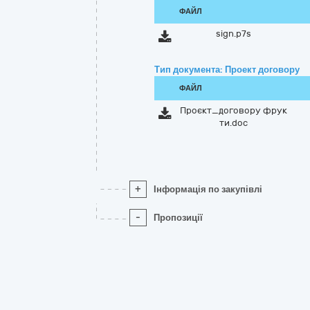
ФАЙЛ
sign.p7s
Тип документа: Проект договору
ФАЙЛ
Проєкт_договору фрук
ти.doc
+
Інформація по закупівлі
-
Пропозиції