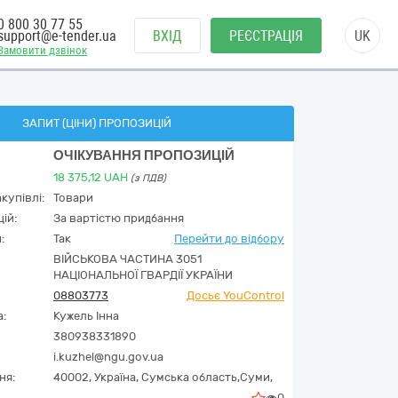
0 800 30 77 55
support@e-tender.ua
ВХІД
РЕЄСТРАЦІЯ
UK
Замовити дзвінок
ЗАПИТ (ЦІНИ) ПРОПОЗИЦІЙ
ОЧІКУВАННЯ ПРОПОЗИЦІЙ
18 375,12
UAH
(з ПДВ)
купівлі:
Товари
ій:
За вартістю придбання
:
Так
Перейти до відбору
ВІЙСЬКОВА ЧАСТИНА 3051
НАЦІОНАЛЬНОЇ ГВАРДІЇ УКРАЇНИ
08803773
Досьє YouControl
а:
Кужель Інна
380938331890
i.kuzhel@ngu.gov.ua
ня:
40002,
Україна
,
Сумська область,
Суми,
0