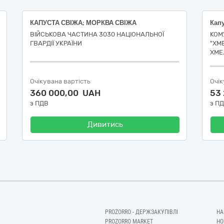
КАПУСТА СВІЖА; МОРКВА СВІЖА
ВІЙСЬКОВА ЧАСТИНА 3030 НАЦІОНАЛЬНОЇ
КОМ
ГВАРДІЇ УКРАЇНИ
"ХМ
ХМЕ
Очікувана вартість
Очік
360 000,00 UAH
53
з ПДВ
з П
Дивитись
PROZORRO - ДЕРЖЗАКУПІВЛІ
НА
PROZORRO MARKET
НО