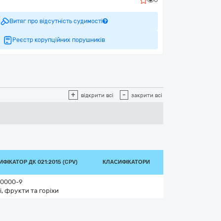
Витяг про відсутність судимості
Реєстр корупційних порушників
+
-
відкрити всі
закрити всі
ФІКАТОР ДК 021:2015 (CPV)
КЛАСИФІКАТОРИ
0000-9
і, фрукти та горіхи