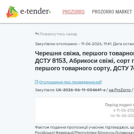
PROZORRO
PROZORRO MARKET
Повернутись назад
Закупівлю оголошено - 11-06-2026, 11:41. Дата останні
Черешня свіжа, першого товарног
ДСТУ 8153, Абрикоси свіжі, сорт
першого товарного сорту, ДСТУ 
Оголошення про проведення.pdf
Закупівля:
UA-2026-06-11-004641-a
/
на ProZorro
Період подачі
з 11-06-202
по 16-06-202
Фактом подання пропозиції учасник підтверджує, 
Російської Федерації/Республіки Білорусь/Ісламсько