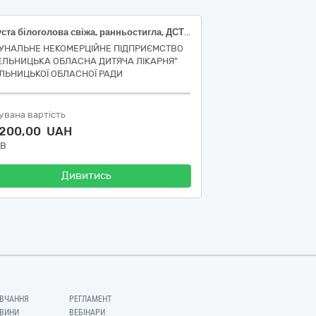
Капуста білоголова свіжа, ранньостигла, ДСТУ 7037; Буряк столовий молодий, з обрізаною зеленню, першого товарного сорту; Морква молода свіжа, з обрізаною зеленню; Огірки свіжі, польові, короткоплідні (до 14см), ДСТУ 3247; Помідори (томати) свіжі, польові, округлі, від 3 см, ДСТУ 3246; Цибуля ріпчаста свіжа, рання, вищого товарного сорту, від 5 см, ДСТУ 3234
УНАЛЬНЕ НЕКОМЕРЦІЙНЕ ПІДПРИЄМСТВО
ЕЛЬНИЦЬКА ОБЛАСНА ДИТЯЧА ЛІКАРНЯ"
ЛЬНИЦЬКОЇ ОБЛАСНОЇ РАДИ
увана вартість
 200,00 UAH
ДВ
Дивитись
ВЧАННЯ
РЕГЛАМЕНТ
ВИНИ
ВЕБІНАРИ