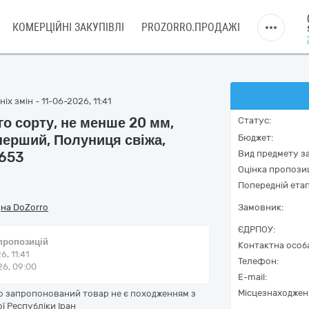
КОМЕРЦІЙНІ ЗАКУПІВЛІ
PROZORRO.ПРОДАЖІ
х змін - 11-06-2026, 11:41
о сорту, не менше 20 мм,
Статус:
 перший, Полуниця свіжа,
Бюджет:
Вид предмету за
7653
Оцінка пропозиц
Попередній етап
/
на DoZorro
Замовник:
ЄДРПОУ:
 пропозицій
Контактна особ
6, 11:41
Телефон:
6, 09:00
E-mail:
Місцезнаходжен
що запропонований товар не є походженням з
ї Республіки Іран