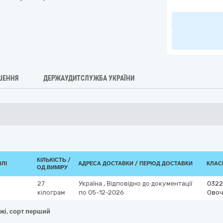
ШЕННЯ
ДЕРЖАУДИТСЛУЖБА УКРАЇНИ
КІЛЬКІСТЬ /
ВЛІ
АДРЕСА ДОСТАВКИ / ПЕРІОД ДОСТАВКИ
КЛАСИ
ОД.ВИМІРУ
27
Україна
,
Відповідно до документації
0322
кілограм
по 05-12-2026
Овоч
жі, сорт перший