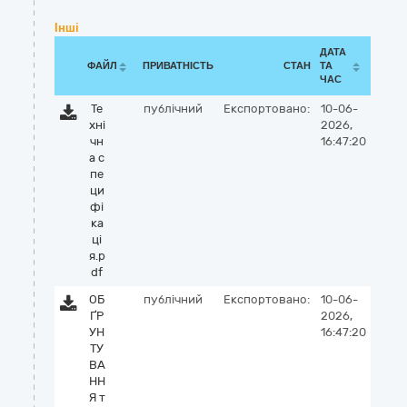
Інші
ДАТА
ФАЙЛ
ПРИВАТНІСТЬ
СТАН
ТА
ЧАС
Те
публічний
Експортовано:
10-06-
хні
2026,
чн
16:47:20
а с
пе
ци
фі
ка
ці
я.p
df
ОБ
публічний
Експортовано:
10-06-
ҐР
2026,
УН
16:47:20
ТУ
ВА
НН
Я т