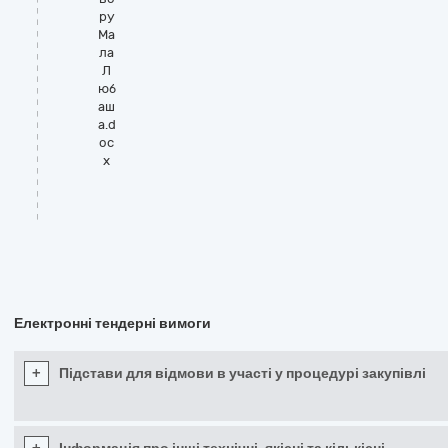
ру
Ма
ла
Л
юб
аш
а.d
oc
x
Електронні тендерні вимоги
+
Підстави для відмови в участі у процедурі закупівлі