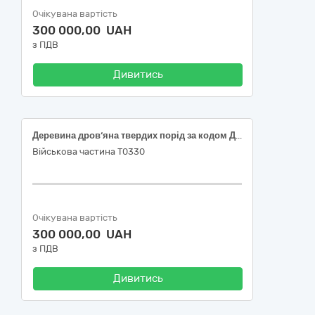
Очікувана вартість
300 000,00 UAH
з ПДВ
Дивитись
Деревина дров‘яна твердих порід за кодом ДК 021:2015:03410000-7 Деревина (03418100-4 Деревина твердих порід)
Військова частина Т0330
Очікувана вартість
300 000,00 UAH
з ПДВ
Дивитись