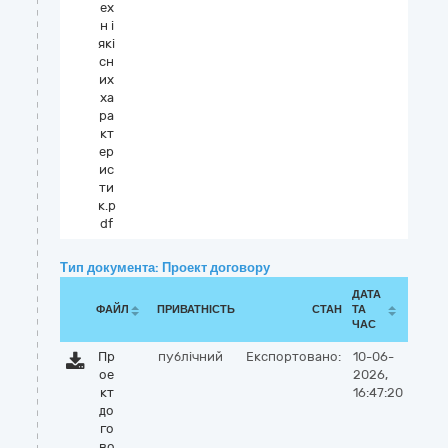
ех
н і
які
сн
их
ха
ра
кт
ер
ис
ти
к.p
df
Тип документа: Проект договору
ДАТА
ФАЙЛ
ПРИВАТНІСТЬ
СТАН
ТА
ЧАС
Пр
публічний
Експортовано:
10-06-
ое
2026,
кт
16:47:20
до
го
во