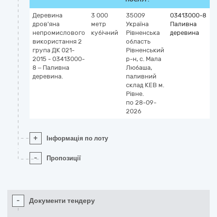
Деревина
3 000
35009
03413000-8
дров'яна
метр
Україна
Паливна
непромислового
кубічний
Рівненська
деревина
використання 2
область
група ДК 021-
Рівненський
2015 - 03413000-
р-н, с. Мала
8 – Паливна
Любаша,
деревина.
паливний
склад КЕВ м.
Рівне.
по 28-09-
2026
+
Інформація по лоту
-
Пропозиції
-
Документи тендеру