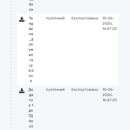
do
cx
Те
публічний
Експортовано:
10-06-
нд
2026,
ер
16:47:20
на
_д
ок
ум
ен
та
ці
я.d
oc
x
До
публічний
Експортовано:
10-06-
да
2026,
то
16:47:20
к 1
до
ТД.
do
cx