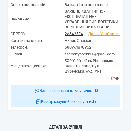
Оцінка пропозицій:
За вартістю придбання
ЗАХІДНЕ КВАРТИРНО-
ЕКСПЛУАТАЦІЙНЕ
Замовник:
УПРАВЛІННЯ СИЛ ЛОГІСТИКИ
ЗБРОЙНИХ СИЛ УКРАЇНИ
ЄДРПОУ:
26642374
Досьє YouControl
Контактна особа:
Ничик Олександр
Телефон:
380961878952
E-mail:
sashanychykios@gmail.com
33010,
Україна
,
Рівненська
Місцезнаходження:
область,
Рівне,
вул.
Дубенська, буд. 71-а
1
Витяг про відсутність судимості
Реєстр корупційних порушників
ДЕТАЛІ ЗАКУПІВЛІ