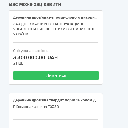
Вас може зацікавити
Деревина дров'яна непромислового використання 1 групаДК 021- 2015 - 03413000-8 – Паливна деревина.
ЗАХІДНЕ КВАРТИРНО-ЕКСПЛУАТАЦІЙНЕ
УПРАВЛІННЯ СИЛ ЛОГІСТИКИ ЗБРОЙНИХ СИЛ
УКРАЇНИ
Очікувана вартість
3 300 000,00 UAH
з ПДВ
Дивитись
Деревина дров‘яна твердих порід за кодом ДК 021:2015:03410000-7 Деревина
Військова частина Т0330