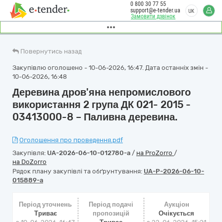
0 800 30 77 55
support@e-tender.ua
UK
Замовити дзвінок
Повернутись назад
Закупівлю оголошено - 10-06-2026, 16:47. Дата останніх змін -
10-06-2026, 16:48
Деревина дров'яна непромислового
використання 2 група ДК 021- 2015 -
03413000-8 – Паливна деревина.
Оголошення про проведення.pdf
Закупівля:
UA-2026-06-10-012780-a
/
на ProZorro
/
на DoZorro
Рядок плану закупівлі та обґрунтування:
UA-P-2026-06-10-
015889-a
Період уточнень
Період подачі
Аукціон
Триває
пропозицій
Очікується