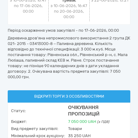
з 10-06-2026, 16:47
Триває
з
22-06-2026, 15:21
по 17-06-2026,
з 10-06-2026, 16:47
00:00
по 20-06-2026,
00:00
Період оскарження умов закупівлі - по
17-06-2026, 00:00
Деревина дров'яна непромислового використання 2 група ДК
021- 2015 - 03413000-8 – Паливна деревина. Кількість
відповідно до технічної специфікації: 3 000 м.куб. Місце
постачання товару: Рівненська обл., Рівненський р-н, с. Мала
Любаша, паливний склад КЕВ м. Рівне. Строк постачання
товару: не пізніше 90 календарних днів з дати укладання
договору. 2. Очікувана вартість предмета закупівлі: 7 050
000,00 грн.
ВІДКРИТІ ТОРГИ З ОСОБЛИВОСТЯМИ
ОЧІКУВАННЯ
Статус:
ПРОПОЗИЦІЙ
Бюджет:
7 050 000
UAH
(з ПДВ)
Вид предмету закупівлі:
Товари
Мінімальний крок аукціону:
35 250 UAH