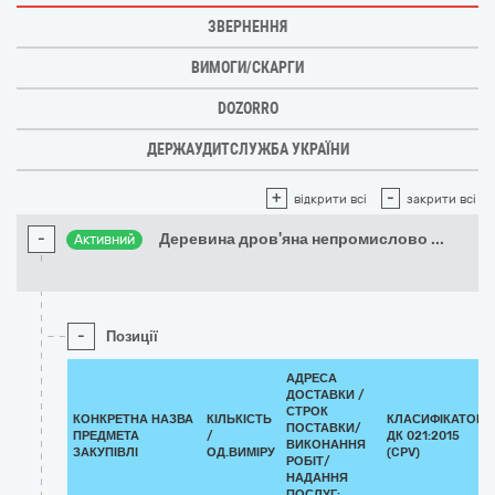
ЗВЕРНЕННЯ
ВИМОГИ/СКАРГИ
DOZORRO
ДЕРЖАУДИТСЛУЖБА УКРАЇНИ
+
-
відкрити всі
закрити всі
-
Деревина дров'яна непромислово
...
Активний
-
Позиції
АДРЕСА
ДОСТАВКИ /
СТРОК
КОНКРЕТНА НАЗВА
КІЛЬКІСТЬ
КЛАСИФІКАТОР
ПОСТАВКИ/
ПРЕДМЕТА
/
ДК 021:2015
ВИКОНАННЯ
ЗАКУПІВЛІ
ОД.ВИМІРУ
(CPV)
РОБІТ/
НАДАННЯ
ПОСЛУГ: