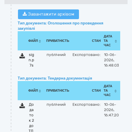
Завантажити архівом
Тип документа: Оголошення про проведення
закупівлі
ДАТА
ФАЙЛ
ПРИВАТНІСТЬ
СТАН
ТА
ЧАС
sig
публічний
Експортовано:
10-06-
n.p
2026,
7s
16:48:03
Тип документа: Тендерна документація
ДАТА
ФАЙЛ
ПРИВАТНІСТЬ
СТАН
ТА
ЧАС
До
публічний
Експортовано:
10-06-
да
2026,
то
16:47:20
к 2
до
ТД.