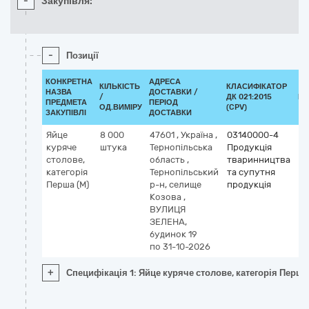
-
Закупівля:
-
Позиції
КОНКРЕТНА
АДРЕСА
КІЛЬКІСТЬ
КЛАСИФІКАТОР
НАЗВА
ДОСТАВКИ /
/
ДК 021:2015
КЛ
ПРЕДМЕТА
ПЕРІОД
ОД.ВИМІРУ
(CPV)
ЗАКУПІВЛІ
ДОСТАВКИ
Яйце
8 000
47601
,
Україна
,
03140000-4
куряче
штука
Тернопільська
Продукція
столове,
область
,
тваринництва
категорія
Тернопільський
та супутня
Перша (M)
р-н, селище
продукція
Козова
,
ВУЛИЦЯ
ЗЕЛЕНА,
будинок 19
по 31-10-2026
+
Специфікація 1: Яйце куряче столове, категорія Перша