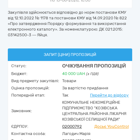
по 15-06-2026, 10:00
Закупівля здійснюється відповідно до норм постанови КМУ
від 12.10.2022 № 1178 та постанови КМУ від 14.09.2020 № 822
«Про затвердження Порядку формування та використання
електронного каталогу». За номенклатурою: ДК 021:2015:
03142500-3 — Яйця.
ЗАПИТ (ЦІНИ) ПРОПОЗИЦІЙ
ОЧІКУВАННЯ ПРОПОЗИЦІЙ
Статус:
Бюджет:
40 000
UAH
(з ПДВ)
Вид предмету закупівлі:
Товари
Оцінка пропозицій:
За вартістю придбання
Попередній етап:
Так
Перейти до відбору
КОМУНАЛЬНЕ НЕКОМЕРЦІЙНЕ
ПІДПРИЄМСТВО "КОЗІВСЬКА
Замовник:
ЦЕНТРАЛЬНА РАЙОННА ЛІКАРНЯ
КОЗІВСЬКОЇ CЕЛИЩНОЇ РАДИ"
ЄДРПОУ:
02000792
Досьє YouControl
Контактна особа:
Лагодич Марія