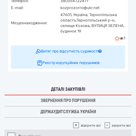
Телефон:
380354722471
E-mail:
kozprozorro@ukr.net
47601,
Україна
,
Тернопільська
область,
Тернопільський р-н,
Місцезнаходження:
селище Козова,
ВУЛИЦЯ ЗЕЛЕНА,
будинок 19
1
Витяг про відсутність судимості
Реєстр корупційних порушників
ДЕТАЛІ ЗАКУПІВЛІ
ЗВЕРНЕННЯ ПРО ПОРУШЕННЯ
ДЕРЖАУДИТСЛУЖБА УКРАЇНИ
+
-
відкрити всі
закрити всі