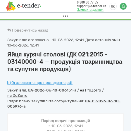
0 800 30 77 55
support@e-tender.ua
UK
Замовити дзвінок
Повернутись назад
Закупівлю оголошено - 10-06-2026, 12:41. Дата останніх змін -
10-06-2026, 12:41
Яйця курячі столові (ДК 021:2015 -
03140000-4 — Продукція тваринництва
та супутня продукція)
Оголошення про проведення.pdf
Закупівля:
UA-2026-06-10-006151-a
/
на ProZorro
/
на DoZorro
Рядок плану закупівлі та обґрунтування:
UA-P-2026-06-10-
005976-a
Період подачі пропозицій
з 10-06-2026, 12:41