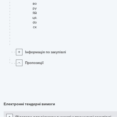
во
ру
Яй
ця.
do
cx
+
Інформація по закупівлі
-
Пропозиції
Електронні тендерні вимоги