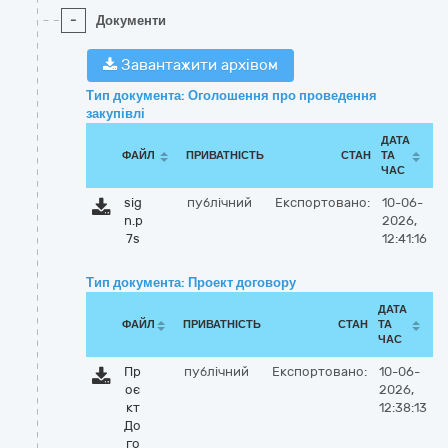
-
Документи
Завантажити архівом
Тип документа: Оголошення про проведення
закупівлі
ДАТА
ФАЙЛ
ПРИВАТНІСТЬ
СТАН
ТА
ЧАС
sig
публічний
Експортовано:
10-06-
n.p
2026,
7s
12:41:16
Тип документа: Проект договору
ДАТА
ФАЙЛ
ПРИВАТНІСТЬ
СТАН
ТА
ЧАС
Пр
публічний
Експортовано:
10-06-
оє
2026,
кт
12:38:13
До
го